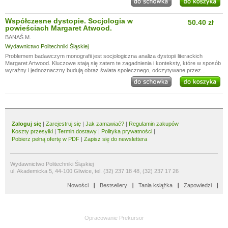
Współczesne dystopie. Socjologia w
50.40 zł
powieściach Margaret Atwood.
BANAŚ M.
Wydawnictwo Politechniki Śląskiej
Problemem badawczym monografii jest socjologiczna analiza dystopii literackich
Margaret Artwood. Kluczowe stają się zatem te zagadnienia i konteksty, które w sposób
wyraźny i jednoznaczny budują obraz świata społecznego, odczytywane przez...
Zaloguj się
|
Zarejestruj się
|
Jak zamawiać?
|
Regulamin zakupów
Koszty przesyłki
|
Termin dostawy
|
Polityka prywatności
|
Pobierz pełną ofertę w PDF
|
Zapisz się do newslettera
Wydawnictwo Politechniki Śląskiej
ul. Akademicka 5, 44-100 Gliwice, tel. (32) 237 18 48, (32) 237 17 26
Nowości
Bestsellery
Tania książka
Zapowiedzi
Opracowanie
Prekursor