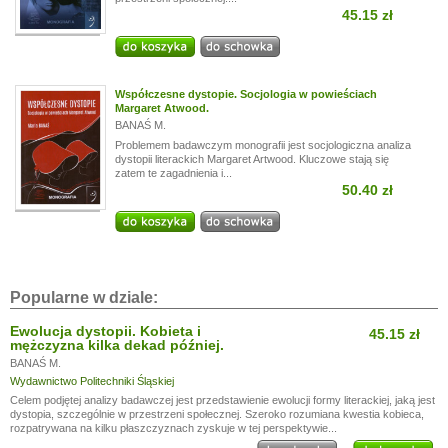
45.15 zł
Współczesne dystopie. Socjologia w powieściach
Margaret Atwood.
BANAŚ M.
Problemem badawczym monografii jest socjologiczna analiza
dystopii literackich Margaret Artwood. Kluczowe stają się
zatem te zagadnienia i...
50.40 zł
Popularne w dziale:
Ewolucja dystopii. Kobieta i
45.15 zł
mężczyzna kilka dekad później.
BANAŚ M.
Wydawnictwo Politechniki Śląskiej
Celem podjętej analizy badawczej jest przedstawienie ewolucji formy literackiej, jaką jest
dystopia, szczególnie w przestrzeni społecznej. Szeroko rozumiana kwestia kobieca,
rozpatrywana na kilku płaszczyznach zyskuje w tej perspektywie...