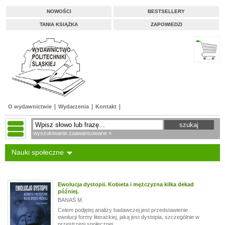
NOWOŚCI
BESTSELLERY
TANIA KSIĄŻKA
ZAPOWIEDZI
O wydawnictwie
Wydarzenia
Kontakt
wyszukiwanie zaawansowane »
Nauki społeczne
Ewolucja dystopii. Kobieta i mężczyzna kilka dekad
później.
BANAŚ M.
Celem podjętej analizy badawczej jest przedstawienie
ewolucji formy literackiej, jaką jest dystopia, szczególnie w
przestrzeni społecznej....