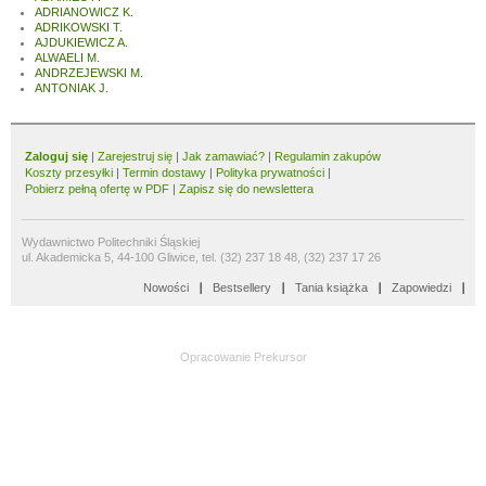
ADRIANOWICZ K.
ADRIKOWSKI T.
AJDUKIEWICZ A.
ALWAELI M.
ANDRZEJEWSKI M.
ANTONIAK J.
Zaloguj się
|
Zarejestruj się
|
Jak zamawiać?
|
Regulamin zakupów
Koszty przesyłki
|
Termin dostawy
|
Polityka prywatności
|
Pobierz pełną ofertę w PDF
|
Zapisz się do newslettera
Wydawnictwo Politechniki Śląskiej
ul. Akademicka 5, 44-100 Gliwice, tel. (32) 237 18 48, (32) 237 17 26
Nowości
Bestsellery
Tania książka
Zapowiedzi
Opracowanie
Prekursor