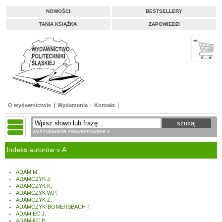
NOWOŚCI
BESTSELLERY
TANIA KSIĄŻKA
ZAPOWIEDZI
O wydawnictwie
Wydarzenia
Kontakt
wyszukiwanie zaawansowane »
Indeks autorów » A
ADAM M.
ADAMCZYK J.
ADAMCZYK K.
ADAMCZYK W.P.
ADAMCZYK Z.
ADAMCZYK-BOMERSBACH T.
ADAMIEC J.
ADAMIEC P.