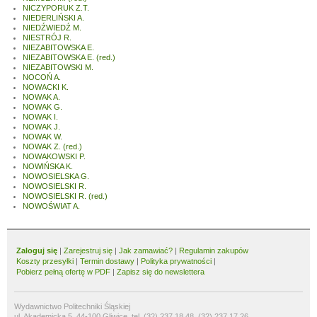
NICZYPORUK Z.T.
NIEDERLIŃSKI A.
NIEDŹWIEDŹ M.
NIESTRÓJ R.
NIEZABITOWSKA E.
NIEZABITOWSKA E. (red.)
NIEZABITOWSKI M.
NOCOŃ A.
NOWACKI K.
NOWAK A.
NOWAK G.
NOWAK I.
NOWAK J.
NOWAK W.
NOWAK Z. (red.)
NOWAKOWSKI P.
NOWIŃSKA K.
NOWOSIELSKA G.
NOWOSIELSKI R.
NOWOSIELSKI R. (red.)
NOWOŚWIAT A.
Zaloguj się
|
Zarejestruj się
|
Jak zamawiać?
|
Regulamin zakupów
Koszty przesyłki
|
Termin dostawy
|
Polityka prywatności
|
Pobierz pełną ofertę w PDF
|
Zapisz się do newslettera
Wydawnictwo Politechniki Śląskiej
ul. Akademicka 5, 44-100 Gliwice, tel. (32) 237 18 48, (32) 237 17 26