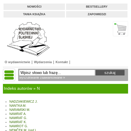
NOWOŚCI
BESTSELLERY
TANIA KSIĄŻKA
ZAPOWIEDZI
O wydawnictwie
Wydarzenia
Kontakt
wyszukiwanie zaawansowane »
Indeks autorów » N
NADZIAKIEWICZ J.
NANTKA M.
NARAMSKI M.
NAWRAT A.
NAWRAT G.
NAWRAT K.
NAWROT G.
NEMČEK M. (red.)