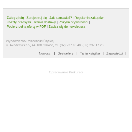
Zaloguj się
|
Zarejestruj się
|
Jak zamawiać?
|
Regulamin zakupów
Koszty przesyłki
|
Termin dostawy
|
Polityka prywatności
|
Pobierz pełną ofertę w PDF
|
Zapisz się do newslettera
Wydawnictwo Politechniki Śląskiej
ul. Akademicka 5, 44-100 Gliwice, tel. (32) 237 18 48, (32) 237 17 26
Nowości
Bestsellery
Tania książka
Zapowiedzi
Opracowanie
Prekursor