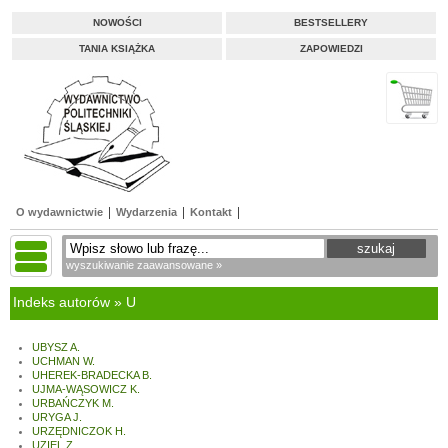
NOWOŚCI
BESTSELLERY
TANIA KSIĄŻKA
ZAPOWIEDZI
O wydawnictwie
Wydarzenia
Kontakt
wyszukiwanie zaawansowane »
Indeks autorów » U
UBYSZ A.
UCHMAN W.
UHEREK-BRADECKA B.
UJMA-WĄSOWICZ K.
URBAŃCZYK M.
URYGA J.
URZĘDNICZOK H.
UZIEL Z.