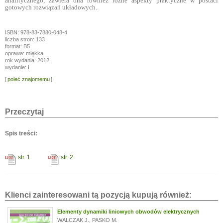
analitycznego, zawiera ona również różne aspekty praktyczne w postaci
gotowych rozwiązań układowych.
ISBN: 978-83-7880-048-4
liczba stron: 133
format: B5
oprawa: miękka
rok wydania: 2012
wydanie: I
[
poleć znajomemu
]
Przeczytaj
Spis treści:
str. 1
str. 2
Klienci zainteresowani tą pozycją kupują również:
Elementy dynamiki liniowych obwodów elektrycznych
WALCZAK J.
,
PASKO M.