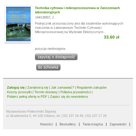
Technika cyfrowa i mikroprocesorowa w ćwiczeniach
laboratoryjnych
JAKUBIEC J.
Podręcznik przeznaczony jest dla studentów wykonujących
ćwiczenia w Laboratorium Techniki Cyfrowej i
Mikroprocesorowej na Wydziale Elektrycznym...
33.60 zł
pozycja niedostępna
Zaloguj się
|
Zarejestruj się
|
Jak zamawiać?
|
Regulamin zakupów
Koszty przesyłki
|
Termin dostawy
|
Polityka prywatności
|
Pobierz pełną ofertę w PDF
|
Zapisz się do newslettera
Wydawnictwo Politechniki Śląskiej
ul. Akademicka 5, 44-100 Gliwice, tel. (32) 237 18 48, (32) 237 17 26
Nowości
Bestsellery
Tania książka
Zapowiedzi