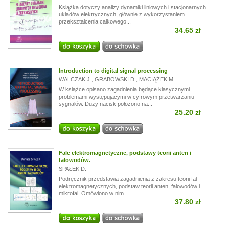
Książka dotyczy analizy dynamiki liniowych i stacjonarnych
układów elektrycznych, głównie z wykorzystaniem
przekształcenia całkowego...
34.65 zł
Introduction to digital signal processing
WALCZAK J.
,
GRABOWSKI D.
,
MACIĄŻEK M.
W książce opisano zagadnienia będące klasycznymi
problemami występującymi w cyfrowym przetwarzaniu
sygnałów. Duży nacisk położono na...
25.20 zł
Fale elektromagnetyczne, podstawy teorii anten i
falowodów.
SPAŁEK D.
Podręcznik przedstawia zagadnienia z zakresu teorii fal
elektromagnetycznych, podstaw teorii anten, falowodów i
mikrofal. Omówiono w nim...
37.80 zł