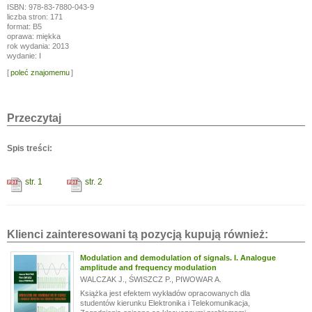
ISBN: 978-83-7880-043-9
liczba stron: 171
format: B5
oprawa: miękka
rok wydania: 2013
wydanie: I
[
poleć znajomemu
]
Przeczytaj
Spis treści:
str. 1
str. 2
Klienci zainteresowani tą pozycją kupują również:
Modulation and demodulation of signals. I. Analogue
amplitude and frequency modulation
WALCZAK J.
,
ŚWISZCZ P.
,
PIWOWAR A.
Książka jest efektem wykładów opracowanych dla
studentów kierunku Elektronika i Telekomunikacja,