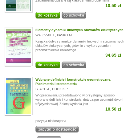
Zagadnienia opisane są klasycznymi problemami...
10.50 zł
Elementy dynamiki liniowych obwodów elektrycznych
WALCZAK J.
,
PASKO M.
Książka dotyczy analizy dynamiki liniowych i stacjonarnych
układów elektrycznych, głównie z wykorzystaniem
przekształcenia całkowego...
34.65 zł
Wybrane definicje i konstrukcje geometryczne.
Planimetria i stereometria
BŁACH A.
,
DUDZIK P.
W opracowaniu przedstawiono w przystępny sposób
wybrane definicje i konstrukcje, dotyczące geometrii dwu- i
trójwymiarowej. Zaletą wydania jest...
10.50 zł
pozycja niedostępna