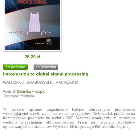
25.20 zł
Introduction to digital signal processing
WALCZAK J.
,
GRABOWSKI D.
,
MACIĄŻEK M.
Wydział:
Elektryka
»
Książki
Tematyka: Elektryka
W książce opisano zagadnienia będące klasycznymi problemami
występującymi w cyfrowym przetwarzaniu sygnałów. Duży nacisk położono na
kompleksowe podejście do technik DSP. Materiał teoretyczny zilustrowano
wieloma przykładami obliczeniowymi. Praca jest efektem wykładów
opracowanych dla studentów Wydziału Elektrycznego Politechniki Śląskiej.