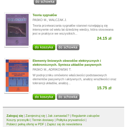
Teoria sygnałów
PASKO M.
,
WALCZAK J.
Teoria przetwarzania sygnałów stanowi rozwijającą się
intensywnie od wielu lat dziedzinę wiedzy, która stosowana
jest w praktyce we wszystkich...
24.15 zł
Elementy liniowych obwodów elektrycznych i
elektronicznych. Synteza układów pasywnych
PASKO M.
,
ADRIKOWSKI T.
W podręczniku omówiono właściwości podstawowych
elementów pasywnych i aktywnych, analizę wrażliwości oraz
tolerancji układów, analizę...
15.75 zł
Zaloguj się
|
Zarejestruj się
|
Jak zamawiać?
|
Regulamin zakupów
Koszty przesyłki
|
Termin dostawy
|
Polityka prywatności
|
Pobierz pełną ofertę w PDF
|
Zapisz się do newslettera