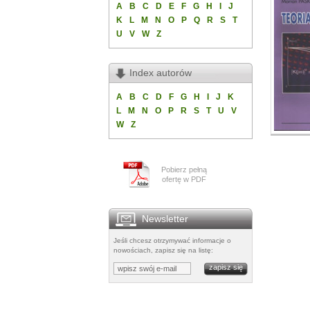
A
B
C
D
E
F
G
H
I
J
K
L
M
N
O
P
Q
R
S
T
U
V
W
Z
Index autorów
A
B
C
D
F
G
H
I
J
K
L
M
N
O
P
R
S
T
U
V
W
Z
Pobierz pełną
ofertę w PDF
Newsletter
Jeśli chcesz otrzymywać informacje o
nowościach, zapisz się na listę: