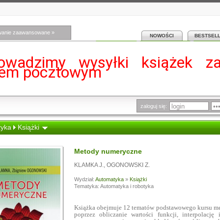
wanie zaawansowane »
NOWOŚCI
BESTSEL
owadzimy wysyłki książek z
iem pocztowym
zaloguj się:
yka
Książki
Metody numeryczne
KLAMKA J.
,
OGONOWSKI Z.
Wydział:
Automatyka
»
Książki
Tematyka: Automatyka i robotyka
Książka obejmuje 12 tematów podstawowego kursu me
poprzez obliczanie wartości funkcji, interpolację