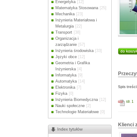
Energetyka
[12]
Drodzy Klienc
Matematyka Stosowana
[25]
Ze względu n
Mechanika
[23]
zamówienia m
Inżynieria Materiałowa i
Dziękujemy z
Metalurgia
[22]
Transport
[38]
Organizacja i
zarządzanie
[57]
Inżynieria środowiska
[33]
Języki obce
[12]
Geometria i Grafika
Inżynierska
[4]
Przeczyt
Informatyka
[9]
Automatyka
[14]
Spis treści
Elektronika
[7]
Fizyka
[0]
Inżynieria Biomedyczna
[12]
str. 1
Nauki społeczne
[2]
Technologie Materiałowe
[0]
Klienci 
Index tytułów