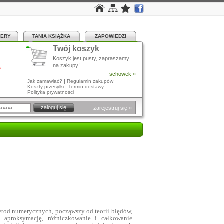
LERY
TANIA KSIĄŻKA
ZAPOWIEDZI
Twój koszyk
a
Koszyk jest pusty, zapraszamy
na zakupy!
schowek »
|
Jak zamawiać?
Regulamin zakupów
|
Koszty przesyłki
Termin dostawy
Polityka prywatności
zarejestruj się »
tod numerycznych, począwszy od teorii błędów,
 i aproksymację, różniczkowanie i całkowanie