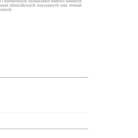
i nieliniowych, wyznaczanie wartości własnych
ównań różniczkowych zwyczajnych oraz równań
kowych.