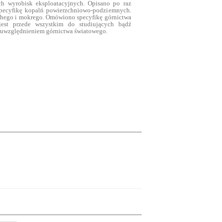
ch wyrobisk eksploatacyjnych. Opisano po raz
 specyfikę kopalń powierzchniowo-podziemnych.
hego i mokrego. Omówiono specyfikę górnictwa
jest przede wszystkim do studiujących bądź
m uwzględnieniem górnictwa światowego.