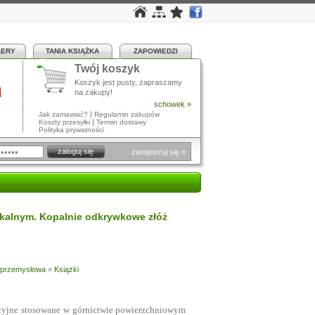
LERY
TANIA KSIĄŻKA
ZAPOWIEDZI
Twój koszyk
a
Koszyk jest pusty, zapraszamy
na zakupy!
schowek »
|
Jak zamawiać?
Regulamin zakupów
|
Koszty przesyłki
Termin dostawy
Polityka prywatności
zarejestruj się »
kalnym. Kopalnie odkrywkowe złóż
a przemysłowa
»
Książki
cyjne stosowane w górnictwie powierzchniowym