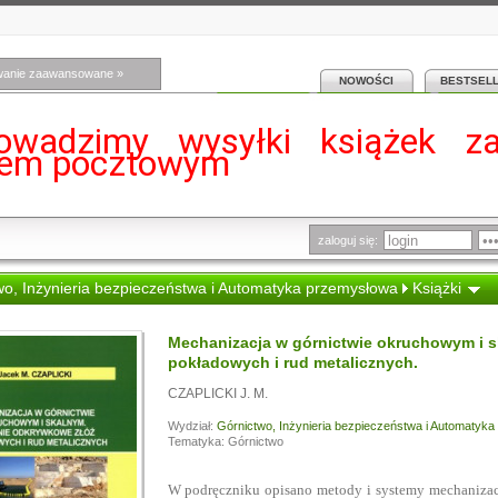
wanie zaawansowane »
NOWOŚCI
BESTSEL
owadzimy wysyłki książek z
iem pocztowym
zaloguj się:
wo, Inżynieria bezpieczeństwa i Automatyka przemysłowa
Książki
Mechanizacja w górnictwie okruchowym i s
pokładowych i rud metalicznych.
CZAPLICKI J. M.
Wydział:
Górnictwo, Inżynieria bezpieczeństwa i Automatyk
Tematyka: Górnictwo
W podręczniku opisano metody i systemy mechaniza