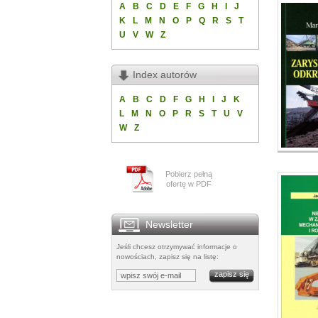
A
B
C
D
E
F
G
H
I
J
K
L
M
N
O
P
Q
R
S
T
U
V
W
Z
Index autorów
A
B
C
D
F
G
H
I
J
K
L
M
N
O
P
R
S
T
U
V
W
Z
Pobierz pełną
ofertę w PDF
Newsletter
Jeśli chcesz otrzymywać informacje o
nowościach, zapisz się na listę: