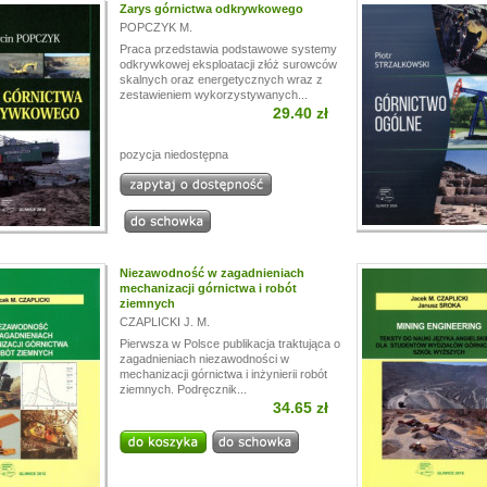
Zarys górnictwa odkrywkowego
POPCZYK M.
Praca przedstawia podstawowe systemy
odkrywkowej eksploatacji złóż surowców
skalnych oraz energetycznych wraz z
zestawieniem wykorzystywanych...
29.40 zł
pozycja niedostępna
Niezawodność w zagadnieniach
mechanizacji górnictwa i robót
ziemnych
CZAPLICKI J. M.
Pierwsza w Polsce publikacja traktująca o
zagadnieniach niezawodności w
mechanizacji górnictwa i inżynierii robót
ziemnych. Podręcznik...
34.65 zł