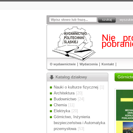
wyszuki
Nie pr
pobran
O wydawnictwie
Wydarzenia
Kontakt
Katalog działowy
Górnict
Nauki o kulturze fizycznej
[1]
Architektura
[20]
Budownictwo
[24]
Chemia
[11]
Elektryka
[20]
Górnictwo, Inżynieria
bezpieczeństwa i Automatyka
przemysłowa
[53]