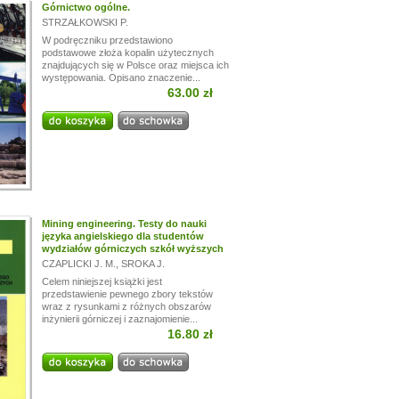
Górnictwo ogólne.
STRZAŁKOWSKI P.
W podręczniku przedstawiono
podstawowe złoża kopalin użytecznych
znajdujących się w Polsce oraz miejsca ich
występowania. Opisano znaczenie...
63.00 zł
Mining engineering. Testy do nauki
języka angielskiego dla studentów
wydziałów górniczych szkół wyższych
CZAPLICKI J. M.
,
SROKA J.
Celem niniejszej książki jest
przedstawienie pewnego zbory tekstów
wraz z rysunkami z różnych obszarów
inżynierii górniczej i zaznajomienie...
16.80 zł