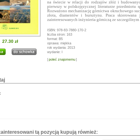
na świecie w relacji do rodzajów złóż i budowany
i!
pierwszy w polskojęzycznej literaturze przedmiotu
Rozważono mechanizację górnictwa okruchowego suc
a przerwę wakacyjną, w dniach od
13.07.
do
24.07,
złota, diamentów i bursztynu. Praca skierowana 
ogą być realizowane z opóźnieniem.
zainteresowanych inżynieria górniczą ze szczególny
a wyrozumiałość.
ISBN: 978-83-7880-170-2
liczba stron: 163
format: B5
27.30 zł
oprawa: miękka
rok wydania: 2013
wydanie: I
[
poleć znajomemu
]
aj
:
zainteresowani tą pozycją kupują również: