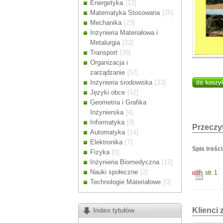
Energetyka
[12]
Drodzy Klienc
Matematyka Stosowana
[25]
Ze względu n
Mechanika
[23]
zamówienia m
Inżynieria Materiałowa i
Dziękujemy z
Metalurgia
[22]
Transport
[38]
Organizacja i
zarządzanie
[57]
Inżynieria środowiska
[33]
Języki obce
[12]
Geometria i Grafika
Inżynierska
[4]
Informatyka
[9]
Przeczyt
Automatyka
[14]
Elektronika
[7]
Spis treści
Fizyka
[0]
Inżynieria Biomedyczna
[12]
Nauki społeczne
[2]
str. 1
Technologie Materiałowe
[0]
Index tytułów
Klienci 