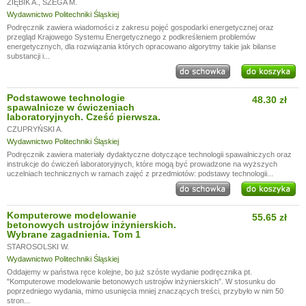
ZIĘBIK A.
,
SZEGA M.
Wydawnictwo Politechniki Śląskiej
Podręcznik zawiera wiadomości z zakresu pojęć gospodarki energetycznej oraz
przegląd Krajowego Systemu Energetycznego z podkreśleniem problemów
energetycznych, dla rozwiązania których opracowano algorytmy takie jak bilanse
substancji i...
Podstawowe technologie
48.30 zł
spawalnicze w ćwiczeniach
laboratoryjnych. Cześć pierwsza.
CZUPRYŃSKI A.
Wydawnictwo Politechniki Śląskiej
Podręcznik zawiera materiały dydaktyczne dotyczące technologii spawalniczych oraz
instrukcje do ćwiczeń laboratoryjnych, które mogą być prowadzone na wyższych
uczelniach technicznych w ramach zajęć z przedmiotów: podstawy technologii...
Komputerowe modelowanie
55.65 zł
betonowych ustrojów inżynierskich.
Wybrane zagadnienia. Tom 1
STAROSOLSKI W.
Wydawnictwo Politechniki Śląskiej
Oddajemy w państwa ręce kolejne, bo już szóste wydanie podręcznika pt.
"Komputerowe modelowanie betonowych ustrojów inżynierskich”. W stosunku do
poprzedniego wydania, mimo usunięcia mniej znaczących treści, przybyło w nim 50
stron...