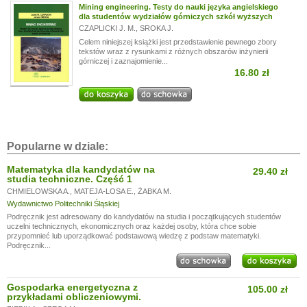
Mining engineering. Testy do nauki języka angielskiego
dla studentów wydziałów górniczych szkół wyższych
CZAPLICKI J. M.
,
SROKA J.
Celem niniejszej książki jest przedstawienie pewnego zbory
tekstów wraz z rysunkami z różnych obszarów inżynierii
górniczej i zaznajomienie...
16.80 zł
Popularne w dziale:
Matematyka dla kandydatów na
29.40 zł
studia techniczne. Część 1
CHMIELOWSKA A.
,
MATEJA-LOSA E.
,
ŻABKA M.
Wydawnictwo Politechniki Śląskiej
Podręcznik jest adresowany do kandydatów na studia i początkujących studentów
uczelni technicznych, ekonomicznych oraz każdej osoby, która chce sobie
przypomnieć lub uporządkować podstawową wiedzę z podstaw matematyki.
Podręcznik...
Gospodarka energetyczna z
105.00 zł
przykładami obliczeniowymi.