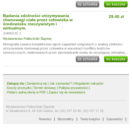
Badania zdolności utrzymywania
29.40 zł
równowagi ciała przez człowieka w
środowisku rzeczywistym i
wirtualnym.
JURKOJĆ J.
Wydawnictwo Politechniki Śląskiej
Monografia zawiera kompleksowe ujęcie zagadnień związanych z analizą zdolności
utrzymywania równowagi przez człowieka w warunkach konfliktu bodźców
sensorycznych, realizowanych przez wprowadzanie osoby do oscylującej, wirtualnej,...
Zaloguj się
|
Zarejestruj się
|
Jak zamawiać?
|
Regulamin zakupów
Koszty przesyłki
|
Termin dostawy
|
Polityka prywatności
|
Pobierz pełną ofertę w PDF
|
Zapisz się do newslettera
Wydawnictwo Politechniki Śląskiej
ul. Akademicka 5, 44-100 Gliwice, tel. (32) 237 18 48, (32) 237 17 26
Nowości
Bestsellery
Tania książka
Zapowiedzi