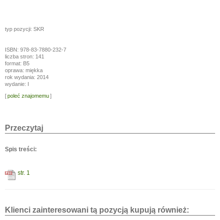
typ pozycji: SKR
ISBN: 978-83-7880-232-7
liczba stron: 141
format: B5
oprawa: miękka
rok wydania: 2014
wydanie: I
[
poleć znajomemu
]
Przeczytaj
Spis treści:
str. 1
Klienci zainteresowani tą pozycją kupują również: