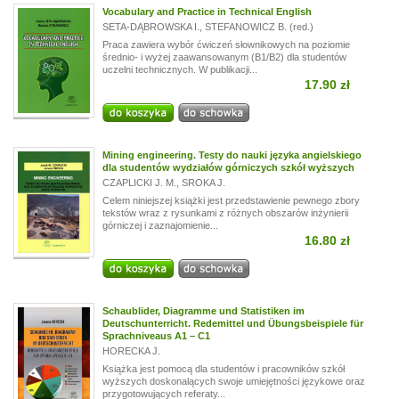
Vocabulary and Practice in Technical English
SETA-DĄBROWSKA I.
,
STEFANOWICZ B. (red.)
Praca zawiera wybór ćwiczeń słownikowych na poziomie
średnio- i wyżej zaawansowanym (B1/B2) dla studentów
uczelni technicznych. W publikacji...
17.90 zł
Mining engineering. Testy do nauki języka angielskiego
dla studentów wydziałów górniczych szkół wyższych
CZAPLICKI J. M.
,
SROKA J.
Celem niniejszej książki jest przedstawienie pewnego zbory
tekstów wraz z rysunkami z różnych obszarów inżynierii
górniczej i zaznajomienie...
16.80 zł
Schaublider, Diagramme und Statistiken im
Deutschunterricht. Redemittel und Übungsbeispiele für
Sprachniveaus A1 – C1
HORECKA J.
Książka jest pomocą dla studentów i pracowników szkół
wyższych doskonalących swoje umiejętności językowe oraz
przygotowujących referaty...