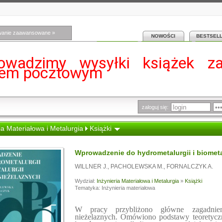
wanie zaawansowane »
NOWOŚCI
BESTSEL
owadzimy wysyłki książek z
iem pocztowym
zaloguj się:
ia Materiałowa i Metalurgia
Książki
Wprowadzenie do hydrometalurgii i biometal
WILLNER J.
,
PACHOLEWSKA M.
,
FORNALCZYK A.
Wydział:
Inżynieria Materiałowa i Metalurgia
»
Książki
Tematyka: Inżynieria materiałowa
W pracy przybliżono główne zagadnieni
nieżelaznych. Omówiono podstawy teoretyc