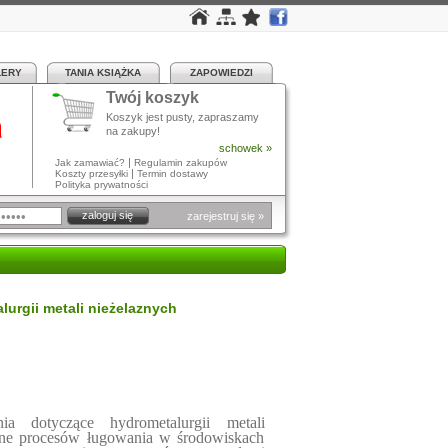
LERY
TANIA KSIĄŻKA
ZAPOWIEDZI
Twój koszyk
a
Koszyk jest pusty, zapraszamy
na zakupy!
schowek »
|
Jak zamawiać?
Regulamin zakupów
|
Koszty przesyłki
Termin dostawy
Polityka prywatności
zarejestruj się »
urgii metali nieżelaznych
a dotyczące hydrometalurgii metali
zne procesów ługowania w środowiskach