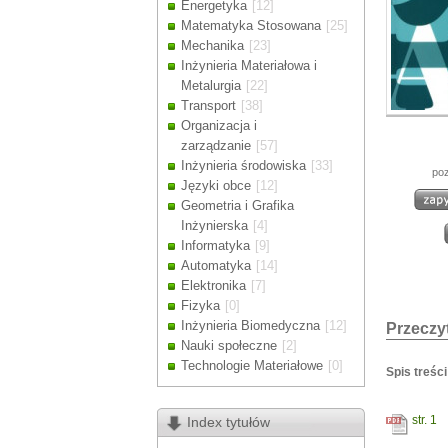
Energetyka
[12]
Drodzy Klienc
Matematyka Stosowana
[25]
Ze względu n
Mechanika
[23]
zamówienia m
Inżynieria Materiałowa i
Dziękujemy z
Metalurgia
[22]
Transport
[38]
Organizacja i
zarządzanie
[57]
Inżynieria środowiska
[33]
poz
Języki obce
[12]
Geometria i Grafika
Inżynierska
[4]
Informatyka
[9]
Automatyka
[14]
Elektronika
[7]
Fizyka
[0]
Inżynieria Biomedyczna
[12]
Przeczyt
Nauki społeczne
[2]
Technologie Materiałowe
[0]
Spis treści
str. 1
Index tytułów