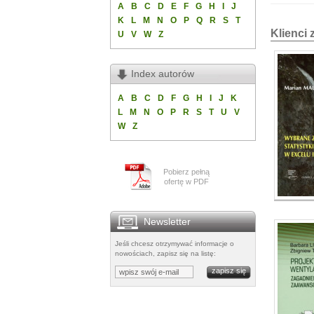
A
B
C
D
E
F
G
H
I
J
K
L
M
N
O
P
Q
R
S
T
Klienci 
U
V
W
Z
Index autorów
A
B
C
D
F
G
H
I
J
K
L
M
N
O
P
R
S
T
U
V
W
Z
Pobierz pełną
ofertę w PDF
Newsletter
Jeśli chcesz otrzymywać informacje o
nowościach, zapisz się na listę: