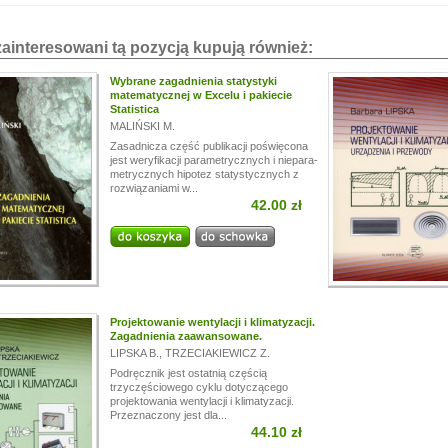
zainteresowani tą pozycją kupują również:
Wybrane zagadnienia statystyki
matematycznej w Excelu i pakiecie
Statistica
MALIŃSKI M.
Zasadnicza część publikacji poświęcona
jest weryfikacji parametrycznych i niepara-
metrycznych hipotez statystycznych z
rozwiązaniami w...
42.00 zł
Projektowanie wentylacji i klimatyzacji.
Zagadnienia zaawansowane.
LIPSKA B.
,
TRZECIAKIEWICZ Z.
Podręcznik jest ostatnią częścią
trzyczęściowego cyklu dotyczącego
projektowania wentylacji i klimatyzacji.
Przeznaczony jest dla...
44.10 zł