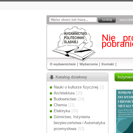
wyszuki
Nie pr
pobran
O wydawnictwie
Wydarzenia
Kontakt
Katalog działowy
Inżynier
Nauki o kulturze fizycznej
[1]
Architektura
[20]
Budownictwo
[24]
Chemia
[11]
Elektryka
[20]
Górnictwo, Inżynieria
bezpieczeństwa i Automatyka
przemysłowa
[53]