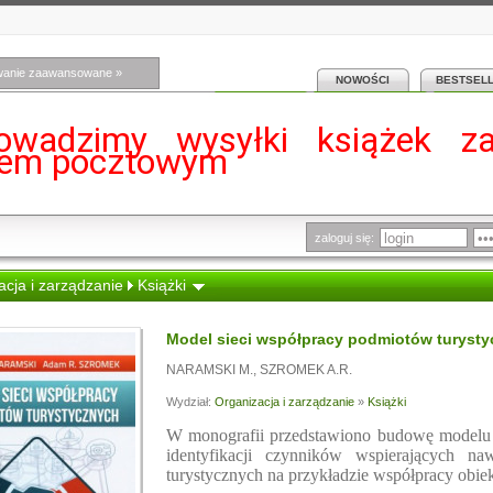
wanie zaawansowane »
NOWOŚCI
BESTSEL
owadzimy wysyłki książek z
iem pocztowym
zaloguj się:
cja i zarządzanie
Książki
Model sieci współpracy podmiotów turysty
NARAMSKI M.
,
SZROMEK A.R.
Wydział:
Organizacja i zarządzanie
»
Książki
W monografii przedstawiono budowę modelu s
identyfikacji czynników wspierających na
turystycznych na przykładzie współpracy obie