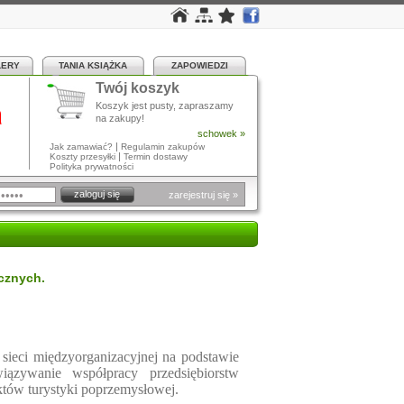
LERY
TANIA KSIĄŻKA
ZAPOWIEDZI
Twój koszyk
a
Koszyk jest pusty, zapraszamy
na zakupy!
schowek »
|
Jak zamawiać?
Regulamin zakupów
|
Koszty przesyłki
Termin dostawy
Polityka prywatności
zarejestruj się »
cznych.
ieci międzyorganizacyjnej na podstawie
wiązywanie współpracy przedsiębiorstw
któw turystyki poprzemysłowej.