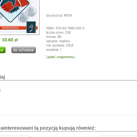
i!
a przerwę wakacyjną, w dniach od
13.07.
do
24.07,
typ pozycji: MON
ogą być realizowane z opóźnieniem.
a wyrozumiałość.
ISBN: 978-83-7880-520-5
liczba stron: 236
format: B5
33.60 zł
oprawa: miękka
rok wydania: 2018
wydanie: I
[
poleć znajomemu
]
aj
:
zainteresowani tą pozycją kupują również: