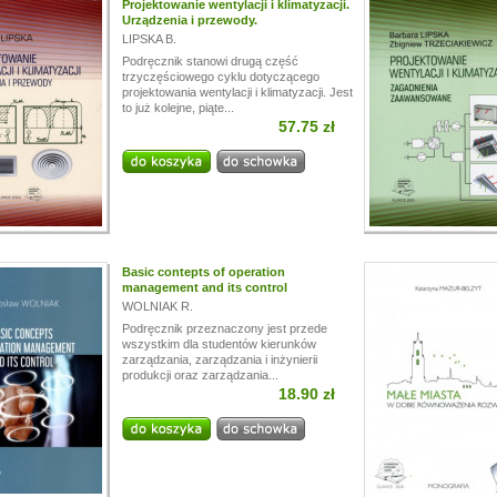
Projektowanie wentylacji i klimatyzacji.
Urządzenia i przewody.
LIPSKA B.
Podręcznik stanowi drugą część
trzyczęściowego cyklu dotyczącego
projektowania wentylacji i klimatyzacji. Jest
to już kolejne, piąte...
57.75 zł
Basic contepts of operation
management and its control
WOLNIAK R.
Podręcznik przeznaczony jest przede
wszystkim dla studentów kierunków
zarządzania, zarządzania i inżynierii
produkcji oraz zarządzania...
18.90 zł