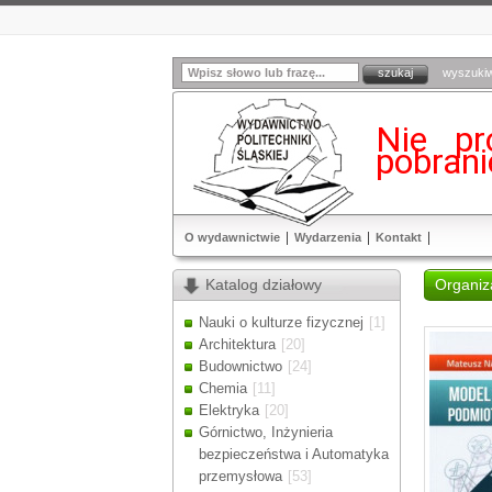
wyszuki
Nie pr
pobran
O wydawnictwie
Wydarzenia
Kontakt
Katalog działowy
Organiza
Nauki o kulturze fizycznej
[1]
Architektura
[20]
Budownictwo
[24]
Chemia
[11]
Elektryka
[20]
Górnictwo, Inżynieria
bezpieczeństwa i Automatyka
przemysłowa
[53]