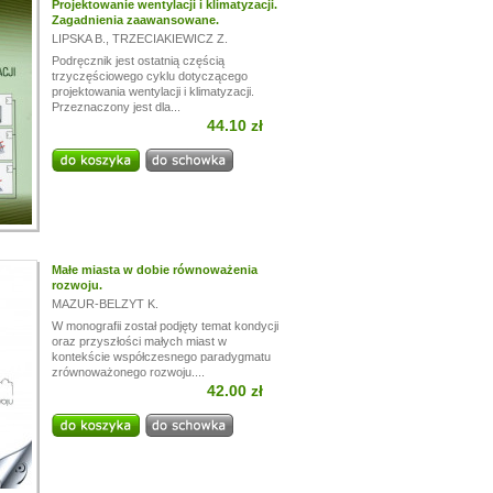
Projektowanie wentylacji i klimatyzacji.
Zagadnienia zaawansowane.
LIPSKA B.
,
TRZECIAKIEWICZ Z.
Podręcznik jest ostatnią częścią
trzyczęściowego cyklu dotyczącego
projektowania wentylacji i klimatyzacji.
Przeznaczony jest dla...
44.10 zł
Małe miasta w dobie równoważenia
rozwoju.
MAZUR-BELZYT K.
W monografii został podjęty temat kondycji
oraz przyszłości małych miast w
kontekście współczesnego paradygmatu
zrównoważonego rozwoju....
42.00 zł