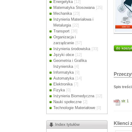
Energetyka
[12]
Drodzy Klienc
Matematyka Stosowana
[25]
Ze względu n
Mechanika
[23]
zamówienia m
Inżynieria Materiałowa i
Dziękujemy z
Metalurgia
[22]
Transport
[38]
Organizacja i
zarządzanie
[57]
Inżynieria środowiska
[33]
Języki obce
[12]
Geometria i Grafika
Inżynierska
[4]
Informatyka
[9]
Przeczyt
Automatyka
[14]
Elektronika
[7]
Spis treści
Fizyka
[0]
Inżynieria Biomedyczna
[12]
str. 1
Nauki społeczne
[2]
Technologie Materiałowe
[0]
Klienci 
Index tytułów