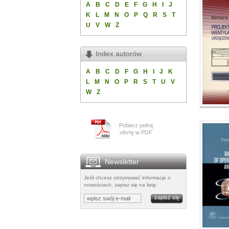
A
B
C
D
E
F
G
H
I
J
K
L
M
N
O
P
Q
R
S
T
U
V
W
Z
Index autorów
A
B
C
D
F
G
H
I
J
K
L
M
N
O
P
R
S
T
U
V
W
Z
Pobierz pełną
ofertę w PDF
Newsletter
Jeśli chcesz otrzymywać informacje o
nowościach, zapisz się na listę: