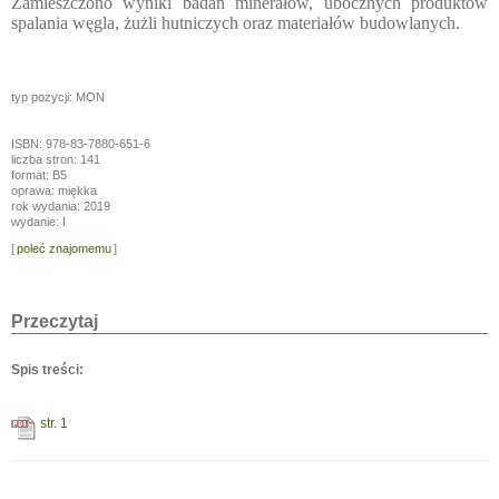
Zamieszczono wyniki badań minerałów, ubocznych produktów
spalania węgla, żużli hutniczych oraz materiałów budowlanych.
typ pozycji: MON
ISBN: 978-83-7880-651-6
liczba stron: 141
format: B5
oprawa: miękka
rok wydania: 2019
wydanie: I
[
poleć znajomemu
]
Przeczytaj
Spis treści:
str. 1