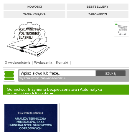
NOWOŚCI
BESTSELLERY
TANIA KSIĄŻKA
ZAPOWIEDZI
O wydawnictwie
Wydarzenia
Kontakt
wyszukiwanie zaawansowane »
Górnictwo, Inżynieria bezpieczeństwa i Automatyka
przemysłowa
Książki