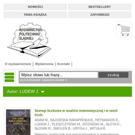
NOWOŚCI
BESTSELLERY
TANIA KSIĄŻKA
ZAPOWIEDZI
O wydawnictwie
Wydarzenia
Kontakt
wyszukiwanie zaawansowane »
Autor: LUDEW J.
Szeregi liczbowe w analizie matematycznej i w teorii
liczb.
ADAM M.
,
BAJORSKA-HARAPIŃSKA B.
,
HETMANIOK E.
,
LUDEW J.
,
PLESZCZYŃSKI M.
,
RÓŻAŃSKI M.
,
SŁOTA D.
,
SŁOWIK R.
,
SMOLEŃ B.
,
URYGA J.
,
WITUŁA R.
Niniejszy podręcznik jest wprowadzeniem w podstawowe