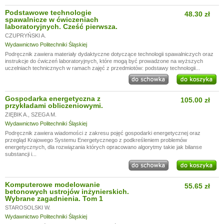
Podstawowe technologie
48.30 zł
spawalnicze w ćwiczeniach
laboratoryjnych. Cześć pierwsza.
CZUPRYŃSKI A.
Wydawnictwo Politechniki Śląskiej
Podręcznik zawiera materiały dydaktyczne dotyczące technologii spawalniczych oraz
instrukcje do ćwiczeń laboratoryjnych, które mogą być prowadzone na wyższych
uczelniach technicznych w ramach zajęć z przedmiotów: podstawy technologii...
Gospodarka energetyczna z
105.00 zł
przykładami obliczeniowymi.
ZIĘBIK A.
,
SZEGA M.
Wydawnictwo Politechniki Śląskiej
Podręcznik zawiera wiadomości z zakresu pojęć gospodarki energetycznej oraz
przegląd Krajowego Systemu Energetycznego z podkreśleniem problemów
energetycznych, dla rozwiązania których opracowano algorytmy takie jak bilanse
substancji i...
Komputerowe modelowanie
55.65 zł
betonowych ustrojów inżynierskich.
Wybrane zagadnienia. Tom 1
STAROSOLSKI W.
Wydawnictwo Politechniki Śląskiej