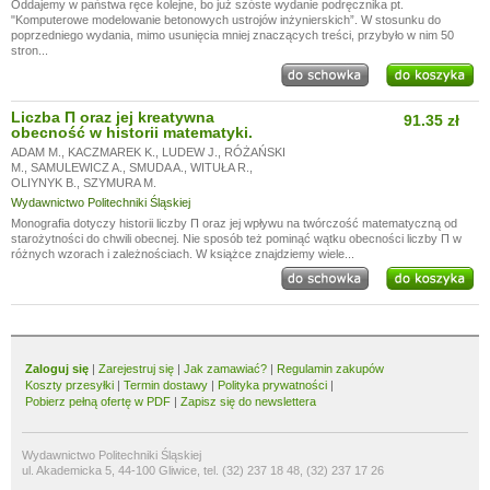
Oddajemy w państwa ręce kolejne, bo już szóste wydanie podręcznika pt.
"Komputerowe modelowanie betonowych ustrojów inżynierskich”. W stosunku do
poprzedniego wydania, mimo usunięcia mniej znaczących treści, przybyło w nim 50
stron...
Liczba Π oraz jej kreatywna
91.35 zł
obecność w historii matematyki.
ADAM M.
,
KACZMAREK K.
,
LUDEW J.
,
RÓŻAŃSKI
M.
,
SAMULEWICZ A.
,
SMUDA A.
,
WITUŁA R.
,
OLIYNYK B.
,
SZYMURA M.
Wydawnictwo Politechniki Śląskiej
Monografia dotyczy historii liczby Π oraz jej wpływu na twórczość matematyczną od
starożytności do chwili obecnej. Nie sposób też pominąć wątku obecności liczby Π w
różnych wzorach i zależnościach. W książce znajdziemy wiele...
Zaloguj się
|
Zarejestruj się
|
Jak zamawiać?
|
Regulamin zakupów
Koszty przesyłki
|
Termin dostawy
|
Polityka prywatności
|
Pobierz pełną ofertę w PDF
|
Zapisz się do newslettera
Wydawnictwo Politechniki Śląskiej
ul. Akademicka 5, 44-100 Gliwice, tel. (32) 237 18 48, (32) 237 17 26