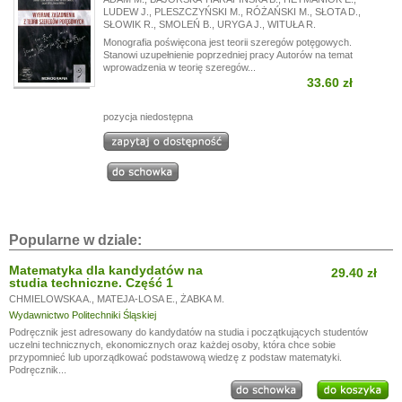
LUDEW J.
,
PLESZCZYŃSKI M.
,
RÓŻAŃSKI M.
,
SŁOTA D.
,
SŁOWIK R.
,
SMOLEŃ B.
,
URYGA J.
,
WITUŁA R.
Monografia poświęcona jest teorii szeregów potęgowych.
Stanowi uzupełnienie poprzedniej pracy Autorów na temat
wprowadzenia w teorię szeregów...
33.60 zł
pozycja niedostępna
Popularne w dziale:
Matematyka dla kandydatów na
29.40 zł
studia techniczne. Część 1
CHMIELOWSKA A.
,
MATEJA-LOSA E.
,
ŻABKA M.
Wydawnictwo Politechniki Śląskiej
Podręcznik jest adresowany do kandydatów na studia i początkujących studentów
uczelni technicznych, ekonomicznych oraz każdej osoby, która chce sobie
przypomnieć lub uporządkować podstawową wiedzę z podstaw matematyki.
Podręcznik...