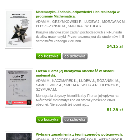
Matematyka. Zadania, odpowiedzi i ich realizacja w
programie Mathematica.
ADAM M.
,
GRZYMKOWSKI R.
,
LUDEW J.
,
MORAWIAK M.
,
PLESZCZYŃSKI M.
,
SMUDA A.
,
WITUŁA R.
Książka stanowi zbiór zadań pochodzących z kilkunastu
działów matematyki. Przeznaczona jest dla studentów I i II
semestrów każdego kierunku...
24.15 zł
Liczba Π oraz jej kreatywna obecność w historii
matematyki.
ADAM M.
,
KACZMAREK K.
,
LUDEW J.
,
RÓŻAŃSKI M.
,
SAMULEWICZ A.
,
SMUDA A.
,
WITUŁA R.
,
OLIYNYK B.
,
SZYMURA M.
Monografia dotyczy historii liczby Π oraz jej wpływu na
twórczość matematyczną od starożytności do chwili
obecnej. Nie sposób też pominąć...
91.35 zł
Wybrane zagadnienia z teorii szeregów potęgowych.
ADAM M.
,
BAJORSKA-HARAPIŃSKA B.
,
HETMANIOK E.
,