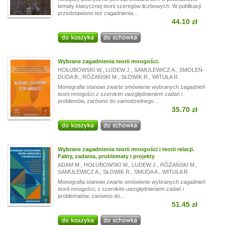
tematy klasycznej teorii szeregów liczbowych. W publikacji
przedstawiono też zagadnienia...
44.10 zł
Wybrane zagadnienia teorii mnogości.
HOŁUBOWSKI W.
,
LUDEW J.
,
SAMULEWICZ A.
,
SMOLEŃ-
DUDA B.
,
RÓŻAŃSKI M.
,
SŁOWIK R.
,
WITUŁA R.
Monografia stanowi zwarte omówienie wybranych zagadnień
teorii mnogości z szerokim uwzględnieniem zadań i
problemów, zarówno do samodzielnego...
35.70 zł
Wybrane zagadnienia teorii mnogości i teorii relacji.
Fakty, zadania, problematy i projekty
ADAM M.
,
HOŁUBOWSKI W.
,
LUDEW J.
,
RÓŻAŃSKI M.
,
SAMULEWICZ A.
,
SŁOWIK R.
,
SMUDA A.
,
WITUŁA R.
Monografia stanowi zwarte omówienie wybranych zagadnień
teorii mnogości, z szerokim uwzględnieniem zadań i
problematów, zarówno do...
51.45 zł