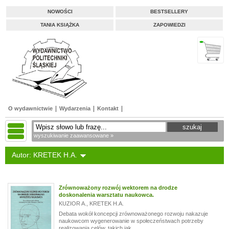
NOWOŚCI
BESTSELLERY
TANIA KSIĄŻKA
ZAPOWIEDZI
O wydawnictwie
Wydarzenia
Kontakt
wyszukiwanie zaawansowane »
Autor: KRETEK H.A.
Zrównoważony rozwój wektorem na drodze
doskonalenia warsztatu naukowca.
KUZIOR A.
,
KRETEK H.A.
Debata wokół koncepcji zrównoważonego rozwoju nakazuje
naukowcom wygenerowanie w społeczeństwach potrzeby
realizowania celów, takich jak...