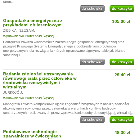
stron...
Gospodarka energetyczna z
105.00 zł
przykładami obliczeniowymi.
ZIĘBIK A.
,
SZEGA M.
Wydawnictwo Politechniki Śląskiej
Podręcznik zawiera wiadomości z zakresu pojęć gospodarki energetycznej oraz
przegląd Krajowego Systemu Energetycznego z podkreśleniem problemów
energetycznych, dla rozwiązania których opracowano algorytmy takie jak bilanse
substancji i...
Badania zdolności utrzymywania
29.40 zł
równowagi ciała przez człowieka w
środowisku rzeczywistym i
wirtualnym.
JURKOJĆ J.
Wydawnictwo Politechniki Śląskiej
Monografia zawiera kompleksowe ujęcie zagadnień związanych z analizą zdolności
utrzymywania równowagi przez człowieka w warunkach konfliktu bodźców
sensorycznych, realizowanych przez wprowadzanie osoby do oscylującej, wirtualnej,...
Podstawowe technologie
48.30 zł
spawalnicze w ćwiczeniach