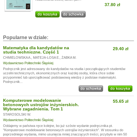
37.80 zł
Popularne w dziale:
Matematyka dla kandydatów na
29.40 zł
studia techniczne. Część 1
CHMIELOWSKA A.
,
MATEJA-LOSA E.
,
ŻABKA M.
Wydawnictwo Politechniki Śląskiej
Podręcznik jest adresowany do kandydatów na studia i początkujących studentów
uczelni technicznych, ekonomicznych oraz każdej osoby, która chce sobie
przypomnieć lub uporządkować podstawową wiedzę z podstaw matematyki.
Podręcznik...
Komputerowe modelowanie
55.65 zł
betonowych ustrojów inżynierskich.
Wybrane zagadnienia. Tom 1
STAROSOLSKI W.
Wydawnictwo Politechniki Śląskiej
Oddajemy w państwa ręce kolejne, bo już szóste wydanie podręcznika pt.
"Komputerowe modelowanie betonowych ustrojów inżynierskich”. W stosunku do
poprzedniego wydania, mimo usunięcia mniej znaczących treści, przybyło w nim 50