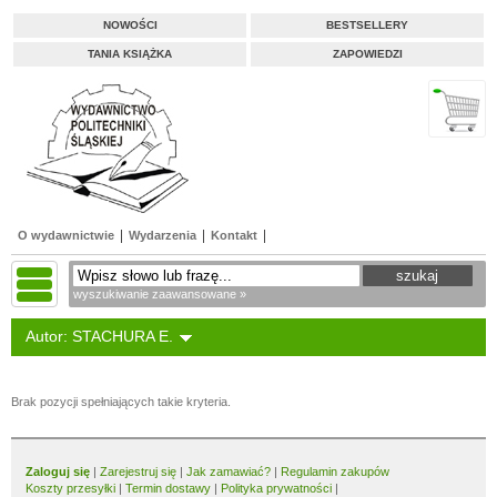
NOWOŚCI
BESTSELLERY
TANIA KSIĄŻKA
ZAPOWIEDZI
O wydawnictwie
Wydarzenia
Kontakt
wyszukiwanie zaawansowane »
Autor: STACHURA E.
Brak pozycji spełniających takie kryteria.
Zaloguj się
|
Zarejestruj się
|
Jak zamawiać?
|
Regulamin zakupów
Koszty przesyłki
|
Termin dostawy
|
Polityka prywatności
|