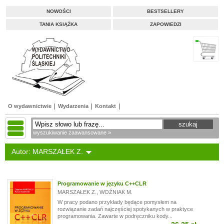
NOWOŚCI
BESTSELLERY
TANIA KSIĄŻKA
ZAPOWIEDZI
O wydawnictwie
Wydarzenia
Kontakt
wyszukiwanie zaawansowane »
Autor: MARSZAŁEK Z.
Programowanie w języku C++CLR
MARSZAŁEK Z.
,
WOŹNIAK M.
W pracy podano przykłady będące pomysłem na
rozwiązanie zadań najczęściej spotykanych w praktyce
programowania. Zawarte w podręczniku kody...