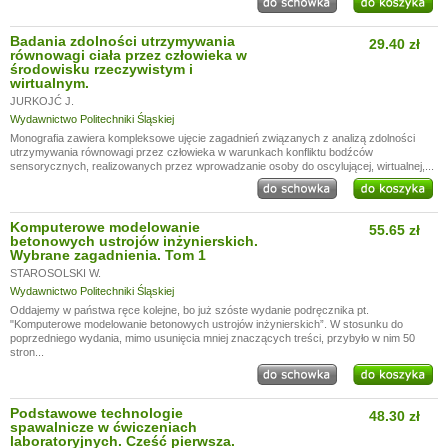
Badania zdolności utrzymywania
29.40 zł
równowagi ciała przez człowieka w
środowisku rzeczywistym i
wirtualnym.
JURKOJĆ J.
Wydawnictwo Politechniki Śląskiej
Monografia zawiera kompleksowe ujęcie zagadnień związanych z analizą zdolności
utrzymywania równowagi przez człowieka w warunkach konfliktu bodźców
sensorycznych, realizowanych przez wprowadzanie osoby do oscylującej, wirtualnej,...
Komputerowe modelowanie
55.65 zł
betonowych ustrojów inżynierskich.
Wybrane zagadnienia. Tom 1
STAROSOLSKI W.
Wydawnictwo Politechniki Śląskiej
Oddajemy w państwa ręce kolejne, bo już szóste wydanie podręcznika pt.
"Komputerowe modelowanie betonowych ustrojów inżynierskich”. W stosunku do
poprzedniego wydania, mimo usunięcia mniej znaczących treści, przybyło w nim 50
stron...
Podstawowe technologie
48.30 zł
spawalnicze w ćwiczeniach
laboratoryjnych. Cześć pierwsza.