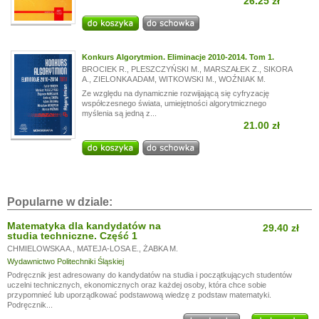
26.25 zł
Konkurs Algorytmion. Eliminacje 2010-2014. Tom 1.
BROCIEK R.
,
PLESZCZYŃSKI M.
,
MARSZAŁEK Z.
,
SIKORA
A.
,
ZIELONKA ADAM
,
WITKOWSKI M.
,
WOŹNIAK M.
Ze względu na dynamicznie rozwijającą się cyfryzację
współczesnego świata, umiejętności algorytmicznego
myślenia są jedną z...
21.00 zł
Popularne w dziale:
Matematyka dla kandydatów na
29.40 zł
studia techniczne. Część 1
CHMIELOWSKA A.
,
MATEJA-LOSA E.
,
ŻABKA M.
Wydawnictwo Politechniki Śląskiej
Podręcznik jest adresowany do kandydatów na studia i początkujących studentów
uczelni technicznych, ekonomicznych oraz każdej osoby, która chce sobie
przypomnieć lub uporządkować podstawową wiedzę z podstaw matematyki.
Podręcznik...