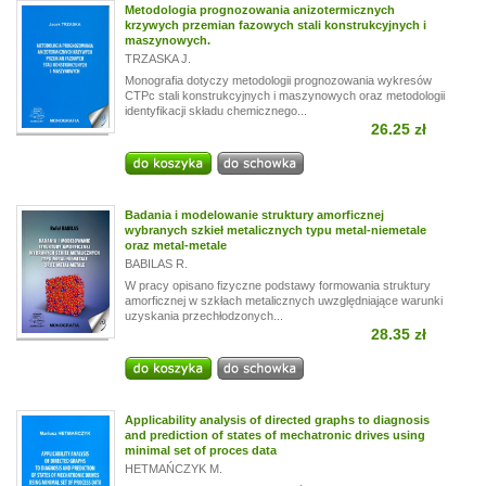
Metodologia prognozowania anizotermicznych
krzywych przemian fazowych stali konstrukcyjnych i
maszynowych.
TRZASKA J.
Monografia dotyczy metodologii prognozowania wykresów
CTPc stali konstrukcyjnych i maszynowych oraz metodologii
identyfikacji składu chemicznego...
26.25 zł
Badania i modelowanie struktury amorficznej
wybranych szkieł metalicznych typu metal-niemetale
oraz metal-metale
BABILAS R.
W pracy opisano fizyczne podstawy formowania struktury
amorficznej w szkłach metalicznych uwzględniające warunki
uzyskania przechłodzonych...
28.35 zł
Applicability analysis of directed graphs to diagnosis
and prediction of states of mechatronic drives using
minimal set of proces data
HETMAŃCZYK M.