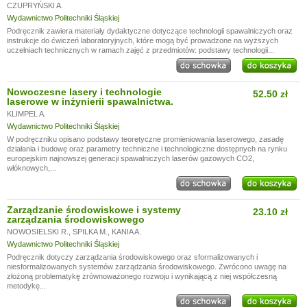
CZUPRYŃSKI A.
Wydawnictwo Politechniki Śląskiej
Podręcznik zawiera materiały dydaktyczne dotyczące technologii spawalniczych oraz
instrukcje do ćwiczeń laboratoryjnych, które mogą być prowadzone na wyższych
uczelniach technicznych w ramach zajęć z przedmiotów: podstawy technologii...
Nowoczesne lasery i technologie
52.50 zł
laserowe w inżynierii spawalnictwa.
KLIMPEL A.
Wydawnictwo Politechniki Śląskiej
W podręczniku opisano podstawy teoretyczne promieniowania laserowego, zasadę
działania i budowę oraz parametry techniczne i technologiczne dostępnych na rynku
europejskim najnowszej generacji spawalniczych laserów gazowych CO2,
włóknowych,...
Zarządzanie środowiskowe i systemy
23.10 zł
zarządzania środowiskowego
NOWOSIELSKI R.
,
SPILKA M.
,
KANIA A.
Wydawnictwo Politechniki Śląskiej
Podręcznik dotyczy zarządzania środowiskowego oraz sformalizowanych i
niesformalizowanych systemów zarządzania środowiskowego. Zwrócono uwagę na
złożoną problematykę zrównoważonego rozwoju i wynikającą z niej współczesną
metodykę...