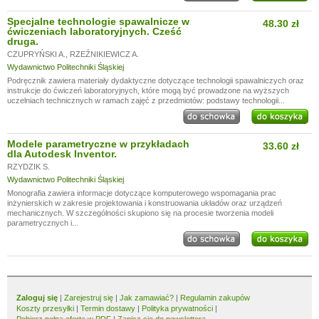
Specjalne technologie spawalnicze w
48.30 zł
ćwiczeniach laboratoryjnych. Cześć
druga.
CZUPRYŃSKI A.
,
RZEŹNIKIEWICZ A.
Wydawnictwo Politechniki Śląskiej
Podręcznik zawiera materiały dydaktyczne dotyczące technologii spawalniczych oraz
instrukcje do ćwiczeń laboratoryjnych, które mogą być prowadzone na wyższych
uczelniach technicznych w ramach zajęć z przedmiotów: podstawy technologii...
Modele parametryczne w przykładach
33.60 zł
dla Autodesk Inventor.
RZYDZIK S.
Wydawnictwo Politechniki Śląskiej
Monografia zawiera informacje dotyczące komputerowego wspomagania prac
inżynierskich w zakresie projektowania i konstruowania układów oraz urządzeń
mechanicznych. W szczególności skupiono się na procesie tworzenia modeli
parametrycznych i...
Zaloguj się
|
Zarejestruj się
|
Jak zamawiać?
|
Regulamin zakupów
Koszty przesyłki
|
Termin dostawy
|
Polityka prywatności
|
Pobierz pełną ofertę w PDF
|
Zapisz się do newslettera