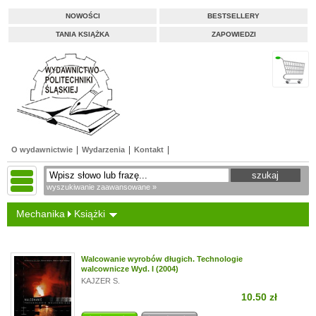
NOWOŚCI
BESTSELLERY
TANIA KSIĄŻKA
ZAPOWIEDZI
O wydawnictwie
Wydarzenia
Kontakt
wyszukiwanie zaawansowane »
Mechanika
Książki
Walcowanie wyrobów długich. Technologie
walcownicze Wyd. I (2004)
KAJZER S.
10.50 zł