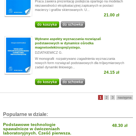
Praca zawiera prezentację podejścia opartego na modelach
niezawodności eksploatacyjnej zapisanych w postaci
macierzy i grafów skierowanych. U...
21.00 zł
Wybrane aspekty wyznaczania rozwiązań
podstawowych w dynamice ośrodka
magnetoelektrosprężystego.
DZIATKIEWICZ G.
W monografii rozpatrywano zagadnienia wyznaczania
nowych form rozwiązań podstawowych dla trójwymiarowych
zadań dynamiki liniowego...
24.15 zł
1
2
3
następna
Popularne w dziale:
Podstawowe technologie
48.30 zł
spawalnicze w ćwiczeniach
laboratoryjnych. Cześć pierwsza.