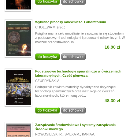
Wybrane procesy odlewnicze. Laboratorium
CHOLEWA M. (red.)
Książka ma na celu umożliwienie zapoznania się studentom
z podstawowymi technologiami i procesami odlewniczymi. W
książce przedstawiono 15...
18.90 zł
Podstawowe technologie spawalnicze w ćwiczeniach
laboratoryjnych. Cześć pierwsza.
CZUPRYŃSKI A.
Podręcznik zawiera materiały dydaktyczne dotyczące
technologii spawalniczych oraz instrukcje do ćwiczeń
laboratoryjnych, które mogą być...
48.30 zł
Zarządzanie środowiskowe i systemy zarządzania
środowiskowego
NOWOSIELSKI R.
,
SPILKA M.
,
KANIA A.