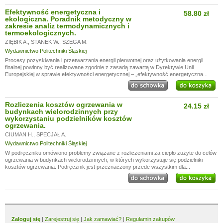
Efektywność energetyczna i
58.80 zł
ekologiczna. Poradnik metodyczny w
zakresie analiz termodynamicznych i
termoekologicznych.
ZIĘBIK A.
,
STANEK W.
,
SZEGA M.
Wydawnictwo Politechniki Śląskiej
Procesy pozyskiwania i przetwarzania energii pierwotnej oraz użytkowania energii
finalnej powinny być realizowane zgodnie z zasadą zawartą w Dyrektywie Unii
Europejskiej w sprawie efektywności energetycznej – „efektywność energetyczna...
Rozliczenia kosztów ogrzewania w
24.15 zł
budynkach wielorodzinnych przy
wykorzystaniu podzielników kosztów
ogrzewania.
CIUMAN H.
,
SPECJAŁ A.
Wydawnictwo Politechniki Śląskiej
W podręczniku omówiono problemy związane z rozliczeniami za ciepło zużyte do celów
ogrzewania w budynkach wielorodzinnych, w których wykorzystuje się podzielniki
kosztów ogrzewania. Podręcznik jest przeznaczony przede wszystkim dla...
Zaloguj się
|
Zarejestruj się
|
Jak zamawiać?
|
Regulamin zakupów