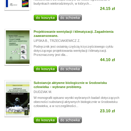
budynkach wielorodzinnych, w których...
24.15 zł
Projektowanie wentylacji i klimatyzacji. Zagadnienia
zaawansowane.
LIPSKA B.
,
TRZECIAKIEWICZ Z.
Podręcznik jest ostatnią częścią trzyczęściowego cyklu
dotyczącego projektowania wentylacji i klimatyzacji.
Przeznaczony jest dla...
44.10 zł
Substancje aktywne biologicznie w środowisku
człowieka – wybrane problemy.
DUDZIAK M.
W monografii opisano wyniki wybranych badań dotyczących
obecności substancji aktywnych biologicznie w środowisku
człowieka, a w szczególności...
23.10 zł