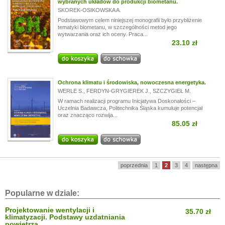
wybranych układów do produkcji biometanu.
SKOREK-OSIKOWSKA A.
Podstawowym celem niniejszej monografii było przybliżenie
tematyki biometanu, w szczególności metod jego
wytwarzania oraz ich oceny. Praca...
23.10 zł
Ochrona klimatu i środowiska, nowoczesna energetyka.
WERLE S.
,
FERDYN-GRYGIEREK J.
,
SZCZYGIEŁ M.
W ramach realizacji programu Inicjatywa Doskonałości –
Uczelnia Badawcza, Politechnika Śląska kumuluje potencjał
oraz znacząco rozwija...
85.05 zł
poprzednia
1
2
3
4
następna
Popularne w dziale:
Projektowanie wentylacji i
35.70 zł
klimatyzacji. Podstawy uzdatniania
powietrza.