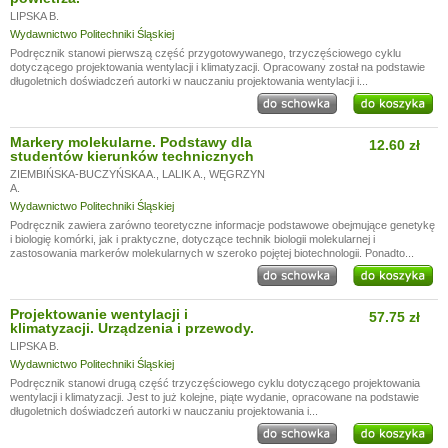
LIPSKA B.
Wydawnictwo Politechniki Śląskiej
Podręcznik stanowi pierwszą część przygotowywanego, trzyczęściowego cyklu
dotyczącego projektowania wentylacji i klimatyzacji. Opracowany został na podstawie
długoletnich doświadczeń autorki w nauczaniu projektowania wentylacji i...
Markery molekularne. Podstawy dla
12.60 zł
studentów kierunków technicznych
ZIEMBIŃSKA-BUCZYŃSKA A.
,
LALIK A.
,
WĘGRZYN
A.
Wydawnictwo Politechniki Śląskiej
Podręcznik zawiera zarówno teoretyczne informacje podstawowe obejmujące genetykę
i biologię komórki, jak i praktyczne, dotyczące technik biologii molekularnej i
zastosowania markerów molekularnych w szeroko pojętej biotechnologii. Ponadto...
Projektowanie wentylacji i
57.75 zł
klimatyzacji. Urządzenia i przewody.
LIPSKA B.
Wydawnictwo Politechniki Śląskiej
Podręcznik stanowi drugą część trzyczęściowego cyklu dotyczącego projektowania
wentylacji i klimatyzacji. Jest to już kolejne, piąte wydanie, opracowane na podstawie
długoletnich doświadczeń autorki w nauczaniu projektowania i...