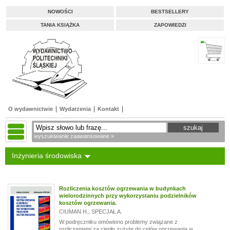
NOWOŚCI
BESTSELLERY
TANIA KSIĄŻKA
ZAPOWIEDZI
O wydawnictwie
Wydarzenia
Kontakt
wyszukiwanie zaawansowane »
Inżynieria środowiska
Rozliczenia kosztów ogrzewania w budynkach
wielorodzinnych przy wykorzystaniu podzielników
kosztów ogrzewania.
CIUMAN H.
,
SPECJAŁ A.
W podręczniku omówiono problemy związane z
rozliczeniami za ciepło zużyte do celów ogrzewania w