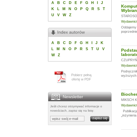
A
B
C
D
E
F
G
H
I
J
Komput
K
L
M
N
O
P
Q
R
S
T
Wybran
U
V
W
Z
STAROSOL
Wydawnictw
Oddajemy w
Index autorów
poprzednie
A
B
C
D
F
G
H
I
J
K
L
M
N
O
P
R
S
T
U
V
Podsta
laborat
W
Z
CZUPRYŃS
Wydawnictw
Podręcznik
Pobierz pełną
wyższych u
ofertę w PDF
Biochem
Newsletter
MIKSCH K.
Wydawnictw
Jeśli chcesz otrzymywać informacje o
nowościach, zapisz się na listę:
Publikacja
„inżynieria