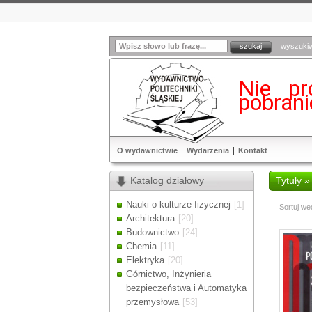
wyszuki
Nie pr
pobran
O wydawnictwie
Wydarzenia
Kontakt
Katalog działowy
Tytuły »
Nauki o kulturze fizycznej
[1]
Sortuj we
Architektura
[20]
Budownictwo
[24]
Chemia
[11]
Elektryka
[20]
Górnictwo, Inżynieria
bezpieczeństwa i Automatyka
przemysłowa
[53]