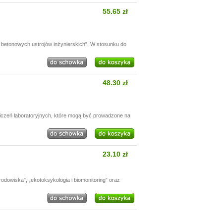
55.65 zł
betonowych ustrojów inżynierskich”. W stosunku do
48.30 zł
wiczeń laboratoryjnych, które mogą być prowadzone na
23.10 zł
odowiska”, „ekotoksykologia i biomonitoring” oraz