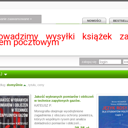
wanie zaawansowane »
NOWOŚCI
BESTSEL
owadzimy wysyłki książek z
iem pocztowym
zaloguj się:
 J
dług:
domyślnie
,
tytułu
,
ceny
Jakość wybranych pomiarów i obliczeń
w technice zapylonych gazów.
KATEUSZ P.
Monografia obejmuje wyodrębnione
zagadnienia z obszaru ochrony powietrza,
których wspólnym rysem jest analiza
dokładności pomiarów i obliczeń...