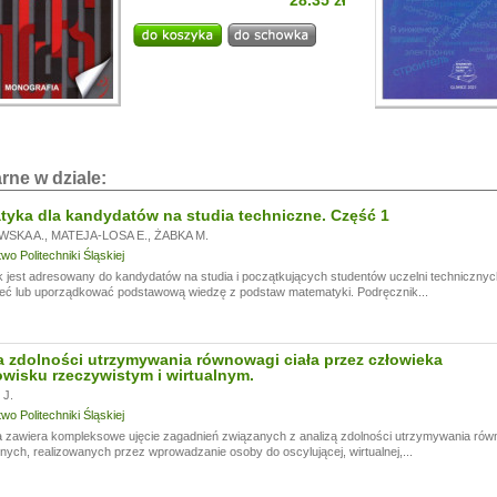
28.35 zł
i!
a przerwę wakacyjną, w dniach od
13.07.
do
24.07,
ogą być realizowane z opóźnieniem.
a wyrozumiałość.
rne w dziale:
yka dla kandydatów na studia techniczne. Część 1
WSKA A.
,
MATEJA-LOSA E.
,
ŻABKA M.
o Politechniki Śląskiej
 jest adresowany do kandydatów na studia i początkujących studentów uczelni technicznyc
eć lub uporządkować podstawową wiedzę z podstaw matematyki. Podręcznik...
 zdolności utrzymywania równowagi ciała przez człowieka
wisku rzeczywistym i wirtualnym.
J.
o Politechniki Śląskiej
 zawiera kompleksowe ujęcie zagadnień związanych z analizą zdolności utrzymywania rów
ych, realizowanych przez wprowadzanie osoby do oscylującej, wirtualnej,...