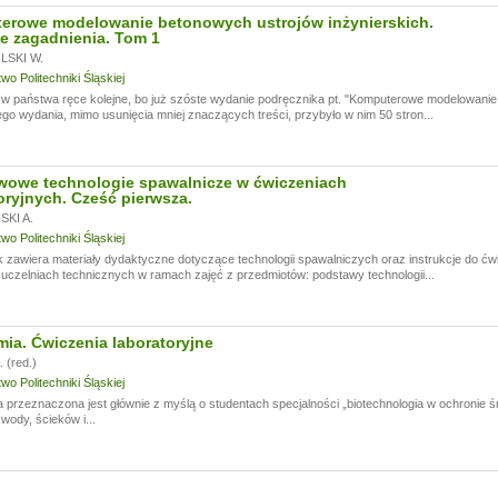
erowe modelowanie betonowych ustrojów inżynierskich.
e zagadnienia. Tom 1
SKI W.
o Politechniki Śląskiej
 państwa ręce kolejne, bo już szóste wydanie podręcznika pt. "Komputerowe modelowanie 
go wydania, mimo usunięcia mniej znaczących treści, przybyło w nim 50 stron...
wowe technologie spawalnicze w ćwiczeniach
oryjnych. Cześć pierwsza.
KI A.
o Politechniki Śląskiej
 zawiera materiały dydaktyczne dotyczące technologii spawalniczych oraz instrukcje do ć
czelniach technicznych w ramach zajęć z przedmiotów: podstawy technologii...
ia. Ćwiczenia laboratoryjne
 (red.)
o Politechniki Śląskiej
 przeznaczona jest głównie z myślą o studentach specjalności „biotechnologia w ochronie śr
 wody, ścieków i...