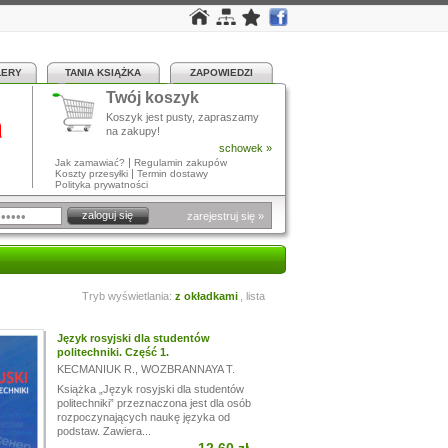
LERY
TANIA KSIĄŻKA
ZAPOWIEDZI
Twój koszyk
a
Koszyk jest pusty, zapraszamy
na zakupy!
schowek »
|
Jak zamawiać?
Regulamin zakupów
|
Koszty przesyłki
Termin dostawy
Polityka prywatności
zarejestruj się »
Tryb wyświetlania:
z okładkami
,
lista
Język rosyjski dla studentów
politechniki. Część 1.
KECMANIUK R.
,
WOZBRANNAYA T.
Książka „Język rosyjski dla studentów
politechniki” przeznaczona jest dla osób
rozpoczynających naukę języka od
podstaw. Zawiera...