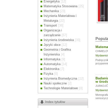
Energetyka
[12]
Drodzy Klienc
Matematyka Stosowana
[25]
Ze względu n
Mechanika
[23]
zamówienia m
Inżynieria Materiałowa i
Dziękujemy z
Metalurgia
[22]
Transport
[38]
Organizacja i
zarządzanie
[57]
Popula
Inżynieria środowiska
[33]
Języki obce
[12]
Matemat
Geometria i Grafika
CHMIELO
Inżynierska
[4]
Wydawnictw
Informatyka
[9]
Podręcznik
przypomni
Automatyka
[14]
Elektronika
[7]
Fizyka
[0]
Badania
Inżynieria Biomedyczna
[12]
w środo
Nauki społeczne
[2]
JURKOJĆ 
Technologie Materiałowe
[0]
Wydawnictw
Monografia
sensoryczn
Index tytułów