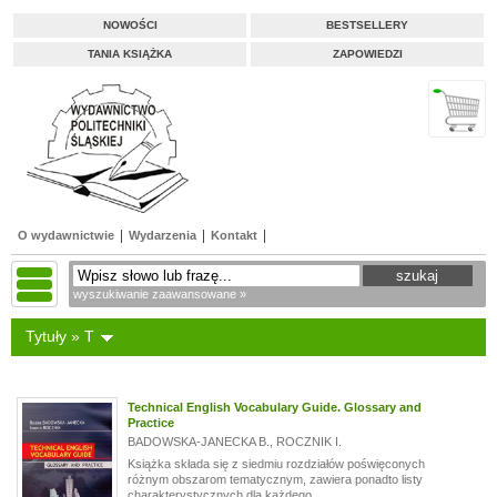
NOWOŚCI
BESTSELLERY
TANIA KSIĄŻKA
ZAPOWIEDZI
O wydawnictwie
Wydarzenia
Kontakt
wyszukiwanie zaawansowane »
Tytuły » T
Technical English Vocabulary Guide. Glossary and
Practice
BADOWSKA-JANECKA B.
,
ROCZNIK I.
Książka składa się z siedmiu rozdziałów poświęconych
różnym obszarom tematycznym, zawiera ponadto listy
charakterystycznych dla każdego...