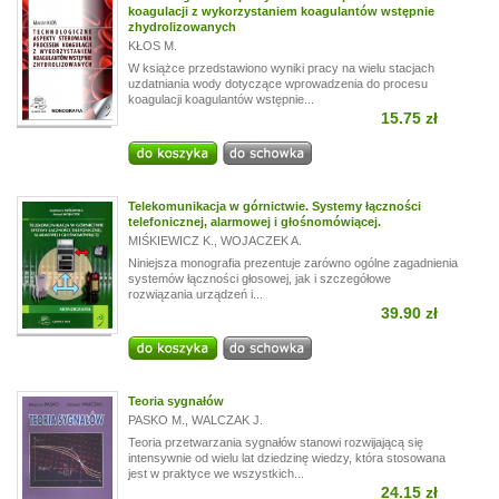
koagulacji z wykorzystaniem koagulantów wstępnie
zhydrolizowanych
KŁOS M.
W książce przedstawiono wyniki pracy na wielu stacjach
uzdatniania wody dotyczące wprowadzenia do procesu
koagulacji koagulantów wstępnie...
15.75 zł
Telekomunikacja w górnictwie. Systemy łączności
telefonicznej, alarmowej i głośnomówiącej.
MIŚKIEWICZ K.
,
WOJACZEK A.
Niniejsza monografia prezentuje zarówno ogólne zagadnienia
systemów łączności głosowej, jak i szczegółowe
rozwiązania urządzeń i...
39.90 zł
Teoria sygnałów
PASKO M.
,
WALCZAK J.
Teoria przetwarzania sygnałów stanowi rozwijającą się
intensywnie od wielu lat dziedzinę wiedzy, która stosowana
jest w praktyce we wszystkich...
24.15 zł