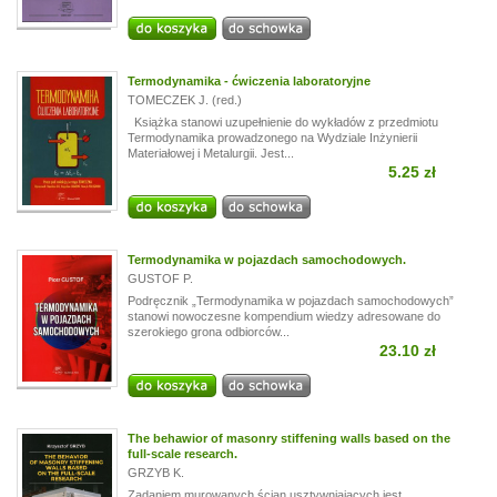
Termodynamika - ćwiczenia laboratoryjne
TOMECZEK J. (red.)
Książka stanowi uzupełnienie do wykładów z przedmiotu
Termodynamika prowadzonego na Wydziale Inżynierii
Materiałowej i Metalurgii. Jest...
5.25 zł
Termodynamika w pojazdach samochodowych.
GUSTOF P.
Podręcznik „Termodynamika w pojazdach samochodowych”
stanowi nowoczesne kompendium wiedzy adresowane do
szerokiego grona odbiorców...
23.10 zł
The behawior of masonry stiffening walls based on the
full-scale research.
GRZYB K.
Zadaniem murowanych ścian usztywniających jest