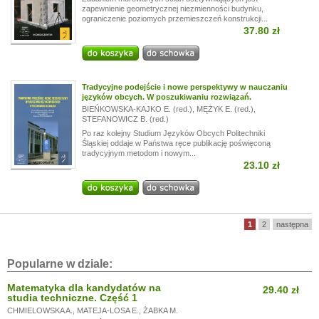
zapewnienie geometrycznej niezmienności budynku,
ograniczenie poziomych przemieszczeń konstrukcji...
37.80 zł
Tradycyjne podejście i nowe perspektywy w nauczaniu
języków obcych. W poszukiwaniu rozwiązań.
BIEŃKOWSKA-KAJKO E. (red.)
,
MĘŻYK E. (red.)
,
STEFANOWICZ B. (red.)
Po raz kolejny Studium Języków Obcych Politechniki
Śląskiej oddaje w Państwa ręce publikację poświęconą
tradycyjnym metodom i nowym...
23.10 zł
1
2
następna
Popularne w dziale:
Matematyka dla kandydatów na
29.40 zł
studia techniczne. Część 1
CHMIELOWSKA A.
,
MATEJA-LOSA E.
,
ŻABKA M.