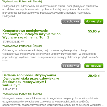
Wydawnictwo Politechniki Śląskiej
Podręcznik jest adresowany do kandydatów na studia i początkujących studentów
uczelni technicznych, ekonomicznych oraz każdej osoby, która chce sobie
przypomnieć lub uporządkować podstawową wiedzę z podstaw matematyki.
Podręcznik...
Komputerowe modelowanie
55.65 zł
betonowych ustrojów inżynierskich.
Wybrane zagadnienia. Tom 1
STAROSOLSKI W.
Wydawnictwo Politechniki Śląskiej
Oddajemy w państwa ręce kolejne, bo już szóste wydanie podręcznika pt.
"Komputerowe modelowanie betonowych ustrojów inżynierskich”. W stosunku do
poprzedniego wydania, mimo usunięcia mniej znaczących treści, przybyło w nim 50
stron...
Badania zdolności utrzymywania
29.40 zł
równowagi ciała przez człowieka w
środowisku rzeczywistym i
wirtualnym.
JURKOJĆ J.
Wydawnictwo Politechniki Śląskiej
Monografia zawiera kompleksowe ujęcie zagadnień związanych z analizą zdolności
utrzymywania równowagi przez człowieka w warunkach konfliktu bodźców
sensorycznych, realizowanych przez wprowadzanie osoby do oscylującej, wirtualnej,...