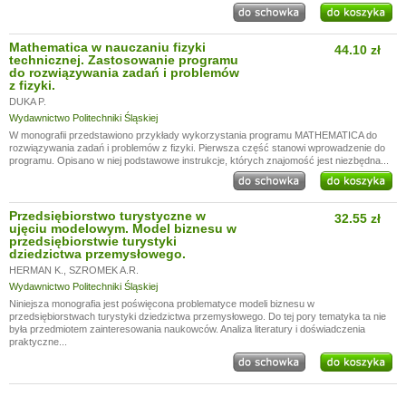
Mathematica w nauczaniu fizyki
44.10 zł
technicznej. Zastosowanie programu
do rozwiązywania zadań i problemów
z fizyki.
DUKA P.
Wydawnictwo Politechniki Śląskiej
W monografii przedstawiono przykłady wykorzystania programu MATHEMATICA do
rozwiązywania zadań i problemów z fizyki. Pierwsza część stanowi wprowadzenie do
programu. Opisano w niej podstawowe instrukcje, których znajomość jest niezbędna...
Przedsiębiorstwo turystyczne w
32.55 zł
ujęciu modelowym. Model biznesu w
przedsiębiorstwie turystyki
dziedzictwa przemysłowego.
HERMAN K.
,
SZROMEK A.R.
Wydawnictwo Politechniki Śląskiej
Niniejsza monografia jest poświęcona problematyce modeli biznesu w
przedsiębiorstwach turystyki dziedzictwa przemysłowego. Do tej pory tematyka ta nie
była przedmiotem zainteresowania naukowców. Analiza literatury i doświadczenia
praktyczne...