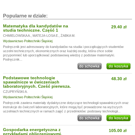
Popularne w dziale:
Matematyka dla kandydatów na
29.40 zł
studia techniczne. Część 1
CHMIELOWSKA A.
,
MATEJA-LOSA E.
,
ŻABKA M.
Wydawnictwo Politechniki Śląskiej
Podręcznik jest adresowany do kandydatów na studia i początkujących studentów
uczelni technicznych, ekonomicznych oraz każdej osoby, która chce sobie
przypomnieć lub uporządkować podstawową wiedzę z podstaw matematyki.
Podręcznik...
Podstawowe technologie
48.30 zł
spawalnicze w ćwiczeniach
laboratoryjnych. Cześć pierwsza.
CZUPRYŃSKI A.
Wydawnictwo Politechniki Śląskiej
Podręcznik zawiera materiały dydaktyczne dotyczące technologii spawalniczych oraz
instrukcje do ćwiczeń laboratoryjnych, które mogą być prowadzone na wyższych
uczelniach technicznych w ramach zajęć z przedmiotów: podstawy technologii...
Gospodarka energetyczna z
105.00 zł
przykładami obliczeniowymi.