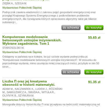
ZIĘBIK A.
,
SZEGA M.
Wydawnictwo Politechniki Śląskiej
Podręcznik zawiera wiadomości z zakresu pojęć gospodarki energetycznej oraz
przegląd Krajowego Systemu Energetycznego z podkreśleniem problemów
energetycznych, dla rozwiązania których opracowano algorytmy takie jak bilanse
substancji i...
Komputerowe modelowanie
55.65 zł
betonowych ustrojów inżynierskich.
Wybrane zagadnienia. Tom 1
STAROSOLSKI W.
Wydawnictwo Politechniki Śląskiej
Oddajemy w państwa ręce kolejne, bo już szóste wydanie podręcznika pt.
"Komputerowe modelowanie betonowych ustrojów inżynierskich”. W stosunku do
poprzedniego wydania, mimo usunięcia mniej znaczących treści, przybyło w nim 50
stron...
Liczba Π oraz jej kreatywna
91.35 zł
obecność w historii matematyki.
ADAM M.
,
KACZMAREK K.
,
LUDEW J.
,
RÓŻAŃSKI
M.
,
SAMULEWICZ A.
,
SMUDA A.
,
WITUŁA R.
,
OLIYNYK B.
,
SZYMURA M.
Wydawnictwo Politechniki Śląskiej
Monografia dotyczy historii liczby Π oraz jej wpływu na twórczość matematyczną od