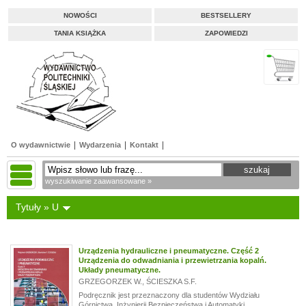
NOWOŚCI
BESTSELLERY
TANIA KSIĄŻKA
ZAPOWIEDZI
O wydawnictwie
Wydarzenia
Kontakt
wyszukiwanie zaawansowane »
Tytuły » U
Urządzenia hydrauliczne i pneumatyczne. Część 2
Urządzenia do odwadniania i przewietrzania kopalń.
Układy pneumatyczne.
GRZEGORZEK W.
,
ŚCIESZKA S.F.
Podręcznik jest przeznaczony dla studentów Wydziału
Górnictwa, Inżynierii Bezpieczeństwa i Automatyki