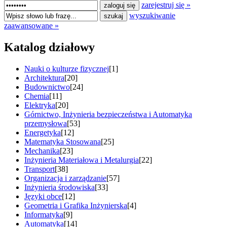
zarejestruj się »
wyszukiwanie
zaawansowane »
Katalog działowy
Nauki o kulturze fizycznej
[1]
Architektura
[20]
Budownictwo
[24]
Chemia
[11]
Elektryka
[20]
Górnictwo, Inżynieria bezpieczeństwa i Automatyka
przemysłowa
[53]
Energetyka
[12]
Matematyka Stosowana
[25]
Mechanika
[23]
Inżynieria Materiałowa i Metalurgia
[22]
Transport
[38]
Organizacja i zarządzanie
[57]
Inżynieria środowiska
[33]
Języki obce
[12]
Geometria i Grafika Inżynierska
[4]
Informatyka
[9]
Automatyka
[14]