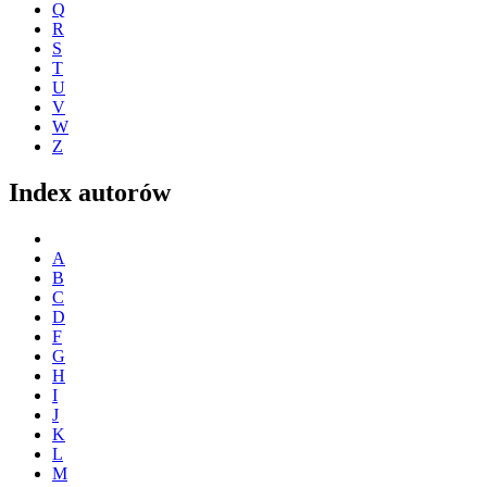
Q
R
S
T
U
V
W
Z
Index autorów
A
B
C
D
F
G
H
I
J
K
L
M