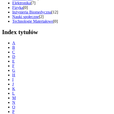
Elektronika
[7]
Fizyka
[0]
Inżynieria Biomedyczna
[12]
Nauki społeczne
[2]
Technologie Materiałowe
[0]
Index tytułów
A
B
C
D
E
F
G
H
I
J
K
L
M
N
O
P