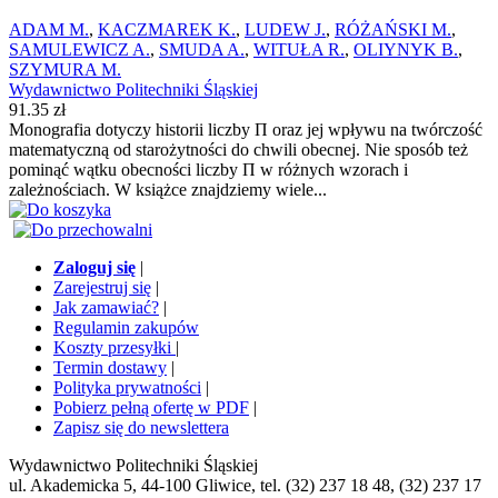
ADAM M.
,
KACZMAREK K.
,
LUDEW J.
,
RÓŻAŃSKI M.
,
SAMULEWICZ A.
,
SMUDA A.
,
WITUŁA R.
,
OLIYNYK B.
,
SZYMURA M.
Wydawnictwo Politechniki Śląskiej
91.35 zł
Monografia dotyczy historii liczby Π oraz jej wpływu na twórczość
matematyczną od starożytności do chwili obecnej. Nie sposób też
pominąć wątku obecności liczby Π w różnych wzorach i
zależnościach. W książce znajdziemy wiele...
Zaloguj się
|
Zarejestruj się
|
Jak zamawiać?
|
Regulamin zakupów
Koszty przesyłki
|
Termin dostawy
|
Polityka prywatności
|
Pobierz pełną ofertę w PDF
|
Zapisz się do newslettera
Wydawnictwo Politechniki Śląskiej
ul. Akademicka 5, 44-100 Gliwice, tel. (32) 237 18 48, (32) 237 17