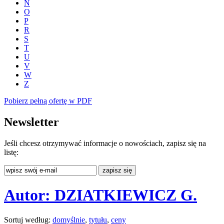
N
O
P
R
S
T
U
V
W
Z
Pobierz pełną ofertę w PDF
Newsletter
Jeśli chcesz otrzymywać informacje o nowościach, zapisz się na
listę:
Autor: DZIATKIEWICZ G.
Sortuj według:
domyślnie
,
tytułu
,
ceny