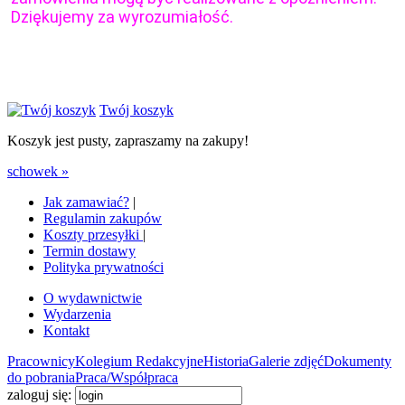
Dziękujemy za wyrozumiałość.
Twój koszyk
Koszyk jest pusty, zapraszamy na zakupy!
schowek »
Jak zamawiać?
|
Regulamin zakupów
Koszty przesyłki
|
Termin dostawy
Polityka prywatności
O wydawnictwie
Wydarzenia
Kontakt
Pracownicy
Kolegium Redakcyjne
Historia
Galerie zdjęć
Dokumenty
do pobrania
Praca/Współpraca
zaloguj się: