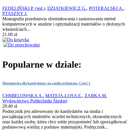
FEDELIŃSKI P. (red.)
,
DZIATKIEWICZ G.
,
POTERALSKI A.
,
PTASZNY J.
Monografia przedstawia sformułowania i zastosowania metod
komputerowych w analizie i optymalizacji materiałów o złożonych
własnościach...
21.00 zł
Popularne w dziale:
Matematyka dla kandydatów na studia techniczne. Część 1
CHMIELOWSKA A.
,
MATEJA-LOSA E.
,
ŻABKA M.
Wydawnictwo Politechniki Śląskiej
29.40 zł
Podręcznik jest adresowany do kandydatów na studia i
początkujących studentów uczelni technicznych, ekonomicznych
oraz każdej osoby, która chce sobie przypomnieć lub uporządkować
podstawową wiedzę z podstaw matematyki. Podręcznik...