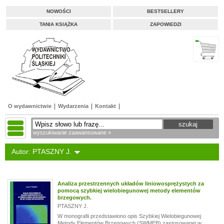
NOWOŚCI
BESTSELLERY
TANIA KSIĄŻKA
ZAPOWIEDZI
O wydawnictwie
Wydarzenia
Kontakt
wyszukiwanie zaawansowane »
Autor: PTASZNY J.
Analiza przestrzennych układów liniowosprężystych za
pomocą szybkiej wielobiegunowej metody elementów
brzegowych.
PTASZNY J.
W monografii przedstawiono opis Szybkiej Wielobiegunowej
Metody Elementów Brzegowych (SWMEB) zastosowanej w