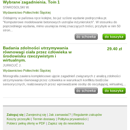
Wybrane zagadnienia. Tom 1
STAROSOLSKI W.
Wydawnictwo Politechniki Śląskiej
Oddajemy w państwa ręce kolejne, bo już szóste wydanie podręcznika pt.
"Komputerowe modelowanie betonowych ustrojów inżynierskich”. W stosunku do
poprzedniego wydania, mimo usunięcia mniej znaczących treści, przybyło w nim 50
stron...
Badania zdolności utrzymywania
29.40 zł
równowagi ciała przez człowieka w
środowisku rzeczywistym i
wirtualnym.
JURKOJĆ J.
Wydawnictwo Politechniki Śląskiej
Monografia zawiera kompleksowe ujęcie zagadnień związanych z analizą zdolności
utrzymywania równowagi przez człowieka w warunkach konfliktu bodźców
sensorycznych, realizowanych przez wprowadzanie osoby do oscylującej, wirtualnej,...
Zaloguj się
|
Zarejestruj się
|
Jak zamawiać?
|
Regulamin zakupów
Koszty przesyłki
|
Termin dostawy
|
Polityka prywatności
|
Pobierz pełną ofertę w PDF
|
Zapisz się do newslettera