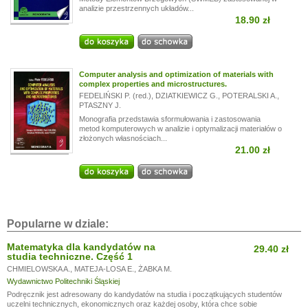
analizie przestrzennych układów...
18.90 zł
Computer analysis and optimization of materials with
complex properties and microstructures.
FEDELIŃSKI P. (red.)
,
DZIATKIEWICZ G.
,
POTERALSKI A.
,
PTASZNY J.
Monografia przedstawia sformułowania i zastosowania
metod komputerowych w analizie i optymalizacji materiałów o
złożonych własnościach...
21.00 zł
Popularne w dziale:
Matematyka dla kandydatów na
29.40 zł
studia techniczne. Część 1
CHMIELOWSKA A.
,
MATEJA-LOSA E.
,
ŻABKA M.
Wydawnictwo Politechniki Śląskiej
Podręcznik jest adresowany do kandydatów na studia i początkujących studentów
uczelni technicznych, ekonomicznych oraz każdej osoby, która chce sobie