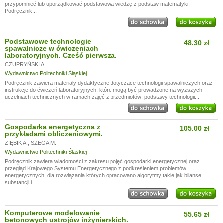
przypomnieć lub uporządkować podstawową wiedzę z podstaw matematyki.
Podręcznik...
Podstawowe technologie
48.30 zł
spawalnicze w ćwiczeniach
laboratoryjnych. Cześć pierwsza.
CZUPRYŃSKI A.
Wydawnictwo Politechniki Śląskiej
Podręcznik zawiera materiały dydaktyczne dotyczące technologii spawalniczych oraz
instrukcje do ćwiczeń laboratoryjnych, które mogą być prowadzone na wyższych
uczelniach technicznych w ramach zajęć z przedmiotów: podstawy technologii...
Gospodarka energetyczna z
105.00 zł
przykładami obliczeniowymi.
ZIĘBIK A.
,
SZEGA M.
Wydawnictwo Politechniki Śląskiej
Podręcznik zawiera wiadomości z zakresu pojęć gospodarki energetycznej oraz
przegląd Krajowego Systemu Energetycznego z podkreśleniem problemów
energetycznych, dla rozwiązania których opracowano algorytmy takie jak bilanse
substancji i...
Komputerowe modelowanie
55.65 zł
betonowych ustrojów inżynierskich.