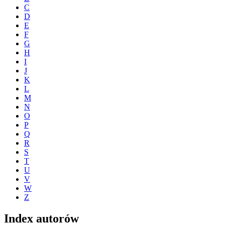
C
D
E
F
G
H
I
J
K
L
M
N
O
P
Q
R
S
T
U
V
W
Z
Index autorów