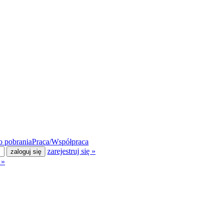
 pobrania
Praca/Współpraca
zarejestruj się »
 »