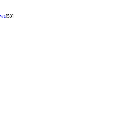
owa
[53]