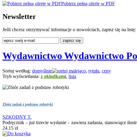
Pobierz pełną ofertę w PDF
Newsletter
Jeśli chcesz otrzymywać informacje o nowościach, zapisz się na listę:
Wydawnictwo Wydawnictwo Poli
Sortuj według:
domyślnie
,
tytułu
,
ceny
Tryb wyświetlania:
z okładkami
,
lista
Zbiór zadań z podstaw robotyki
SZKODNY T.
Podręcznik – już trzecie wydanie – zawiera zadania, stanowiące il
24.15 zł