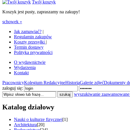
Twój koszyk
Koszyk jest pusty, zapraszamy na zakupy!
schowek »
Jak zamawiać?
|
Regulamin zakupów
Koszty przesyłki
|
Termin dostawy
Polityka prywatności
O wydawnictwie
Wydarzenia
Kontakt
Pracownicy
Kolegium Redakcyjne
Historia
Galerie zdjęć
Dokumenty do
zaloguj się:
wyszukiwanie zaawansowane
Katalog działowy
Nauki o kulturze fizycznej
[1]
Architektura
[20]
Budownictwo
[24]