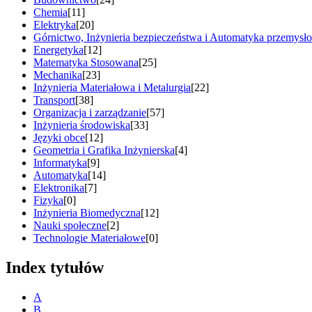
Chemia
[11]
Elektryka
[20]
Górnictwo, Inżynieria bezpieczeństwa i Automatyka przemysł
Energetyka
[12]
Matematyka Stosowana
[25]
Mechanika
[23]
Inżynieria Materiałowa i Metalurgia
[22]
Transport
[38]
Organizacja i zarządzanie
[57]
Inżynieria środowiska
[33]
Języki obce
[12]
Geometria i Grafika Inżynierska
[4]
Informatyka
[9]
Automatyka
[14]
Elektronika
[7]
Fizyka
[0]
Inżynieria Biomedyczna
[12]
Nauki społeczne
[2]
Technologie Materiałowe
[0]
Index tytułów
A
B