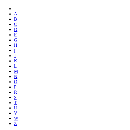
A
B
C
D
F
G
H
I
J
K
L
M
N
O
P
R
S
T
U
V
W
Z