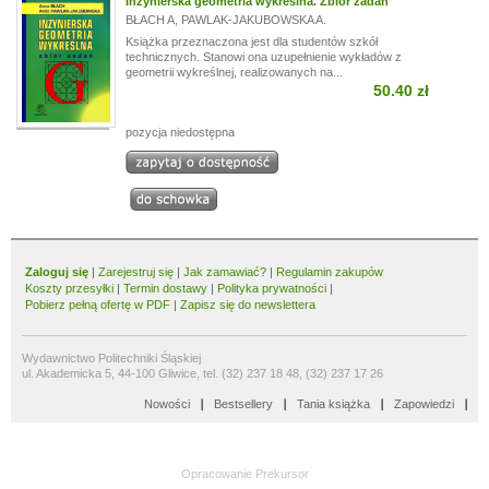
Inżynierska geometria wykreślna. Zbiór zadań
BŁACH A
,
PAWLAK-JAKUBOWSKA A.
Książka przeznaczona jest dla studentów szkół
technicznych. Stanowi ona uzupełnienie wykładów z
geometrii wykreślnej, realizowanych na...
50.40 zł
pozycja niedostępna
Zaloguj się
|
Zarejestruj się
|
Jak zamawiać?
|
Regulamin zakupów
Koszty przesyłki
|
Termin dostawy
|
Polityka prywatności
|
Pobierz pełną ofertę w PDF
|
Zapisz się do newslettera
Wydawnictwo Politechniki Śląskiej
ul. Akademicka 5, 44-100 Gliwice, tel. (32) 237 18 48, (32) 237 17 26
Nowości
Bestsellery
Tania książka
Zapowiedzi
Opracowanie
Prekursor