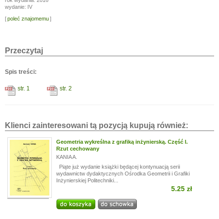
rok wydania: 2016
wydanie: IV
[
poleć znajomemu
]
Przeczytaj
Spis treści:
str. 1
str. 2
Klienci zainteresowani tą pozycją kupują również:
Geometria wykreślna z grafiką inżynierską. Część I.
Rzut cechowany
KANIA A.
Piąte już wydanie książki będącej kontynuacją serii
wydawnictw dydaktycznych Ośrodka Geometrii i Grafiki
Inżynierskiej Politechniki...
5.25 zł