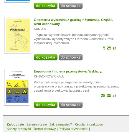
Geometria wykreślna z grafiką inżynierską. Część I.
Rzut cechowany
KANIA A.
Piąte już wydanie książki będącej kontynuacją serii
wydawnictw dydaktycznych Ośrodka Geometrii i Grafiki
Inżynierskiej Politechniki...
5.25 zł
Ergonomia i higiena przemysłowa. Wykłady.
IGNAC-NOWICKA J.
Podręcznik obejmuje zagadnienia teoretyczne i
organizacyjne pracy, zasady projektowania egonomicznego,
zagadnienia projektowania przestrzeni...
28.35 zł
Zaloguj się
|
Zarejestruj się
|
Jak zamawiać?
|
Regulamin zakupów
Koszty przesyłki
|
Termin dostawy
|
Polityka prywatności
|