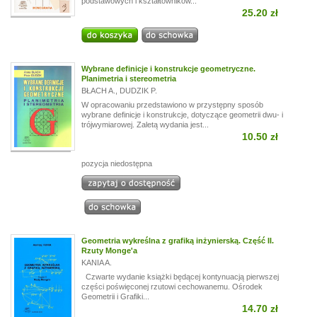
podstawowych i kształtowników...
25.20 zł
Wybrane definicje i konstrukcje geometryczne.
Planimetria i stereometria
BŁACH A.
,
DUDZIK P.
W opracowaniu przedstawiono w przystępny sposób
wybrane definicje i konstrukcje, dotyczące geometrii dwu- i
trójwymiarowej. Zaletą wydania jest...
10.50 zł
pozycja niedostępna
Geometria wykreślna z grafiką inżynierską. Część II.
Rzuty Monge'a
KANIA A.
Czwarte wydanie książki będącej kontynuacją pierwszej
części poświęconej rzutowi cechowanemu. Ośrodek
Geometrii i Grafiki...
14.70 zł