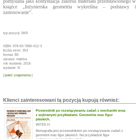
pomyślana jako kontynuacja zakresu materiału przedstawionego w
książce „Inżynierska geometria wykreślna – podstawy i
zastosowanie”.
typ pozycji: SKR
ISBN: 978-83-7880-412-3
liczba stron: 353
format: B5
oprawa: miękka
rok wydania: 2016
wydanie: III
[
poleć znajomemu
]
Klienci zainteresowani tą pozycją kupują również:
Przewodnik po rozwiązywaniu zadań z mechaniki wraz
z wybranymi przykładami. Geometria mas figur
płaskich.
WITEK H.
Monografia jest przewodnikiem po rozwiązywaniu zadań z
geometrii mas figur płaskich. Na przykładzie figur