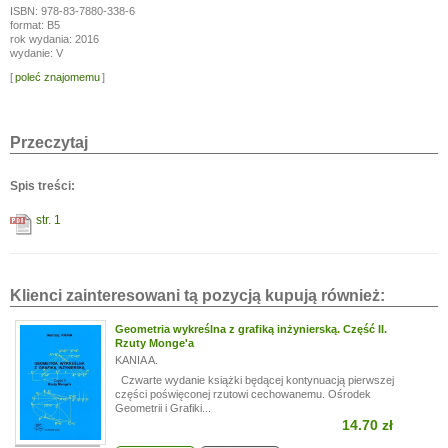
ISBN: 978-83-7880-338-6
format: B5
rok wydania: 2016
wydanie: V
[
poleć znajomemu
]
Przeczytaj
Spis treści:
str. 1
Klienci zainteresowani tą pozycją kupują również:
Geometria wykreślna z grafiką inżynierską. Część II.
Rzuty Monge'a
KANIA A.
Czwarte wydanie książki będącej kontynuacją pierwszej
części poświęconej rzutowi cechowanemu. Ośrodek
Geometrii i Grafiki...
14.70 zł