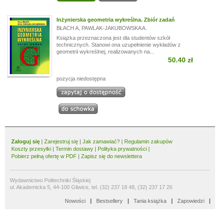
Inżynierska geometria wykreślna. Zbiór zadań
BŁACH A
,
PAWLAK-JAKUBOWSKA A.
Książka przeznaczona jest dla studentów szkół
technicznych. Stanowi ona uzupełnienie wykładów z
geometrii wykreślnej, realizowanych na...
50.40 zł
pozycja niedostępna
Zaloguj się
|
Zarejestruj się
|
Jak zamawiać?
|
Regulamin zakupów
Koszty przesyłki
|
Termin dostawy
|
Polityka prywatności
|
Pobierz pełną ofertę w PDF
|
Zapisz się do newslettera
Wydawnictwo Politechniki Śląskiej
ul. Akademicka 5, 44-100 Gliwice, tel. (32) 237 18 48, (32) 237 17 26
Nowości
Bestsellery
Tania książka
Zapowiedzi