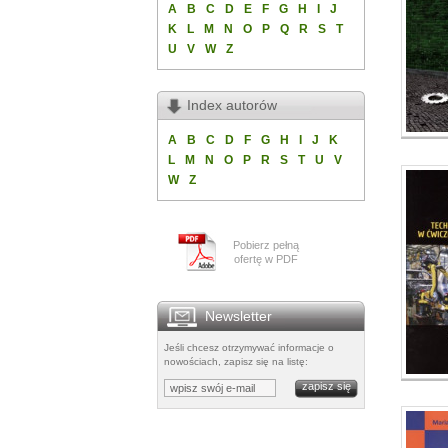
A
B
C
D
E
F
G
H
I
J
K
L
M
N
O
P
Q
R
S
T
U
V
W
Z
Index autorów
A
B
C
D
F
G
H
I
J
K
L
M
N
O
P
R
S
T
U
V
W
Z
Pobierz pełną
ofertę w PDF
Newsletter
Jeśli chcesz otrzymywać informacje o
nowościach, zapisz się na listę: