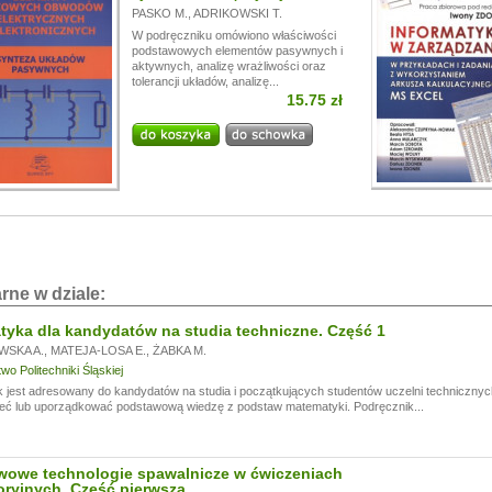
PASKO M.
,
ADRIKOWSKI T.
W podręczniku omówiono właściwości
podstawowych elementów pasywnych i
aktywnych, analizę wrażliwości oraz
tolerancji układów, analizę...
15.75 zł
rne w dziale:
yka dla kandydatów na studia techniczne. Część 1
WSKA A.
,
MATEJA-LOSA E.
,
ŻABKA M.
o Politechniki Śląskiej
 jest adresowany do kandydatów na studia i początkujących studentów uczelni technicznyc
eć lub uporządkować podstawową wiedzę z podstaw matematyki. Podręcznik...
wowe technologie spawalnicze w ćwiczeniach
oryjnych. Cześć pierwsza.