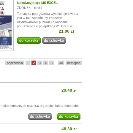
kalkulacyjnego MS EXCEL.
ZDONEK I. (red.)
Tematyka podręcznika wyselekcjonowana
jest w taki sposób, by zapewnić
użytkownikowi publikacji swobodne
poruszanie się po aplikacji MS Excel w...
21.00 zł
poprzednia
1
2
3
4
5
...
40
następna
29.40 zł
h, ekonomicznych oraz każdej osoby, która chce sobie
48.30 zł