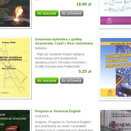
18.90 zł
i!
a przerwę wakacyjną, w dniach od
13.07.
do
24.07,
ogą być realizowane z opóźnieniem.
a wyrozumiałość.
Geometria wykreślna z grafiką
inżynierską. Część I. Rzut cechowany
KANIA A.
Piąte już wydanie książki będącej
kontynuacją serii wydawnictw
dydaktycznych Ośrodka Geometrii i
Grafiki Inżynierskiej Politechniki...
5.25 zł
Progress in Technical English
GAZDA A.
Książka „Progress in Technical English”
jest podzielona na osiem rozdziałów
tematycznych zawierających słownictwo