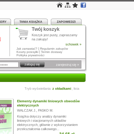
LERY
TANIA KSIĄŻKA
ZAPOWIEDZI
Twój koszyk
a
Koszyk jest pusty, zapraszamy
na zakupy!
schowek »
|
Jak zamawiać?
Regulamin zakupów
|
Koszty przesyłki
Termin dostawy
Polityka prywatności
zarejestruj się »
Tryb wyświetlania:
z okładkami
,
lista
Elementy dynamiki liniowych obwodów
elektrycznych
WALCZAK J.
,
PASKO M.
Książka dotyczy analizy dynamiki
liniowych i stacjonarnych układów
elektrycznych, głównie z wykorzystaniem
przekształcenia całkowego...