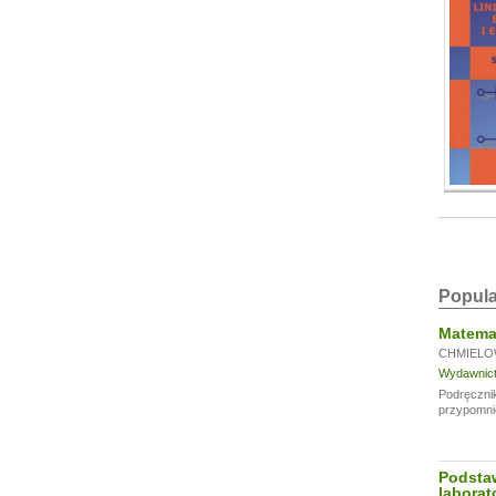
Popula
Matemat
CHMIELO
Wydawnictw
Podręcznik
przypomni
Podsta
laborat