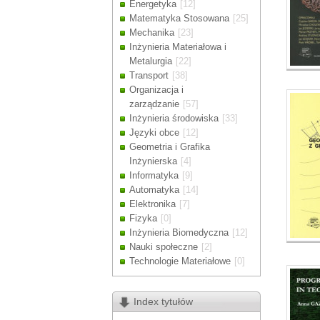
Energetyka
[12]
Drodzy Klienc
Matematyka Stosowana
[25]
Ze względu n
Mechanika
[23]
zamówienia m
Inżynieria Materiałowa i
Dziękujemy z
Metalurgia
[22]
Transport
[38]
Organizacja i
zarządzanie
[57]
Inżynieria środowiska
[33]
Języki obce
[12]
Geometria i Grafika
Inżynierska
[4]
Informatyka
[9]
Automatyka
[14]
Elektronika
[7]
Fizyka
[0]
Inżynieria Biomedyczna
[12]
Nauki społeczne
[2]
Technologie Materiałowe
[0]
Index tytułów