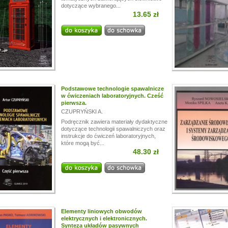
dotyczące wybranego...
13.65 zł
Podstawowe technologie spawalnicze
w ćwiczeniach laboratoryjnych. Cześć
pierwsza.
CZUPRYŃSKI A.
Podręcznik zawiera materiały dydaktyczne
dotyczące technologii spawalniczych oraz
instrukcje do ćwiczeń laboratoryjnych,
które mogą być...
48.30 zł
Elementy liniowych obwodów
elektrycznych i elektronicznych.
Synteza układów pasywnych