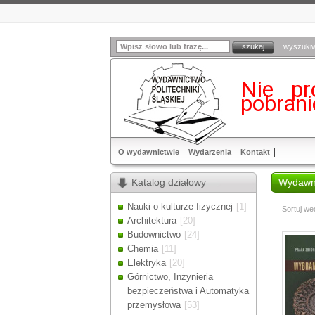
wyszuki
Nie pr
pobran
O wydawnictwie
Wydarzenia
Kontakt
Katalog działowy
Wydawni
Nauki o kulturze fizycznej
[1]
Sortuj we
Architektura
[20]
Budownictwo
[24]
Chemia
[11]
Elektryka
[20]
Górnictwo, Inżynieria
bezpieczeństwa i Automatyka
przemysłowa
[53]