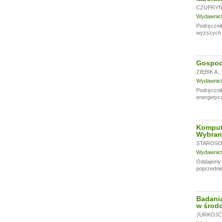
CZUPRYŃS
Wydawnictw
Podręcznik
wyższych u
Gospoda
ZIĘBIK A.
,
Wydawnictw
Podręczni
energetycz
Komput
Wybran
STAROSOL
Wydawnictw
Oddajemy w
poprzednie
Badania
w środo
JURKOJĆ 