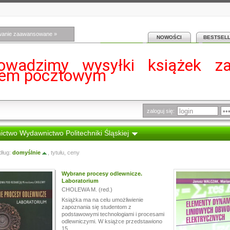
wanie zaawansowane »
NOWOŚCI
BESTSEL
owadzimy wysyłki książek z
iem pocztowym
zaloguj się:
ctwo Wydawnictwo Politechniki Śląskiej
dług:
domyślnie
,
tytułu
,
ceny
Wybrane procesy odlewnicze.
Laboratorium
CHOLEWA M. (red.)
Książka ma na celu umożliwienie
zapoznania się studentom z
podstawowymi technologiami i procesami
odlewniczymi. W książce przedstawiono
15...