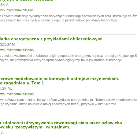
KI A.
o Politechniki Śląskiej
 zawiera materiały dydaktyczne dotyczące technologii spawalniczych oraz instrukcje do ć
czelniach technicznych w ramach zajęć z przedmiotów: podstawy technologii...
rka energetyczna z przykładami obliczeniowymi.
SZEGA M.
o Politechniki Śląskiej
k zawiera wiadomości z zakresu pojęć gospodarki energetycznej oraz przegląd Krajowego
nych, dla rozwiązania których opracowano algorytmy takie jak bilanse substancji i...
erowe modelowanie betonowych ustrojów inżynierskich.
e zagadnienia. Tom 1
SKI W.
o Politechniki Śląskiej
 państwa ręce kolejne, bo już szóste wydanie podręcznika pt. "Komputerowe modelowanie 
go wydania, mimo usunięcia mniej znaczących treści, przybyło w nim 50 stron...
 zdolności utrzymywania równowagi ciała przez człowieka
wisku rzeczywistym i wirtualnym.
J.