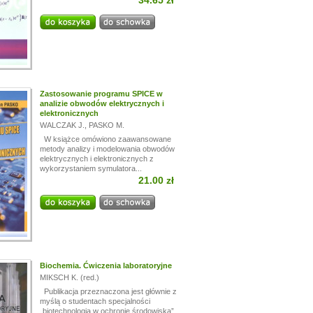
34.65 zł
Zastosowanie programu SPICE w
analizie obwodów elektrycznych i
elektronicznych
WALCZAK J.
,
PASKO M.
W książce omówiono zaawansowane
metody analizy i modelowania obwodów
elektrycznych i elektronicznych z
wykorzystaniem symulatora...
21.00 zł
Biochemia. Ćwiczenia laboratoryjne
MIKSCH K. (red.)
Publikacja przeznaczona jest głównie z
myślą o studentach specjalności
„biotechnologia w ochronie środowiska”,...