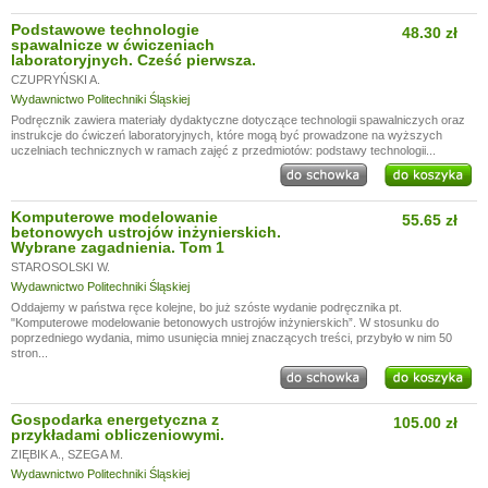
Podstawowe technologie
48.30 zł
spawalnicze w ćwiczeniach
laboratoryjnych. Cześć pierwsza.
CZUPRYŃSKI A.
Wydawnictwo Politechniki Śląskiej
Podręcznik zawiera materiały dydaktyczne dotyczące technologii spawalniczych oraz
instrukcje do ćwiczeń laboratoryjnych, które mogą być prowadzone na wyższych
uczelniach technicznych w ramach zajęć z przedmiotów: podstawy technologii...
Komputerowe modelowanie
55.65 zł
betonowych ustrojów inżynierskich.
Wybrane zagadnienia. Tom 1
STAROSOLSKI W.
Wydawnictwo Politechniki Śląskiej
Oddajemy w państwa ręce kolejne, bo już szóste wydanie podręcznika pt.
"Komputerowe modelowanie betonowych ustrojów inżynierskich”. W stosunku do
poprzedniego wydania, mimo usunięcia mniej znaczących treści, przybyło w nim 50
stron...
Gospodarka energetyczna z
105.00 zł
przykładami obliczeniowymi.
ZIĘBIK A.
,
SZEGA M.
Wydawnictwo Politechniki Śląskiej