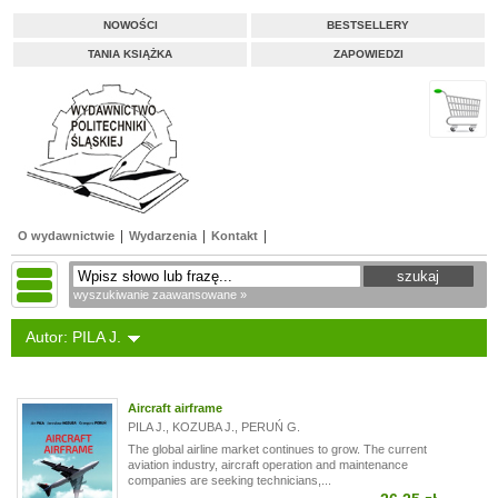
NOWOŚCI
BESTSELLERY
TANIA KSIĄŻKA
ZAPOWIEDZI
O wydawnictwie
Wydarzenia
Kontakt
wyszukiwanie zaawansowane »
Autor: PILA J.
Aircraft airframe
PILA J.
,
KOZUBA J.
,
PERUŃ G.
The global airline market continues to grow. The current
aviation industry, aircraft operation and maintenance
companies are seeking technicians,...