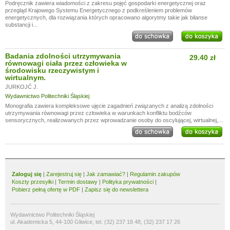
Podręcznik zawiera wiadomości z zakresu pojęć gospodarki energetycznej oraz
przegląd Krajowego Systemu Energetycznego z podkreśleniem problemów
energetycznych, dla rozwiązania których opracowano algorytmy takie jak bilanse
substancji i...
Badania zdolności utrzymywania
29.40 zł
równowagi ciała przez człowieka w
środowisku rzeczywistym i
wirtualnym.
JURKOJĆ J.
Wydawnictwo Politechniki Śląskiej
Monografia zawiera kompleksowe ujęcie zagadnień związanych z analizą zdolności
utrzymywania równowagi przez człowieka w warunkach konfliktu bodźców
sensorycznych, realizowanych przez wprowadzanie osoby do oscylującej, wirtualnej,...
Zaloguj się
|
Zarejestruj się
|
Jak zamawiać?
|
Regulamin zakupów
Koszty przesyłki
|
Termin dostawy
|
Polityka prywatności
|
Pobierz pełną ofertę w PDF
|
Zapisz się do newslettera
Wydawnictwo Politechniki Śląskiej
ul. Akademicka 5, 44-100 Gliwice, tel. (32) 237 18 48, (32) 237 17 26