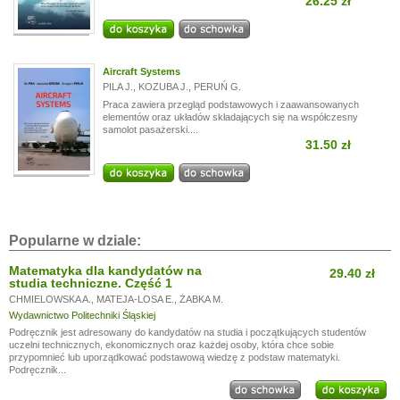
26.25 zł
Aircraft Systems
PILA J.
,
KOZUBA J.
,
PERUŃ G.
Praca zawiera przegląd podstawowych i zaawansowanych
elementów oraz układów składających się na współczesny
samolot pasażerski....
31.50 zł
Popularne w dziale:
Matematyka dla kandydatów na
29.40 zł
studia techniczne. Część 1
CHMIELOWSKA A.
,
MATEJA-LOSA E.
,
ŻABKA M.
Wydawnictwo Politechniki Śląskiej
Podręcznik jest adresowany do kandydatów na studia i początkujących studentów
uczelni technicznych, ekonomicznych oraz każdej osoby, która chce sobie
przypomnieć lub uporządkować podstawową wiedzę z podstaw matematyki.
Podręcznik...