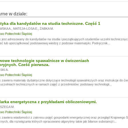
i!
a przerwę wakacyjną, w dniach od
13.07.
do
24.07,
rne w dziale:
ogą być realizowane z opóźnieniem.
a wyrozumiałość.
yka dla kandydatów na studia techniczne. Część 1
WSKA A.
,
MATEJA-LOSA E.
,
ŻABKA M.
o Politechniki Śląskiej
 jest adresowany do kandydatów na studia i początkujących studentów uczelni technicznyc
eć lub uporządkować podstawową wiedzę z podstaw matematyki. Podręcznik...
wowe technologie spawalnicze w ćwiczeniach
oryjnych. Cześć pierwsza.
KI A.
o Politechniki Śląskiej
 zawiera materiały dydaktyczne dotyczące technologii spawalniczych oraz instrukcje do ć
czelniach technicznych w ramach zajęć z przedmiotów: podstawy technologii...
rka energetyczna z przykładami obliczeniowymi.
SZEGA M.
o Politechniki Śląskiej
k zawiera wiadomości z zakresu pojęć gospodarki energetycznej oraz przegląd Krajowego
nych, dla rozwiązania których opracowano algorytmy takie jak bilanse substancji i...