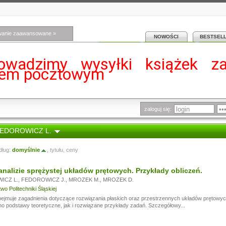
wanie zaawansowane »
NOWOŚCI
BESTSEL
owadzimy wysyłki książek z
iem pocztowym
zaloguj się:
 FEDOROWICZ L.
dług:
domyślnie
,
tytułu
,
ceny
nalizie sprężystej układów prętowych. Przykłady obliczeń.
ICZ L.
,
FEDOROWICZ J.
,
MROZEK M.
,
MROZEK D.
o Politechniki Śląskiej
ejmuje zagadnienia dotyczące rozwiązania płaskich oraz przestrzennych układów prętowy
no podstawy teoretyczne, jak i rozwiązane przykłady zadań. Szczegółowy...