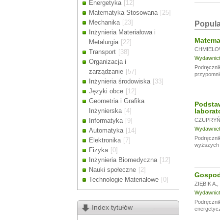
Energetyka
[12]
Drodzy Klienc
Matematyka Stosowana
[25]
Ze względu n
Mechanika
[23]
Popula
zamówienia m
Inżynieria Materiałowa i
Dziękujemy z
Matemat
Metalurgia
[22]
CHMIELO
Transport
[38]
Wydawnictw
Organizacja i
Podręcznik
zarządzanie
[57]
przypomni
Inżynieria środowiska
[33]
Języki obce
[12]
Geometria i Grafika
Podsta
Inżynierska
[4]
laborat
Informatyka
[9]
CZUPRYŃS
Wydawnictw
Automatyka
[14]
Podręcznik
Elektronika
[7]
wyższych u
Fizyka
[0]
Inżynieria Biomedyczna
[12]
Nauki społeczne
[2]
Gospoda
Technologie Materiałowe
[0]
ZIĘBIK A.
,
Wydawnictw
Podręczni
Index tytułów
energetycz