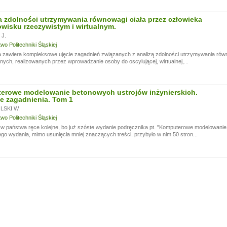
 zdolności utrzymywania równowagi ciała przez człowieka
wisku rzeczywistym i wirtualnym.
J.
o Politechniki Śląskiej
 zawiera kompleksowe ujęcie zagadnień związanych z analizą zdolności utrzymywania rów
ych, realizowanych przez wprowadzanie osoby do oscylującej, wirtualnej,...
erowe modelowanie betonowych ustrojów inżynierskich.
e zagadnienia. Tom 1
SKI W.
o Politechniki Śląskiej
 państwa ręce kolejne, bo już szóste wydanie podręcznika pt. "Komputerowe modelowanie 
go wydania, mimo usunięcia mniej znaczących treści, przybyło w nim 50 stron...