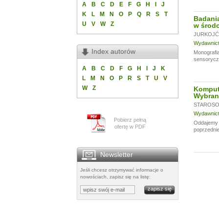
A
B
C
D
E
F
G
H
I
J
K
L
M
N
O
P
Q
R
S
T
Badania
U
V
W
Z
w środo
JURKOJĆ 
Wydawnictw
Index autorów
Monografia
sensoryczn
A
B
C
D
F
G
H
I
J
K
L
M
N
O
P
R
S
T
U
V
W
Z
Komput
Wybran
STAROSOL
Wydawnictw
Pobierz pełną
Oddajemy w
ofertę w PDF
poprzednie
Newsletter
Jeśli chcesz otrzymywać informacje o
nowościach, zapisz się na listę: