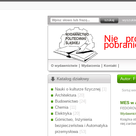
wyszuki
Nie pr
pobran
O wydawnictwie
Wydarzenia
Kontakt
Katalog działowy
Autor:
Nauki o kulturze fizycznej
[1]
Sortuj we
Architektura
[20]
Budownictwo
[24]
MES w a
Chemia
[11]
FEDOROW
Elektryka
[20]
Wydawnictw
Górnictwo, Inżynieria
Książka ob
niej zarów
bezpieczeństwa i Automatyka
przemysłowa
[53]