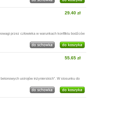
29.40 zł
nowagi przez człowieka w warunkach konfliktu bodźców
55.65 zł
betonowych ustrojów inżynierskich”. W stosunku do