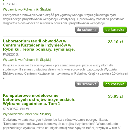
LIPSKA B.
Wydawnictwo Politechniki Śląskiej
Podręcznik stanowi pierwszą część przygotowywanego, trzyczęściowego cyklu
dotyczącego projektowania wentylacji i klimatyzacji. Opracowany został na podstawie
długoletnich doświadczeń autorki w nauczaniu projektowania wentylacji i...
Laboratorium teorii obwodów w
23.10 zł
Centrum Kształcenia Inżynierów w
Rybniku. Teoria pomiary, symulacje.
PASZEK S.
Wydawnictwo Politechniki Śląskiej
Książka – obecnie trzecie wydanie - przeznaczona jest przede wszystkim dla
studentów III semestru studiów dziennych, wieczorowych i zaocznych Wydziału
Elektrycznego Centrum Kształcenia Inżynierów w Rybniku. Książka zawiera 10 ćwiczeń
z...
Komputerowe modelowanie
55.65 zł
betonowych ustrojów inżynierskich.
Wybrane zagadnienia. Tom 1
STAROSOLSKI W.
Wydawnictwo Politechniki Śląskiej
Oddajemy w państwa ręce kolejne, bo już szóste wydanie podręcznika pt.
"Komputerowe modelowanie betonowych ustrojów inżynierskich”. W stosunku do
poprzedniego wydania, mimo usunięcia mniej znaczących treści, przybyło w nim 50