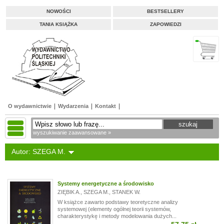
NOWOŚCI
BESTSELLERY
TANIA KSIĄŻKA
ZAPOWIEDZI
O wydawnictwie
Wydarzenia
Kontakt
wyszukiwanie zaawansowane »
Autor: SZEGA M.
Systemy energetyczne a środowisko
ZIĘBIK A.
,
SZEGA M.
,
STANEK W.
W książce zawarto podstawy teoretyczne analizy
systemowej (elementy ogólnej teorii systemów,
charakterystykę i metody modelowania dużych...