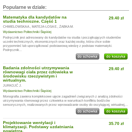
Popularne w dziale:
Matematyka dla kandydatów na
29.40 zł
studia techniczne. Część 1
CHMIELOWSKA A.
,
MATEJA-LOSA E.
,
ŻABKA M.
Wydawnictwo Politechniki Śląskiej
Podręcznik jest adresowany do kandydatów na studia i początkujących studentów
uczelni technicznych, ekonomicznych oraz każdej osoby, która chce sobie
przypomnieć lub uporządkować podstawową wiedzę z podstaw matematyki.
Podręcznik...
Badania zdolności utrzymywania
29.40 zł
równowagi ciała przez człowieka w
środowisku rzeczywistym i
wirtualnym.
JURKOJĆ J.
Wydawnictwo Politechniki Śląskiej
Monografia zawiera kompleksowe ujęcie zagadnień związanych z analizą zdolności
utrzymywania równowagi przez człowieka w warunkach konfliktu bodźców
sensorycznych, realizowanych przez wprowadzanie osoby do oscylującej, wirtualnej,...
Projektowanie wentylacji i
35.70 zł
klimatyzacji. Podstawy uzdatniania
powietrza.