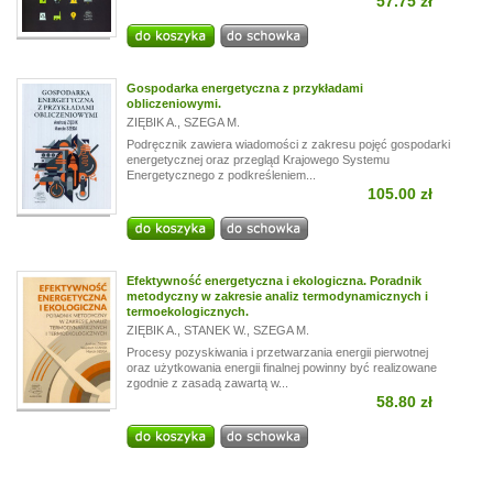
57.75 zł
Gospodarka energetyczna z przykładami
obliczeniowymi.
ZIĘBIK A.
,
SZEGA M.
Podręcznik zawiera wiadomości z zakresu pojęć gospodarki
energetycznej oraz przegląd Krajowego Systemu
Energetycznego z podkreśleniem...
105.00 zł
Efektywność energetyczna i ekologiczna. Poradnik
metodyczny w zakresie analiz termodynamicznych i
termoekologicznych.
ZIĘBIK A.
,
STANEK W.
,
SZEGA M.
Procesy pozyskiwania i przetwarzania energii pierwotnej
oraz użytkowania energii finalnej powinny być realizowane
zgodnie z zasadą zawartą w...
58.80 zł