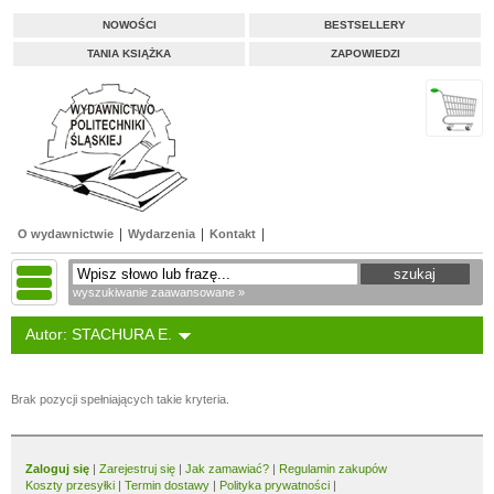
NOWOŚCI
BESTSELLERY
TANIA KSIĄŻKA
ZAPOWIEDZI
O wydawnictwie
Wydarzenia
Kontakt
wyszukiwanie zaawansowane »
Autor: STACHURA E.
Brak pozycji spełniających takie kryteria.
Zaloguj się
|
Zarejestruj się
|
Jak zamawiać?
|
Regulamin zakupów
Koszty przesyłki
|
Termin dostawy
|
Polityka prywatności
|