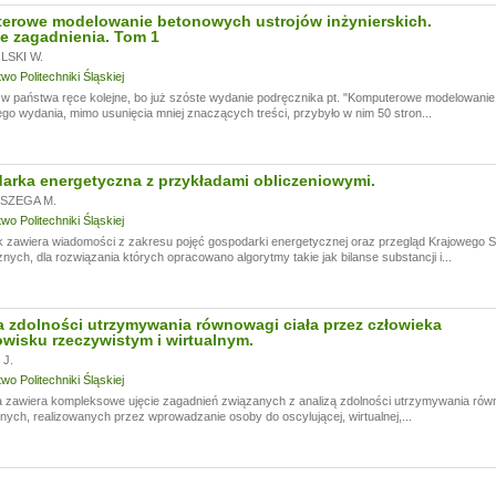
erowe modelowanie betonowych ustrojów inżynierskich.
e zagadnienia. Tom 1
SKI W.
o Politechniki Śląskiej
 państwa ręce kolejne, bo już szóste wydanie podręcznika pt. "Komputerowe modelowanie 
go wydania, mimo usunięcia mniej znaczących treści, przybyło w nim 50 stron...
rka energetyczna z przykładami obliczeniowymi.
SZEGA M.
o Politechniki Śląskiej
k zawiera wiadomości z zakresu pojęć gospodarki energetycznej oraz przegląd Krajowego
nych, dla rozwiązania których opracowano algorytmy takie jak bilanse substancji i...
 zdolności utrzymywania równowagi ciała przez człowieka
wisku rzeczywistym i wirtualnym.
J.
o Politechniki Śląskiej
 zawiera kompleksowe ujęcie zagadnień związanych z analizą zdolności utrzymywania rów
ych, realizowanych przez wprowadzanie osoby do oscylującej, wirtualnej,...