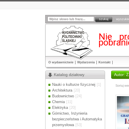
wyszuki
Nie pr
pobran
O wydawnictwie
Wydarzenia
Kontakt
Katalog działowy
Autor: 
Nauki o kulturze fizycznej
[1]
Sortuj we
Architektura
[20]
Budownictwo
[24]
Chemia
[11]
Elektryka
[20]
Górnictwo, Inżynieria
bezpieczeństwa i Automatyka
przemysłowa
[53]