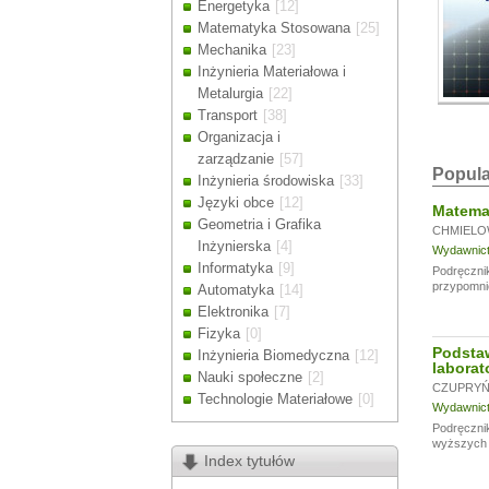
Energetyka
[12]
Drodzy Klienc
Matematyka Stosowana
[25]
Ze względu n
Mechanika
[23]
zamówienia m
Inżynieria Materiałowa i
Dziękujemy z
Metalurgia
[22]
Transport
[38]
Organizacja i
zarządzanie
[57]
Popula
Inżynieria środowiska
[33]
Języki obce
[12]
Matemat
Geometria i Grafika
CHMIELO
Inżynierska
[4]
Wydawnictw
Informatyka
[9]
Podręcznik
przypomni
Automatyka
[14]
Elektronika
[7]
Fizyka
[0]
Podsta
Inżynieria Biomedyczna
[12]
laborat
Nauki społeczne
[2]
CZUPRYŃS
Technologie Materiałowe
[0]
Wydawnictw
Podręcznik
wyższych u
Index tytułów