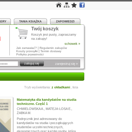
LERY
TANIA KSIĄŻKA
ZAPOWIEDZI
Twój koszyk
a
Koszyk jest pusty, zapraszamy
na zakupy!
schowek »
|
Jak zamawiać?
Regulamin zakupów
|
Koszty przesyłki
Termin dostawy
Polityka prywatności
zarejestruj się »
Tryb wyświetlania:
z okładkami
,
lista
Matematyka dla kandydatów na studia
techniczne. Część 1
CHMIELOWSKA A.
,
MATEJA-LOSA E.
,
ŻABKA M.
Podręcznik jest adresowany do
kandydatów na studia i początkujących
studentów uczelni technicznych,
ekonomicznych oraz każdej osoby, która...