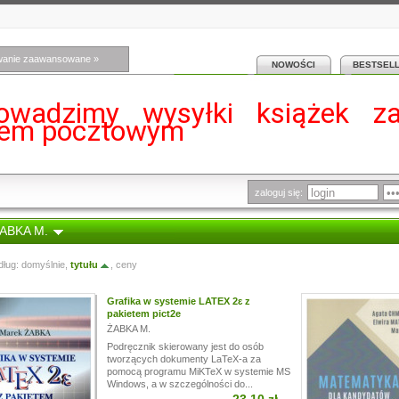
wanie zaawansowane »
NOWOŚCI
BESTSEL
owadzimy wysyłki książek z
iem pocztowym
zaloguj się:
ŻABKA M.
dług:
domyślnie
,
tytułu
,
ceny
Grafika w systemie LATEX 2ɛ z
pakietem pict2e
ŻABKA M.
Podręcznik skierowany jest do osób
tworzących dokumenty LaTeX-a za
pomocą programu MiKTeX w systemie MS
Windows, a w szczególności do...