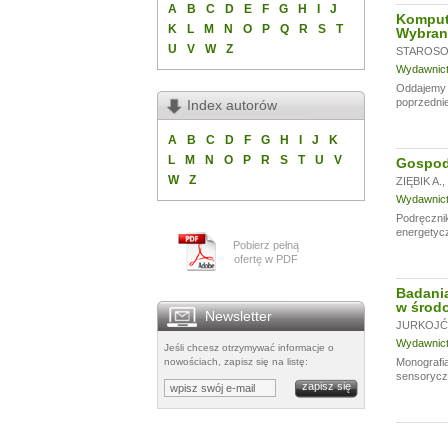
A
B
C
D
E
F
G
H
I
J
Komput
K
L
M
N
O
P
Q
R
S
T
Wybran
U
V
W
Z
STAROSOL
Wydawnictw
Oddajemy w
poprzednie
Index autorów
A
B
C
D
F
G
H
I
J
K
L
M
N
O
P
R
S
T
U
V
Gospoda
W
Z
ZIĘBIK A.
,
Wydawnictw
Podręczni
energetycz
Pobierz pełną
ofertę w PDF
Badania
w środo
Newsletter
JURKOJĆ 
Wydawnictw
Jeśli chcesz otrzymywać informacje o
nowościach, zapisz się na listę:
Monografia
sensoryczn