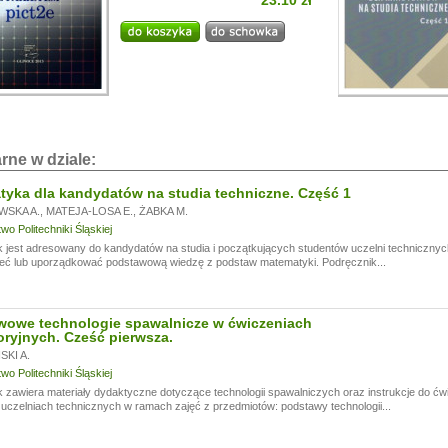
23.10 zł
i!
a przerwę wakacyjną, w dniach od
13.07.
do
24.07,
ogą być realizowane z opóźnieniem.
a wyrozumiałość.
rne w dziale:
yka dla kandydatów na studia techniczne. Część 1
WSKA A.
,
MATEJA-LOSA E.
,
ŻABKA M.
o Politechniki Śląskiej
 jest adresowany do kandydatów na studia i początkujących studentów uczelni technicznyc
eć lub uporządkować podstawową wiedzę z podstaw matematyki. Podręcznik...
wowe technologie spawalnicze w ćwiczeniach
oryjnych. Cześć pierwsza.
KI A.
o Politechniki Śląskiej
 zawiera materiały dydaktyczne dotyczące technologii spawalniczych oraz instrukcje do ć
czelniach technicznych w ramach zajęć z przedmiotów: podstawy technologii...