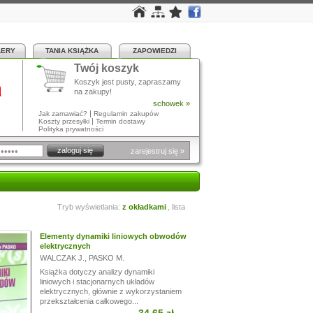
LERY
TANIA KSIĄŻKA
ZAPOWIEDZI
Twój koszyk
a
Koszyk jest pusty, zapraszamy
na zakupy!
schowek »
|
Jak zamawiać?
Regulamin zakupów
|
Koszty przesyłki
Termin dostawy
Polityka prywatności
zarejestruj się »
Tryb wyświetlania:
z okładkami
,
lista
Elementy dynamiki liniowych obwodów
elektrycznych
WALCZAK J.
,
PASKO M.
Książka dotyczy analizy dynamiki
liniowych i stacjonarnych układów
elektrycznych, głównie z wykorzystaniem
przekształcenia całkowego...