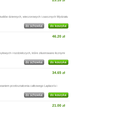
23.10 zł
 studiów dziennych, wieczorowych i zaocznych Wydziału
46.20 zł
łowych i rozdzielczych, które zilustrowano licznymi
34.65 zł
staniem przekształcenia całkowego Laplace’a i
21.00 zł