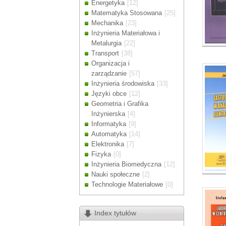
Energetyka
[12]
Drodzy Klienc
Matematyka Stosowana
[25]
Ze względu n
Mechanika
[23]
zamówienia m
Inżynieria Materiałowa i
Dziękujemy z
Metalurgia
[22]
Transport
[38]
Organizacja i
zarządzanie
[57]
Inżynieria środowiska
[33]
Języki obce
[12]
Geometria i Grafika
Inżynierska
[4]
Informatyka
[9]
Automatyka
[14]
Elektronika
[7]
Fizyka
[0]
Inżynieria Biomedyczna
[12]
Nauki społeczne
[2]
Technologie Materiałowe
[0]
Index tytułów