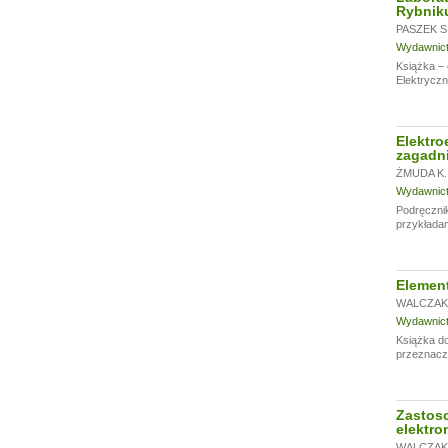
Rybniku
PASZEK S
Wydawnictw
Książka – 
Elektryczn
Elektro
zagadni
ŻMUDA K.
Wydawnictw
Podręcznik
przykładam
Elemen
WALCZAK 
Wydawnictw
Książka do
przeznaczo
Zastoso
elektro
WALCZAK 