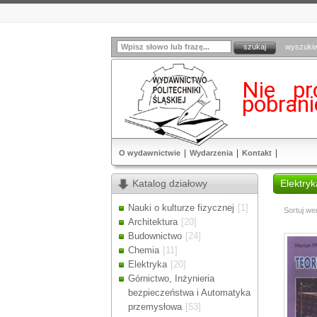
wyszuki
Nie pr
pobran
O wydawnictwie
Wydarzenia
Kontakt
Katalog działowy
Elektryk
Nauki o kulturze fizycznej
[1]
Sortuj we
Architektura
[20]
Budownictwo
[24]
Chemia
[11]
Elektryka
[20]
Górnictwo, Inżynieria
bezpieczeństwa i Automatyka
przemysłowa
[53]