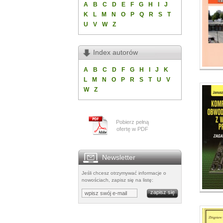
A
B
C
D
E
F
G
H
I
J
K
L
M
N
O
P
Q
R
S
T
U
V
W
Z
Index autorów
A
B
C
D
F
G
H
I
J
K
L
M
N
O
P
R
S
T
U
V
W
Z
Pobierz pełną
ofertę w PDF
Newsletter
Jeśli chcesz otrzymywać informacje o
nowościach, zapisz się na listę: