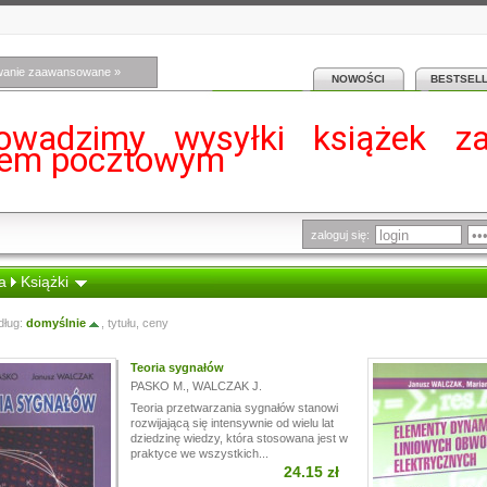
wanie zaawansowane »
NOWOŚCI
BESTSEL
owadzimy wysyłki książek z
iem pocztowym
zaloguj się:
a
Książki
dług:
domyślnie
,
tytułu
,
ceny
Teoria sygnałów
PASKO M.
,
WALCZAK J.
Teoria przetwarzania sygnałów stanowi
rozwijającą się intensywnie od wielu lat
dziedzinę wiedzy, która stosowana jest w
praktyce we wszystkich...
24.15 zł