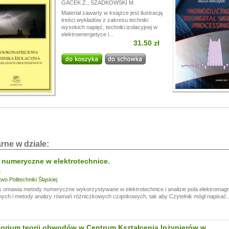
GACEK Z.
,
SZADKOWSKI M.
Materiał zawarty w książce jest ilustracją
treści wykładów z zakresu techniki
wysokich napięć, techniki izolacyjnej w
elektroenergetyce i...
31.50 zł
rne w dziale:
numeryczne w elektrotechnice.
.
o Politechniki Śląskiej
k omawia metody numeryczne wykorzystywane w elektrotechnice i analizie pola elektromag
ch i metody analizy równań różniczkowych cząstkowych, tak aby Czytelnik mógł napisać..
orium teorii obwodów w Centrum Kształcenia Inżynierów w