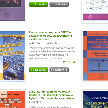
i!
a przerwę wakacyjną, w dniach od
13.07.
do
24.07,
ogą być realizowane z opóźnieniem.
a wyrozumiałość.
Zastosowanie programu SPICE w
analizie obwodów elektrycznych i
elektronicznych
WALCZAK J.
,
PASKO M.
W książce omówiono zaawansowane
metody analizy i modelowania obwodów
elektrycznych i elektronicznych z
wykorzystaniem symulatora...
21.00 zł
Laboratorium teorii obwodów w
Centrum Kształcenia Inżynierów w
Rybniku. Teoria pomiary, symulacje.
PASZEK S.
Książka – obecnie trzecie wydanie -