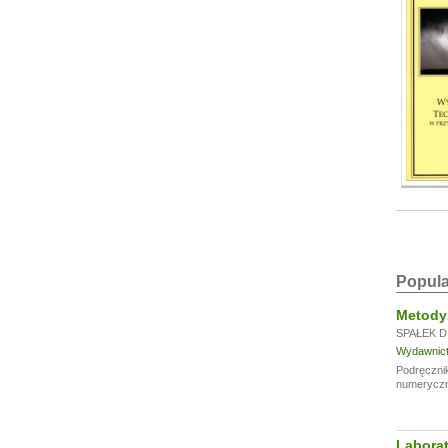
Popula
Metody 
SPAŁEK D
Wydawnictw
Podręczni
numeryczny
Laborat