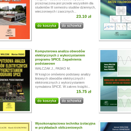
przeznaczona jest przede wszystkim dla
studentów III semestru studiów dziennych,
wieczorowych i zaocznych...
23.10 zł
Komputerowa analiza obwodów
elektrycznych z wykorzystaniem
programu SPICE. Zagadnienia
podstawowe
WALCZAK J.
,
PASKO M.
W książce omówiono podstawy analizy
liniowych obwodów elektrycznych i
elektronicznych z wykorzystaniem
symulatora SPICE. W zakres książki...
15.75 zł
Wysokonapięciowa technika izolacyjna
w przykładach obliczeniowych