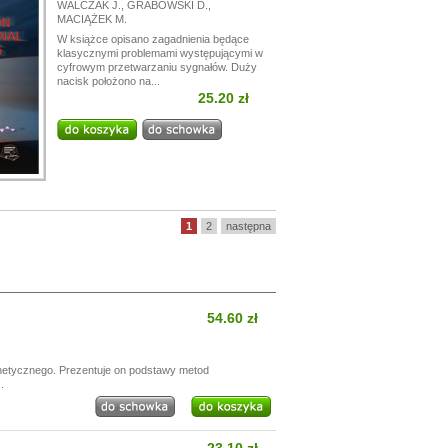
WALCZAK J.
,
GRABOWSKI D.
,
MACIĄŻEK M.
W książce opisano zagadnienia będące
klasycznymi problemami występującymi w
cyfrowym przetwarzaniu sygnałów. Duży
nacisk położono na...
25.20 zł
1
2
następna
54.60 zł
netycznego. Prezentuje on podstawy metod
.