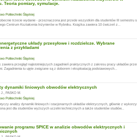
. Teoria pomiary, symulacje.
.
o Politechniki Śląskiej
obecnie trzecie wydanie - przeznaczona jest przede wszystkim dla studentów III semestru
ego Centrum Kształcenia Inżynierów w Rybniku. Książka zawiera 10 ćwiczeń z...
energetyczne układy przesyłowe i rozdzielcze. Wybrane
enia z przykładami
o Politechniki Śląskiej
 zawiera przegląd najistotniejszych zagadnień praktycznych z zakresu pracy układów przesy
i. Zagadnienia tu ujęte związane są z doborem i eksploatacją podstawowych...
ty dynamiki liniowych obwodów elektrycznych
J.
,
PASKO M.
o Politechniki Śląskiej
tyczy analizy dynamiki liniowych i stacjonarnych układów elektrycznych, głównie z wykorzy
na jest dla studentów wyższych uczelni technicznych a także studentów studiów...
wanie programu SPICE w analizie obwodów elektrycznych i
nicznych
J.
,
PASKO M.