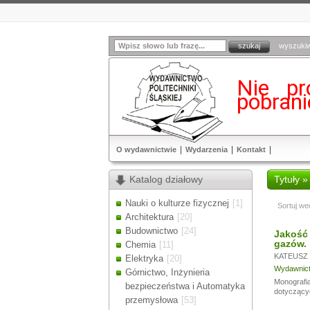
wyszuki
Nie pr
pobran
O wydawnictwie
Wydarzenia
Kontakt
Katalog działowy
Tytuły »
Nauki o kulturze fizycznej
[1]
Sortuj we
Architektura
[20]
Budownictwo
[24]
Jakość 
gazów.
Chemia
[11]
KATEUSZ 
Elektryka
[20]
Wydawnictw
Górnictwo, Inżynieria
Monografia
bezpieczeństwa i Automatyka
dotyczącyc
przemysłowa
[53]