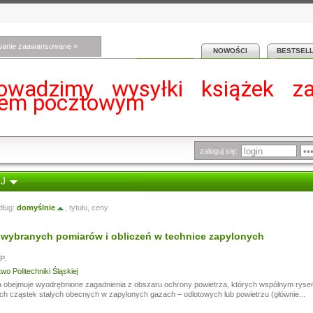
wanie zaawansowane »
NOWOŚCI
BESTSEL
owadzimy wysyłki książek z
iem pocztowym
zaloguj się:
 J
dług:
domyślnie
,
tytułu
,
ceny
wybranych pomiarów i obliczeń w technice zapylonych
P.
o Politechniki Śląskiej
 obejmuje wyodrębnione zagadnienia z obszaru ochrony powietrza, których wspólnym rysem 
h cząstek stałych obecnych w zapylonych gazach – odlotowych lub powietrzu (głównie...