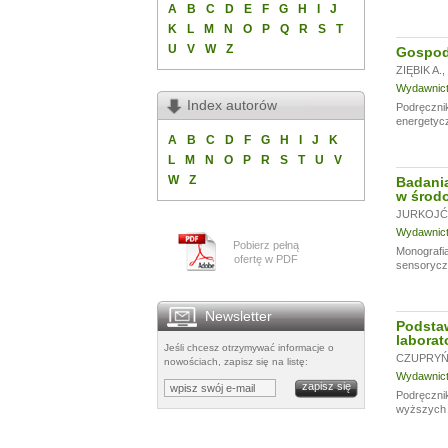
A
B
C
D
E
F
G
H
I
J
K
L
M
N
O
P
Q
R
S
T
U
V
W
Z
Gospoda
ZIĘBIK A.
,
Wydawnictw
Index autorów
Podręczni
energetycz
A
B
C
D
F
G
H
I
J
K
L
M
N
O
P
R
S
T
U
V
W
Z
Badania
w środo
JURKOJĆ 
Wydawnictw
Pobierz pełną
Monografia
ofertę w PDF
sensoryczn
Newsletter
Podsta
laborat
Jeśli chcesz otrzymywać informacje o
CZUPRYŃS
nowościach, zapisz się na listę:
Wydawnictw
Podręcznik
wyższych u