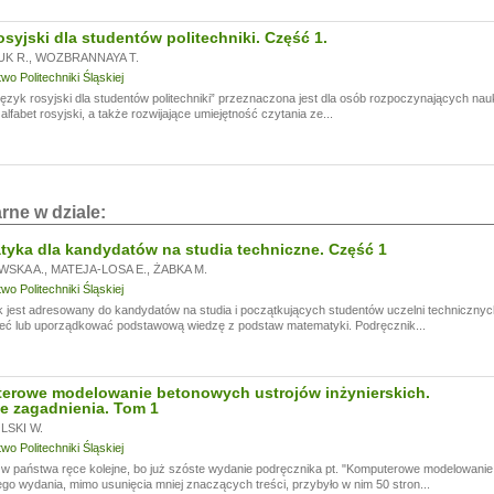
i!
osyjski dla studentów politechniki. Część 1.
a przerwę wakacyjną, w dniach od
13.07.
do
24.07,
ogą być realizowane z opóźnieniem.
K R.
,
WOZBRANNAYA T.
a wyrozumiałość.
o Politechniki Śląskiej
ęzyk rosyjski dla studentów politechniki” przeznaczona jest dla osób rozpoczynających na
lfabet rosyjski, a także rozwijające umiejętność czytania ze...
rne w dziale:
yka dla kandydatów na studia techniczne. Część 1
WSKA A.
,
MATEJA-LOSA E.
,
ŻABKA M.
o Politechniki Śląskiej
 jest adresowany do kandydatów na studia i początkujących studentów uczelni technicznyc
eć lub uporządkować podstawową wiedzę z podstaw matematyki. Podręcznik...
erowe modelowanie betonowych ustrojów inżynierskich.
e zagadnienia. Tom 1
SKI W.
o Politechniki Śląskiej
 państwa ręce kolejne, bo już szóste wydanie podręcznika pt. "Komputerowe modelowanie 
go wydania, mimo usunięcia mniej znaczących treści, przybyło w nim 50 stron...