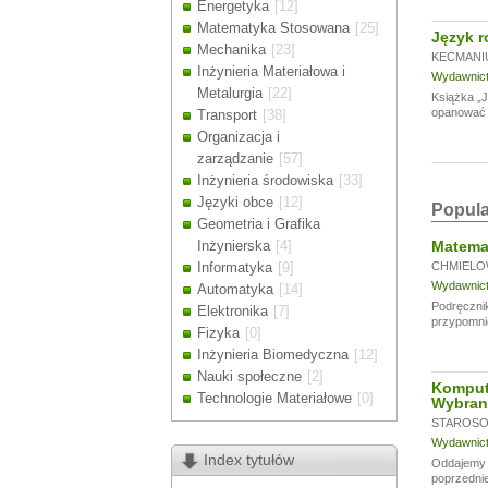
Energetyka
[12]
Drodzy Klienc
Matematyka Stosowana
[25]
Język r
Ze względu n
Mechanika
[23]
zamówienia m
KECMANIU
Inżynieria Materiałowa i
Dziękujemy z
Wydawnictw
Metalurgia
[22]
Książka „J
opanować a
Transport
[38]
Organizacja i
zarządzanie
[57]
Inżynieria środowiska
[33]
Języki obce
[12]
Popula
Geometria i Grafika
Inżynierska
[4]
Matemat
Informatyka
[9]
CHMIELO
Wydawnictw
Automatyka
[14]
Podręcznik
Elektronika
[7]
przypomni
Fizyka
[0]
Inżynieria Biomedyczna
[12]
Nauki społeczne
[2]
Komput
Technologie Materiałowe
[0]
Wybran
STAROSOL
Wydawnictw
Index tytułów
Oddajemy w
poprzednie