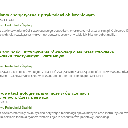
rka energetyczna z przykładami obliczeniowymi.
SZEGA M.
o Politechniki Śląskiej
k zawiera wiadomości z zakresu pojęć gospodarki energetycznej oraz przegląd Krajowego
nych, dla rozwiązania których opracowano algorytmy takie jak bilanse substancji i...
 zdolności utrzymywania równowagi ciała przez człowieka
wisku rzeczywistym i wirtualnym.
J.
o Politechniki Śląskiej
 zawiera kompleksowe ujęcie zagadnień związanych z analizą zdolności utrzymywania rów
ych, realizowanych przez wprowadzanie osoby do oscylującej, wirtualnej,...
wowe technologie spawalnicze w ćwiczeniach
oryjnych. Cześć pierwsza.
KI A.
o Politechniki Śląskiej
 zawiera materiały dydaktyczne dotyczące technologii spawalniczych oraz instrukcje do ć
czelniach technicznych w ramach zajęć z przedmiotów: podstawy technologii...