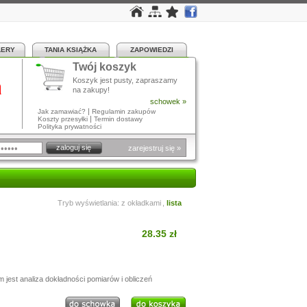
LERY
TANIA KSIĄŻKA
ZAPOWIEDZI
Twój koszyk
a
Koszyk jest pusty, zapraszamy
na zakupy!
schowek »
|
Jak zamawiać?
Regulamin zakupów
|
Koszty przesyłki
Termin dostawy
Polityka prywatności
zarejestruj się »
Tryb wyświetlania:
z okładkami
,
lista
28.35 zł
jest analiza dokładności pomiarów i obliczeń