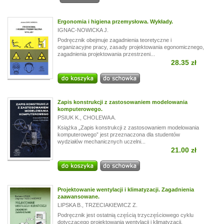
Ergonomia i higiena przemysłowa. Wykłady.
IGNAC-NOWICKA J.
Podręcznik obejmuje zagadnienia teoretyczne i
organizacyjne pracy, zasady projektowania egonomicznego,
zagadnienia projektowania przestrzeni...
28.35 zł
Zapis konstrukcji z zastosowaniem modelowania
komputerowego.
PSIUK K.
,
CHOLEWA A.
Książka „Zapis konstrukcji z zastosowaniem modelowania
komputerowego” jest przeznaczona dla studentów
wydziałów mechanicznych uczelni...
21.00 zł
Projektowanie wentylacji i klimatyzacji. Zagadnienia
zaawansowane.
LIPSKA B.
,
TRZECIAKIEWICZ Z.
Podręcznik jest ostatnią częścią trzyczęściowego cyklu
dotyczącego projektowania wentylacji i klimatyzacji.