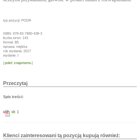
typ pozycji: PODR
ISBN: 978-83-7880-438-3
liczba stron: 143
format: B5
oprawa: miękka
rok wydania: 2017
wydanie: I
[
poleć znajomemu
]
Przeczytaj
Spis treści:
str. 1
Klienci zainteresowani tą pozycją kupują również: