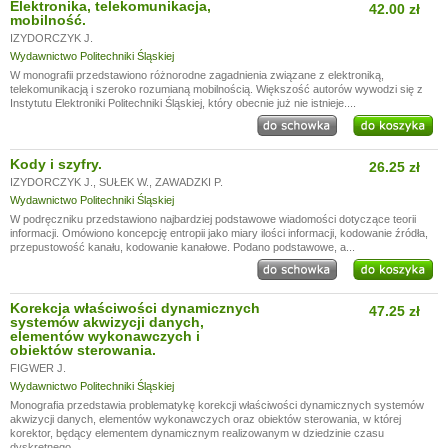
Elektronika, telekomunikacja,
42.00 zł
mobilność.
IZYDORCZYK J.
Wydawnictwo Politechniki Śląskiej
W monografii przedstawiono różnorodne zagadnienia związane z elektroniką,
telekomunikacją i szeroko rozumianą mobilnością. Większość autorów wywodzi się z
Instytutu Elektroniki Politechniki Śląskiej, który obecnie już nie istnieje....
Kody i szyfry.
26.25 zł
IZYDORCZYK J.
,
SUŁEK W.
,
ZAWADZKI P.
Wydawnictwo Politechniki Śląskiej
W podręczniku przedstawiono najbardziej podstawowe wiadomości dotyczące teorii
informacji. Omówiono koncepcję entropii jako miary ilości informacji, kodowanie źródła,
przepustowość kanału, kodowanie kanałowe. Podano podstawowe, a...
Korekcja właściwości dynamicznych
47.25 zł
systemów akwizycji danych,
elementów wykonawczych i
obiektów sterowania.
FIGWER J.
Wydawnictwo Politechniki Śląskiej
Monografia przedstawia problematykę korekcji właściwości dynamicznych systemów
akwizycji danych, elementów wykonawczych oraz obiektów sterowania, w której
korektor, będący elementem dynamicznym realizowanym w dziedzinie czasu
dyskretnego,...