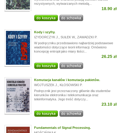
rezystywnych, wytwarzanych metodą...
18.90 zł
Kody i szyfry.
IZYDORCZYK J.
,
SUŁEK W.
,
ZAWADZKI P.
W podręczniku przedstawiono najbardziej podstawowe
wiadomości dotyczące teorii informacji. Omówiono
koncepcję entropii jako miary ilości...
26.25 zł
Komutacja kanałów i komutacja pakietów.
WOJTUSZEK J.
,
KŁOSOWSKI P.
Podręcznik jest przeznaczony głównie dla studentów
kierunków elektronika i telekomunikacja oraz
teleinformatyka. Jego treść dotyczy...
23.10 zł
Fundamentals of Signal Processing.
MOŚCIŃSKA K.