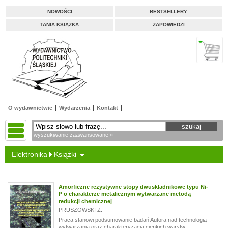
NOWOŚCI
BESTSELLERY
TANIA KSIĄŻKA
ZAPOWIEDZI
O wydawnictwie
Wydarzenia
Kontakt
wyszukiwanie zaawansowane »
Elektronika
Książki
Amorficzne rezystywne stopy dwuskładnikowe typu Ni-
P o charakterze metalicznym wytwarzane metodą
redukcji chemicznej
PRUSZOWSKI Z.
Praca stanowi podsumowanie badań Autora nad technologią
wytwarzania oraz charakteryzacją cienkich warstw