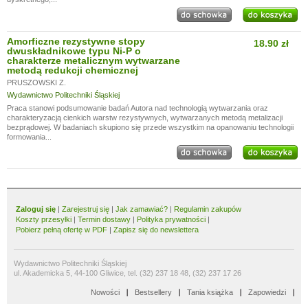
Amorficzne rezystywne stopy
18.90 zł
dwuskładnikowe typu Ni-P o
charakterze metalicznym wytwarzane
metodą redukcji chemicznej
PRUSZOWSKI Z.
Wydawnictwo Politechniki Śląskiej
Praca stanowi podsumowanie badań Autora nad technologią wytwarzania oraz
charakteryzacją cienkich warstw rezystywnych, wytwarzanych metodą metalizacji
bezprądowej. W badaniach skupiono się przede wszystkim na opanowaniu technologii
formowania...
Zaloguj się
|
Zarejestruj się
|
Jak zamawiać?
|
Regulamin zakupów
Koszty przesyłki
|
Termin dostawy
|
Polityka prywatności
|
Pobierz pełną ofertę w PDF
|
Zapisz się do newslettera
Wydawnictwo Politechniki Śląskiej
ul. Akademicka 5, 44-100 Gliwice, tel. (32) 237 18 48, (32) 237 17 26
Nowości
Bestsellery
Tania książka
Zapowiedzi