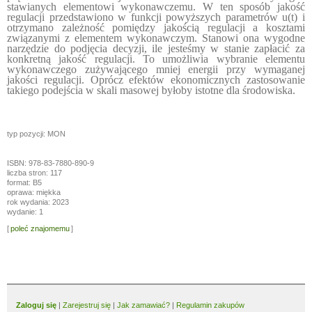
stawianych elementowi wykonawczemu. W ten sposób jakość
regulacji przedstawiono w funkcji powyższych parametrów u(t) i
otrzymano zależność pomiędzy jakością regulacji a kosztami
związanymi z elementem wykonawczym. Stanowi ona wygodne
narzędzie do podjęcia decyzji, ile jesteśmy w stanie zapłacić za
konkretną jakość regulacji. To umożliwia wybranie elementu
wykonawczego zużywającego mniej energii przy wymaganej
jakości regulacji. Oprócz efektów ekonomicznych zastosowanie
takiego podejścia w skali masowej byłoby istotne dla środowiska.
typ pozycji: MON
ISBN: 978-83-7880-890-9
liczba stron: 117
format: B5
oprawa: miękka
rok wydania: 2023
wydanie: 1
[
poleć znajomemu
]
Zaloguj się
|
Zarejestruj się
|
Jak zamawiać?
|
Regulamin zakupów