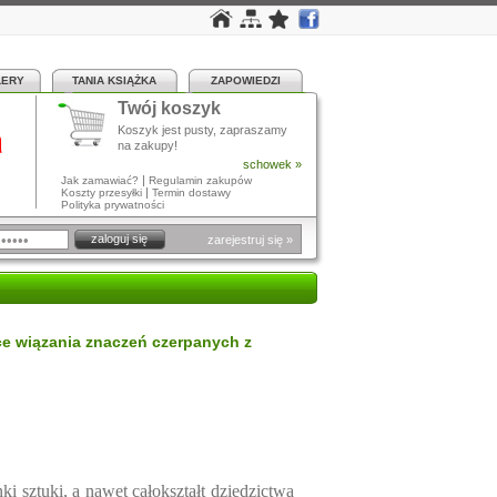
LERY
TANIA KSIĄŻKA
ZAPOWIEDZI
Twój koszyk
a
Koszyk jest pusty, zapraszamy
na zakupy!
schowek »
|
Jak zamawiać?
Regulamin zakupów
|
Koszty przesyłki
Termin dostawy
Polityka prywatności
zarejestruj się »
ce wiązania znaczeń czerpanych z
ki sztuki, a nawet całokształt dziedzictwa