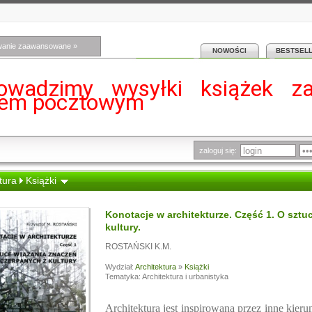
wanie zaawansowane »
NOWOŚCI
BESTSEL
owadzimy wysyłki książek z
iem pocztowym
zaloguj się:
tura
Książki
Konotacje w architekturze. Część 1. O sztu
kultury.
ROSTAŃSKI K.M.
Wydział:
Architektura
»
Książki
Tematyka: Architektura i urbanistyka
Architektura jest inspirowana przez inne kierun