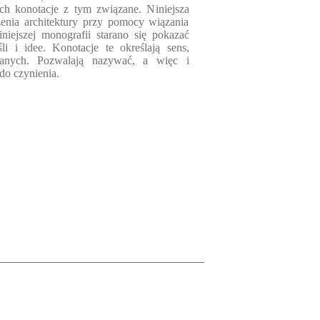
h konotacje z tym związane. Niniejsza
rzenia architektury przy pomocy wiązania
niejszej monografii starano się pokazać
li i idee. Konotacje te określają sens,
zanych. Pozwalają nazywać, a więc i
o czynienia.