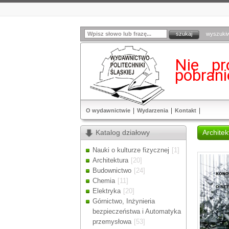
wyszuki
Nie pr
pobran
O wydawnictwie
Wydarzenia
Kontakt
Katalog działowy
Architek
Nauki o kulturze fizycznej
[1]
Architektura
[20]
Budownictwo
[24]
Chemia
[11]
Elektryka
[20]
Górnictwo, Inżynieria
bezpieczeństwa i Automatyka
przemysłowa
[53]