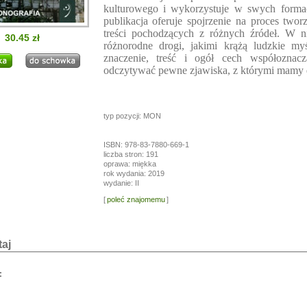
kulturowego i wykorzystuje w swych formac
i!
publikacja oferuje spojrzenie na proces two
a przerwę wakacyjną, w dniach od
13.07.
do
24.07,
treści pochodzących z różnych źródeł. W ni
ogą być realizowane z opóźnieniem.
30.45 zł
różnorodne drogi, jakimi krążą ludzkie myś
a wyrozumiałość.
znaczenie, treść i ogół cech współoznac
odczytywać pewne zjawiska, z którymi mamy d
typ pozycji: MON
ISBN: 978-83-7880-669-1
liczba stron: 191
oprawa: miękka
rok wydania: 2019
wydanie: II
[
poleć znajomemu
]
aj
: