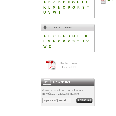
str. 1
A
B
C
D
E
F
G
H
I
J
K
L
M
N
O
P
Q
R
S
T
U
V
W
Z
Index autorów
A
B
C
D
F
G
H
I
J
K
L
M
N
O
P
R
S
T
U
V
W
Z
Pobierz pełną
ofertę w PDF
Newsletter
Jeśli chcesz otrzymywać informacje o
nowościach, zapisz się na listę: