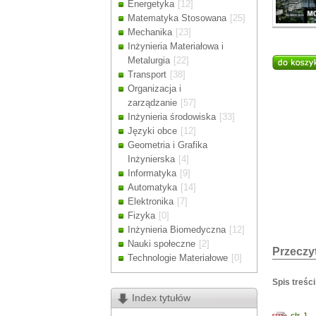
Energetyka
[12]
Drodzy Klienc
Matematyka Stosowana
[25]
Ze względu n
Mechanika
[23]
zamówienia m
Inżynieria Materiałowa i
Dziękujemy z
Metalurgia
[22]
Transport
[38]
Organizacja i
zarządzanie
[57]
Inżynieria środowiska
[33]
Języki obce
[12]
Geometria i Grafika
Inżynierska
[4]
Informatyka
[9]
Automatyka
[14]
Elektronika
[7]
Fizyka
[0]
Inżynieria Biomedyczna
[12]
Nauki społeczne
[2]
Przeczyt
Technologie Materiałowe
[0]
Spis treści
Index tytułów