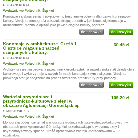
ROSTAŃSKI K.M.
Wydawnictwo Politechniki Śląskiej
Konotacje są skojarzeniami pojęciowymi, treściami wspólnymi dla różnych przejawów
kultury. Niniejsza monografia pokazuje drogę, sposób w jaki kreuje się konotacje w
architekturze. Można ją opisać jako pewien ciąg od kultury, poprzez...
Konotacje w architekturze. Część 1.
30.45 zł
O sztuce wiązania znaczeń
czerpanych z kultury.
ROSTAŃSKI K.M.
Wydawnictwo Politechniki Śląskiej
Architektura jest inspirowana przez inne kierunki sztuki, a nawet całokształt dziedzictwa
kulturowego i wykorzystuje w swych formach konotacje z tym związane. Niniejsza
publikacja oferuje spojrzenie na proces tworzenia architektury przy pomocy...
Wartości przyrodnicze i
109.20 zł
przyrodniczo-kulturowe zieleni w
obszarze Aglomeracji Górnośląskiej.
STANKIEWICZ B.
Wydawnictwo Politechniki Śląskiej
Monografia podejmuje temat wartości przyrodniczych i przyrodniczo-kulturowych w
obszarach gmin Aglomeracji Górnośląskiej, przedstawiając je w syntetyczny i
usystematyzowany sposób. Treść opracowania została uporządkowana w 17
rozdziałów,...