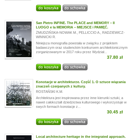
San Pietro INFINE. The PLACE and MEMORY – Il
LUOGO e la MEMORIA – MIEJSCE i PAMIĘĆ.
ŻMUDZIŃSKA-NOWAK M.
,
PELLICCIO A.
,
RADZIEWICZ-
WINNICKI R.
Niniejsza monografia powstała w związku z projektem
badawczym oraz studenckim konkursem architektonicznym
zorganizowanym w 2017 roku przez Wydział...
37.80 zł
Konotacje w architekturze. Część 1. O sztuce wiązania
znaczeń czerpanych z kultury.
ROSTAŃSKI K.M.
Architektura jest inspirowana przez inne kierunki sztuki, a
nawet całokształt dziedzictwa kulturowego i wykorzystuje w
swych formach konotacje z...
30.45 zł
Local architecture heritage in the integrated approach.