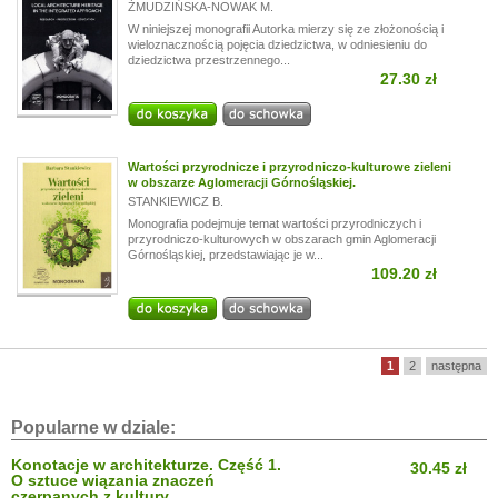
ŻMUDZIŃSKA-NOWAK M.
W niniejszej monografii Autorka mierzy się ze złożonością i
wieloznacznością pojęcia dziedzictwa, w odniesieniu do
dziedzictwa przestrzennego...
27.30 zł
Wartości przyrodnicze i przyrodniczo-kulturowe zieleni
w obszarze Aglomeracji Górnośląskiej.
STANKIEWICZ B.
Monografia podejmuje temat wartości przyrodniczych i
przyrodniczo-kulturowych w obszarach gmin Aglomeracji
Górnośląskiej, przedstawiając je w...
109.20 zł
1
2
następna
Popularne w dziale:
Konotacje w architekturze. Część 1.
30.45 zł
O sztuce wiązania znaczeń
czerpanych z kultury.