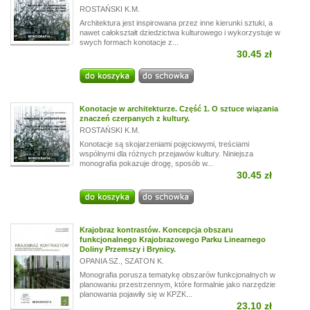
ROSTAŃSKI K.M.
Architektura jest inspirowana przez inne kierunki sztuki, a
nawet całokształt dziedzictwa kulturowego i wykorzystuje w
swych formach konotacje z...
30.45 zł
Konotacje w architekturze. Część 1. O sztuce wiązania
znaczeń czerpanych z kultury.
ROSTAŃSKI K.M.
Konotacje są skojarzeniami pojęciowymi, treściami
wspólnymi dla różnych przejawów kultury. Niniejsza
monografia pokazuje drogę, sposób w...
30.45 zł
Krajobraz kontrastów. Koncepcja obszaru
funkcjonalnego Krajobrazowego Parku Linearnego
Doliny Przemszy i Brynicy.
OPANIA SZ.
,
SZATON K.
Monografia porusza tematykę obszarów funkcjonalnych w
planowaniu przestrzennym, które formalnie jako narzędzie
planowania pojawiły się w KPZK...
23.10 zł