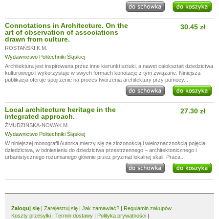
Connotations in Architecture. On the
30.45 zł
art of observation of associations
drawn from culture.
ROSTAŃSKI K.M.
Wydawnictwo Politechniki Śląskiej
Architektura jest inspirowana przez inne kierunki sztuki, a nawet całokształt dziedzictwa
kulturowego i wykorzystuje w swych formach konotacje z tym związane. Niniejsza
publikacja oferuje spojrzenie na proces tworzenia architektury przy pomocy...
Local architecture heritage in the
27.30 zł
integrated approach.
ŻMUDZIŃSKA-NOWAK M.
Wydawnictwo Politechniki Śląskiej
W niniejszej monografii Autorka mierzy się ze złożonością i wieloznacznością pojęcia
dziedzictwa, w odniesieniu do dziedzictwa przestrzennego – architektonicznego i
urbanistycznego rozumianego głównie przez pryzmat lokalnej skali. Praca...
Zaloguj się
|
Zarejestruj się
|
Jak zamawiać?
|
Regulamin zakupów
Koszty przesyłki
|
Termin dostawy
|
Polityka prywatności
|