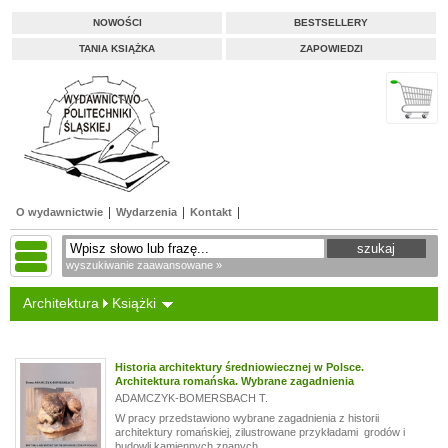
NOWOŚCI
BESTSELLERY
TANIA KSIĄŻKA
ZAPOWIEDZI
O wydawnictwie
Wydarzenia
Kontakt
wyszukiwanie zaawansowane »
Architektura
Książki
Historia architektury średniowiecznej w Polsce.
Architektura romańska. Wybrane zagadnienia
ADAMCZYK-BOMERSBACH T.
W pracy przedstawiono wybrane zagadnienia z historii
architektury romańskiej, zilustrowane przykładami grodów i
budowli kamiennych znanych...