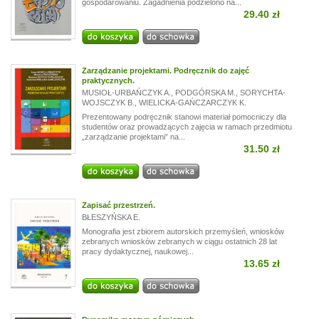
gospodarowaniu. Zagadnienia podzielono na...
29.40 zł
Zarządzanie projektami. Podręcznik do zajęć
praktycznych.
MUSIOŁ-URBAŃCZYK A.
,
PODGÓRSKA M.
,
SORYCHTA-
WOJSCZYK B.
,
WIELICKA-GAŃCZARCZYK K.
Prezentowany podręcznik stanowi materiał pomocniczy dla
studentów oraz prowadzących zajęcia w ramach przedmiotu
„zarządzanie projektami” na...
31.50 zł
Zapisać przestrzeń.
BŁESZYŃSKA E.
Monografia jest zbiorem autorskich przemyśleń, wniosków
zebranych wniosków zebranych w ciągu ostatnich 28 lat
pracy dydaktycznej, naukowej...
13.65 zł