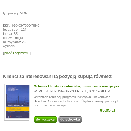
typ pozycji: MON
ISBN: 978-83-7880-789-6
liczba stron: 124
format: B5
oprawa: miękka
rok wydania: 2021
wydanie: I
[
poleć znajomemu
]
Klienci zainteresowani tą pozycją kupują również:
Ochrona klimatu i środowiska, nowoczesna energetyka.
WERLE S.
,
FERDYN-GRYGIEREK J.
,
SZCZYGIEŁ M.
W ramach realizacji programu Inicjatywa Doskonałości –
Uczelnia Badawcza, Politechnika Śląska kumuluje potencjał
oraz znacząco rozwija...
85.05 zł