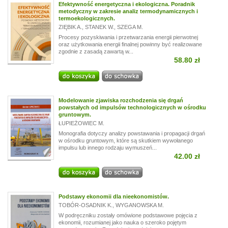
Efektywność energetyczna i ekologiczna. Poradnik
metodyczny w zakresie analiz termodynamicznych i
termoekologicznych.
ZIĘBIK A.
,
STANEK W.
,
SZEGA M.
Procesy pozyskiwania i przetwarzania energii pierwotnej
oraz użytkowania energii finalnej powinny być realizowane
zgodnie z zasadą zawartą w...
58.80 zł
Modelowanie zjawiska rozchodzenia się drgań
powstałych od impulsów technologicznych w ośrodku
gruntowym.
ŁUPIEŻOWIEC M.
Monografia dotyczy analizy powstawania i propagacji drgań
w ośrodku gruntowym, które są skutkiem wywołanego
impulsu lub innego rodzaju wymuszeń...
42.00 zł
Podstawy ekonomii dla nieekonomistów.
TOBÓR-OSADNIK K.
,
WYGANOWSKA M.
W podręczniku zostały omówione podstawowe pojęcia z
ekonomii, rozumianej jako nauka o szeroko pojętym