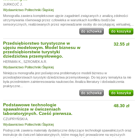
JURKOJĆ J.
Wydawnictwo Politechniki Śląskiej
Monografia zawiera kompleksowe ujęcie zagadnień związanych z analizą zdolności
utrzymywania równowagi przez człowieka w warunkach konfliktu bodźców
sensorycznych, realizowanych przez wprowadzanie osoby do oscylującej, wirtualnej,...
Przedsiębiorstwo turystyczne w
32.55 zł
ujęciu modelowym. Model biznesu w
przedsiębiorstwie turystyki
dziedzictwa przemysłowego.
HERMAN K.
,
SZROMEK A.R.
Wydawnictwo Politechniki Śląskiej
Niniejsza monografia jest poświęcona problematyce modeli biznesu w
przedsiębiorstwach turystyki dziedzictwa przemysłowego. Do tej pory tematyka ta nie
była przedmiotem zainteresowania naukowców. Analiza literatury i doświadczenia
praktyczne...
Podstawowe technologie
48.30 zł
spawalnicze w ćwiczeniach
laboratoryjnych. Cześć pierwsza.
CZUPRYŃSKI A.
Wydawnictwo Politechniki Śląskiej
Podręcznik zawiera materiały dydaktyczne dotyczące technologii spawalniczych oraz
instrukcje do ćwiczeń laboratoryjnych, które mogą być prowadzone na wyższych