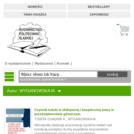
NOWOŚCI
BESTSELLERY
TANIA KSIĄŻKA
ZAPOWIEDZI
O wydawnictwie
Wydarzenia
Kontakt
wyszukiwanie zaawansowane »
Autor: WYGANOWSKA M.
Czynnik ludzki w efektywnej i bezpiecznej pracy w
przedsiębiorstwie górniczym.
TOBÓR-OSADNIK K.
,
WYGANOWSKA M.
Monografia obejmuje prezentację wyników badań nad
korelacją pomiędzy liczbą wypadków pracowników
przedsiębiorstw górniczych a ich wiekiem...