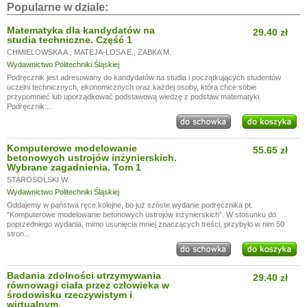
Popularne w dziale:
Matematyka dla kandydatów na
29.40 zł
studia techniczne. Część 1
CHMIELOWSKA A.
,
MATEJA-LOSA E.
,
ŻABKA M.
Wydawnictwo Politechniki Śląskiej
Podręcznik jest adresowany do kandydatów na studia i początkujących studentów
uczelni technicznych, ekonomicznych oraz każdej osoby, która chce sobie
przypomnieć lub uporządkować podstawową wiedzę z podstaw matematyki.
Podręcznik...
Komputerowe modelowanie
55.65 zł
betonowych ustrojów inżynierskich.
Wybrane zagadnienia. Tom 1
STAROSOLSKI W.
Wydawnictwo Politechniki Śląskiej
Oddajemy w państwa ręce kolejne, bo już szóste wydanie podręcznika pt.
"Komputerowe modelowanie betonowych ustrojów inżynierskich”. W stosunku do
poprzedniego wydania, mimo usunięcia mniej znaczących treści, przybyło w nim 50
stron...
Badania zdolności utrzymywania
29.40 zł
równowagi ciała przez człowieka w
środowisku rzeczywistym i
wirtualnym.