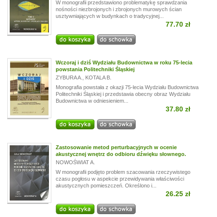
W monografii przedstawiono problematykę sprawdzania
nośności niezbrojonych i zbrojonych murowych ścian
usztywniających w budynkach o tradycyjnej...
77.70 zł
Wczoraj i dziś Wydziału Budownictwa w roku 75-lecia
powstania Politechniki Śląskiej
ZYBURA A.
,
KOTALA B.
Monografia powstała z okazji 75-lecia Wydziału Budownictwa
Politechniki Śląskiej i przedstawia obecny obraz Wydziału
Budownictwa w odniesieniem...
37.80 zł
Zastosowanie metod perturbacyjnych w ocenie
akustycznej wnętrz do odbioru dźwięku słownego.
NOWOŚWIAT A.
W monografii podjęto problem szacowania rzeczywistego
czasu pogłosu w aspekcie przewidywania właściwości
akustycznych pomieszczeń. Określono i...
26.25 zł