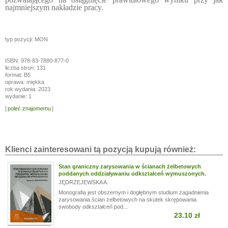
najmniejszym nakładzie pracy.
typ pozycji: MON
ISBN: 978-83-7880-877-0
liczba stron: 131
format: B5
oprawa: miękka
rok wydania: 2023
wydanie: 1
[
poleć znajomemu
]
Klienci zainteresowani tą pozycją kupują również:
Stan graniczny zarysowania w ścianach żelbetowych
poddanych oddziaływaniu odkształceń wymuszonych.
JĘDRZEJEWSKA A.
Monografia jest obszernym i dogłębnym studium zagadnienia
zarysowania ścian żelbetowych na skutek skrępowania
swobody odkształceń pod...
23.10 zł