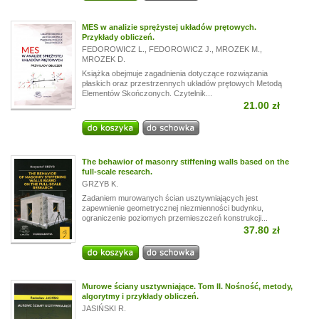
MES w analizie sprężystej układów prętowych.
Przykłady obliczeń.
FEDOROWICZ L.
,
FEDOROWICZ J.
,
MROZEK M.
,
MROZEK D.
Książka obejmuje zagadnienia dotyczące rozwiązania
płaskich oraz przestrzennych układów prętowych Metodą
Elementów Skończonych. Czytelnik...
21.00 zł
The behawior of masonry stiffening walls based on the
full-scale research.
GRZYB K.
Zadaniem murowanych ścian usztywniających jest
zapewnienie geometrycznej niezmienności budynku,
ograniczenie poziomych przemieszczeń konstrukcji...
37.80 zł
Murowe ściany usztywniające. Tom II. Nośność, metody,
algorytmy i przykłady obliczeń.
JASIŃSKI R.