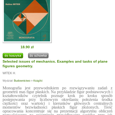
18.90 zł
Selected issues of mechanics. Examples and tasks of plane
figures geometry.
WITEK H.
Wydział:
Budownictwo
»
Książki
Monografia jest przewodnikiem po rozwiązywaniu zadań z
geometrii mas figur płaskich. Na przykładzie figur podstawowych i
kształtowników czytelnik poznaje krok po kroku sposób
postępowania przy liczbowym określaniu położenia środka
ciężkości oraz wartości i kierunków głównych centralnych
momentów bezwładności płaskich figur złożonych. Treść
opracowania koncentruje się na prezentacji algorytmu obliczeń
pozwalającego na osiągnięcie prawidłowego wyniku przy jak