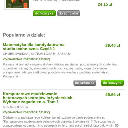
24.15 zł
Popularne w dziale:
Matematyka dla kandydatów na
29.40 zł
studia techniczne. Część 1
CHMIELOWSKA A.
,
MATEJA-LOSA E.
,
ŻABKA M.
Wydawnictwo Politechniki Śląskiej
Podręcznik jest adresowany do kandydatów na studia i początkujących studentów
uczelni technicznych, ekonomicznych oraz każdej osoby, która chce sobie
przypomnieć lub uporządkować podstawową wiedzę z podstaw matematyki.
Podręcznik...
Komputerowe modelowanie
55.65 zł
betonowych ustrojów inżynierskich.
Wybrane zagadnienia. Tom 1
STAROSOLSKI W.
Wydawnictwo Politechniki Śląskiej
Oddajemy w państwa ręce kolejne, bo już szóste wydanie podręcznika pt.
"Komputerowe modelowanie betonowych ustrojów inżynierskich”. W stosunku do
poprzedniego wydania, mimo usunięcia mniej znaczących treści, przybyło w nim 50