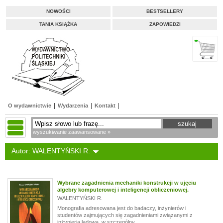
NOWOŚCI
BESTSELLERY
TANIA KSIĄŻKA
ZAPOWIEDZI
O wydawnictwie
Wydarzenia
Kontakt
wyszukiwanie zaawansowane »
Autor: WALENTYŃSKI R.
Wybrane zagadnienia mechaniki konstrukcji w ujęciu
algebry komputerowej i inteligencji obliczeniowej.
WALENTYŃSKI R.
Monografia adresowana jest do badaczy, inżynierów i
studentów zajmujących się zagadnieniami związanymi z
inżynierią lądową, w szczególny...