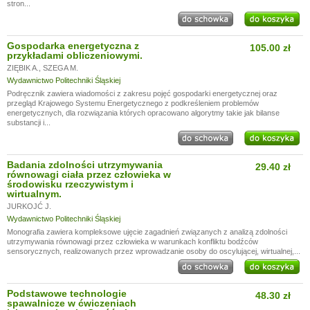
stron...
Gospodarka energetyczna z
105.00 zł
przykładami obliczeniowymi.
ZIĘBIK A.
,
SZEGA M.
Wydawnictwo Politechniki Śląskiej
Podręcznik zawiera wiadomości z zakresu pojęć gospodarki energetycznej oraz
przegląd Krajowego Systemu Energetycznego z podkreśleniem problemów
energetycznych, dla rozwiązania których opracowano algorytmy takie jak bilanse
substancji i...
Badania zdolności utrzymywania
29.40 zł
równowagi ciała przez człowieka w
środowisku rzeczywistym i
wirtualnym.
JURKOJĆ J.
Wydawnictwo Politechniki Śląskiej
Monografia zawiera kompleksowe ujęcie zagadnień związanych z analizą zdolności
utrzymywania równowagi przez człowieka w warunkach konfliktu bodźców
sensorycznych, realizowanych przez wprowadzanie osoby do oscylującej, wirtualnej,...
Podstawowe technologie
48.30 zł
spawalnicze w ćwiczeniach