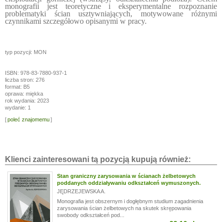
monografii jest teoretyczne i eksperymentalne rozpoznanie
problematyki ścian usztywniających, motywowane różnymi
czynnikami szczegółowo opisanymi w pracy.
typ pozycji: MON
ISBN: 978-83-7880-937-1
liczba stron: 276
format: B5
oprawa: miękka
rok wydania: 2023
wydanie: 1
[
poleć znajomemu
]
Klienci zainteresowani tą pozycją kupują również:
Stan graniczny zarysowania w ścianach żelbetowych
poddanych oddziaływaniu odkształceń wymuszonych.
JĘDRZEJEWSKA A.
Monografia jest obszernym i dogłębnym studium zagadnienia
zarysowania ścian żelbetowych na skutek skrępowania
swobody odkształceń pod...