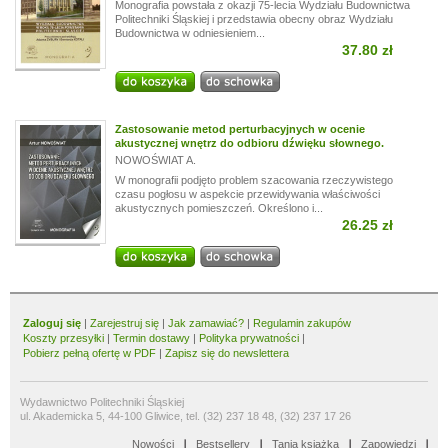
Monografia powstała z okazji 75-lecia Wydziału Budownictwa
Politechniki Śląskiej i przedstawia obecny obraz Wydziału
Budownictwa w odniesieniem...
37.80 zł
Zastosowanie metod perturbacyjnych w ocenie
akustycznej wnętrz do odbioru dźwięku słownego.
NOWOŚWIAT A.
W monografii podjęto problem szacowania rzeczywistego
czasu pogłosu w aspekcie przewidywania właściwości
akustycznych pomieszczeń. Określono i...
26.25 zł
Zaloguj się
|
Zarejestruj się
|
Jak zamawiać?
|
Regulamin zakupów
Koszty przesyłki
|
Termin dostawy
|
Polityka prywatności
|
Pobierz pełną ofertę w PDF
|
Zapisz się do newslettera
Wydawnictwo Politechniki Śląskiej
ul. Akademicka 5, 44-100 Gliwice, tel. (32) 237 18 48, (32) 237 17 26
Nowości
Bestsellery
Tania książka
Zapowiedzi