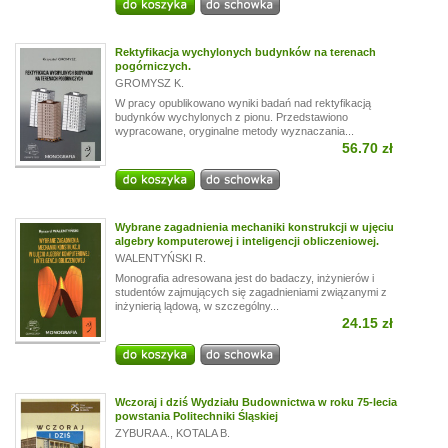
Rektyfikacja wychylonych budynków na terenach
pogórniczych.
GROMYSZ K.
W pracy opublikowano wyniki badań nad rektyfikacją
budynków wychylonych z pionu. Przedstawiono
wypracowane, oryginalne metody wyznaczania...
56.70 zł
Wybrane zagadnienia mechaniki konstrukcji w ujęciu
algebry komputerowej i inteligencji obliczeniowej.
WALENTYŃSKI R.
Monografia adresowana jest do badaczy, inżynierów i
studentów zajmujących się zagadnieniami związanymi z
inżynierią lądową, w szczególny...
24.15 zł
Wczoraj i dziś Wydziału Budownictwa w roku 75-lecia
powstania Politechniki Śląskiej
ZYBURA A.
,
KOTALA B.