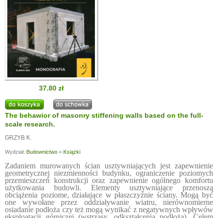
37.80 zł
The behawior of masonry stiffening walls based on the full-
scale research.
GRZYB K.
Wydział:
Budownictwo
»
Książki
Zadaniem murowanych ścian usztywniających jest zapewnienie
geometrycznej niezmienności budynku, ograniczenie poziomych
przemieszczeń konstrukcji oraz zapewnienie ogólnego komfortu
użytkowania budowli. Elementy usztywniające przenoszą
obciążenia poziome, działające w płaszczyźnie ściany. Mogą być
one wywołane przez oddziaływanie wiatru, nierównomierne
osiadanie podłoża czy też mogą wynikać z negatywnych wpływów
eksploatacji górniczej (wstrząsy, odkształcenia podłoża). Celem