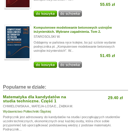
55.65 zł
Komputerowe modelowanie betonowych ustrojów
inżynierskich. Wybrane zagadnienia. Tom 2.
STAROSOLSKI W.
Oddajemy w państwa ręce kolejne, bo już szóste wydanie
podręcznika pt. „Komputerowe modelowanie betonowych
ustrojów inżynierskich”. W...
51.45 zł
Popularne w dziale:
Matematyka dla kandydatów na
29.40 zł
studia techniczne. Część 1
CHMIELOWSKA A.
,
MATEJA-LOSA E.
,
ŻABKA M.
Wydawnictwo Politechniki Śląskiej
Podręcznik jest adresowany do kandydatów na studia i początkujących studentów
uczelni technicznych, ekonomicznych oraz każdej osoby, która chce sobie
przypomnieć lub uporządkować podstawową wiedzę z podstaw matematyki.
Podręcznik...