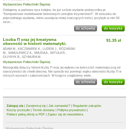
Wydawnictwo Politechniki Śląskiej
Oddajemy w państwa ręce kolejne, bo już szóste wydanie podręcznika pt.
"Komputerowe modelowanie betonowych ustrojów inżynierskich”. W stosunku do
poprzedniego wydania, mimo usunięcia mniej znaczących treści, przybyło w nim 50
stron...
Liczba Π oraz jej kreatywna
91.35 zł
obecność w historii matematyki.
ADAM M.
,
KACZMAREK K.
,
LUDEW J.
,
RÓŻAŃSKI
M.
,
SAMULEWICZ A.
,
SMUDA A.
,
WITUŁA R.
,
OLIYNYK B.
,
SZYMURA M.
Wydawnictwo Politechniki Śląskiej
Monografia dotyczy historii liczby Π oraz jej wpływu na twórczość matematyczną od
starożytności do chwili obecnej. Nie sposób też pominąć wątku obecności liczby Π w
różnych wzorach i zależnościach. W książce znajdziemy wiele...
Zaloguj się
|
Zarejestruj się
|
Jak zamawiać?
|
Regulamin zakupów
Koszty przesyłki
|
Termin dostawy
|
Polityka prywatności
|
Pobierz pełną ofertę w PDF
|
Zapisz się do newslettera
Wydawnictwo Politechniki Śląskiej