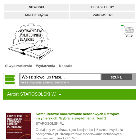
NOWOŚCI
BESTSELLERY
TANIA KSIĄŻKA
ZAPOWIEDZI
O wydawnictwie
Wydarzenia
Kontakt
wyszukiwanie zaawansowane »
Autor: STAROSOLSKI W.
Komputerowe modelowanie betonowych ustrojów
inżynierskich. Wybrane zagadnienia. Tom 1
STAROSOLSKI W.
Oddajemy w państwa ręce kolejne, bo już szóste wydanie
podręcznika pt. "Komputerowe modelowanie betonowych
ustrojów inżynierskich”. W...