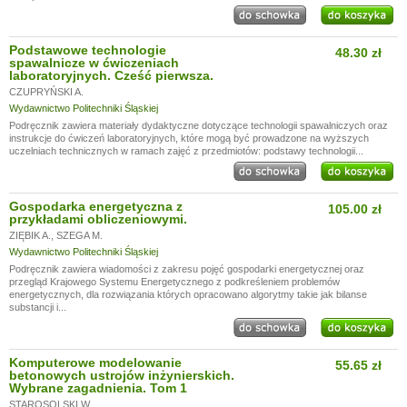
Podstawowe technologie
48.30 zł
spawalnicze w ćwiczeniach
laboratoryjnych. Cześć pierwsza.
CZUPRYŃSKI A.
Wydawnictwo Politechniki Śląskiej
Podręcznik zawiera materiały dydaktyczne dotyczące technologii spawalniczych oraz
instrukcje do ćwiczeń laboratoryjnych, które mogą być prowadzone na wyższych
uczelniach technicznych w ramach zajęć z przedmiotów: podstawy technologii...
Gospodarka energetyczna z
105.00 zł
przykładami obliczeniowymi.
ZIĘBIK A.
,
SZEGA M.
Wydawnictwo Politechniki Śląskiej
Podręcznik zawiera wiadomości z zakresu pojęć gospodarki energetycznej oraz
przegląd Krajowego Systemu Energetycznego z podkreśleniem problemów
energetycznych, dla rozwiązania których opracowano algorytmy takie jak bilanse
substancji i...
Komputerowe modelowanie
55.65 zł
betonowych ustrojów inżynierskich.
Wybrane zagadnienia. Tom 1
STAROSOLSKI W.