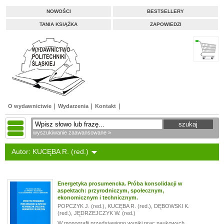
NOWOŚCI
BESTSELLERY
TANIA KSIĄŻKA
ZAPOWIEDZI
O wydawnictwie
Wydarzenia
Kontakt
wyszukiwanie zaawansowane »
Autor: KUCĘBA R. (red.)
Energetyka prosumencka. Próba konsolidacji w
aspektach: przyrodniczym, społecznym,
ekonomicznym i technicznym.
POPCZYK J. (red.)
,
KUCĘBA R. (red.)
,
DĘBOWSKI K.
(red.)
,
JĘDRZEJCZYK W. (red.)
W monografii przedstawiono wyniki prac naukowych