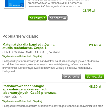
prezentowanych w ramach cyklu „Energetyka
prosumencka”. Monografia składa się z trzech...
52.50 zł
Popularne w dziale:
Matematyka dla kandydatów na
29.40 zł
studia techniczne. Część 1
CHMIELOWSKA A.
,
MATEJA-LOSA E.
,
ŻABKA M.
Wydawnictwo Politechniki Śląskiej
Podręcznik jest adresowany do kandydatów na studia i początkujących studentów
uczelni technicznych, ekonomicznych oraz każdej osoby, która chce sobie
przypomnieć lub uporządkować podstawową wiedzę z podstaw matematyki.
Podręcznik...
Podstawowe technologie
48.30 zł
spawalnicze w ćwiczeniach
laboratoryjnych. Cześć pierwsza.
CZUPRYŃSKI A.
Wydawnictwo Politechniki Śląskiej
Podręcznik zawiera materiały dydaktyczne dotyczące technologii spawalniczych oraz