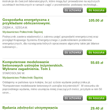
instrukcje do ćwiczeń laboratoryjnych, które mogą być prowadzone na wyższych
uczelniach technicznych w ramach zajęć z przedmiotów: podstawy technologii...
Gospodarka energetyczna z
105.00 zł
przykładami obliczeniowymi.
ZIĘBIK A.
,
SZEGA M.
Wydawnictwo Politechniki Śląskiej
Podręcznik zawiera wiadomości z zakresu pojęć gospodarki energetycznej oraz
przegląd Krajowego Systemu Energetycznego z podkreśleniem problemów
energetycznych, dla rozwiązania których opracowano algorytmy takie jak bilanse
substancji i...
Komputerowe modelowanie
55.65 zł
betonowych ustrojów inżynierskich.
Wybrane zagadnienia. Tom 1
STAROSOLSKI W.
Wydawnictwo Politechniki Śląskiej
Oddajemy w państwa ręce kolejne, bo już szóste wydanie podręcznika pt.
"Komputerowe modelowanie betonowych ustrojów inżynierskich”. W stosunku do
poprzedniego wydania, mimo usunięcia mniej znaczących treści, przybyło w nim 50
stron...
Badania zdolności utrzymywania
29.40 zł