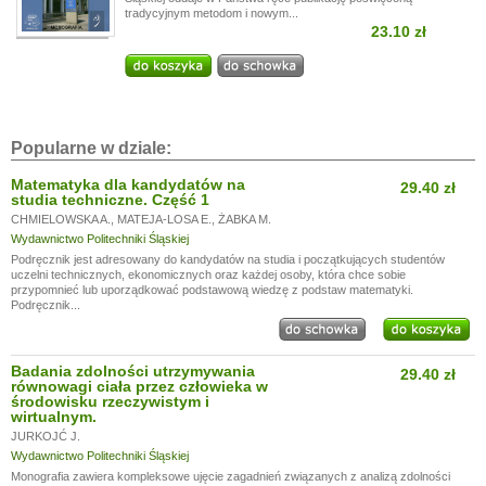
tradycyjnym metodom i nowym...
23.10 zł
Popularne w dziale:
Matematyka dla kandydatów na
29.40 zł
studia techniczne. Część 1
CHMIELOWSKA A.
,
MATEJA-LOSA E.
,
ŻABKA M.
Wydawnictwo Politechniki Śląskiej
Podręcznik jest adresowany do kandydatów na studia i początkujących studentów
uczelni technicznych, ekonomicznych oraz każdej osoby, która chce sobie
przypomnieć lub uporządkować podstawową wiedzę z podstaw matematyki.
Podręcznik...
Badania zdolności utrzymywania
29.40 zł
równowagi ciała przez człowieka w
środowisku rzeczywistym i
wirtualnym.
JURKOJĆ J.
Wydawnictwo Politechniki Śląskiej
Monografia zawiera kompleksowe ujęcie zagadnień związanych z analizą zdolności