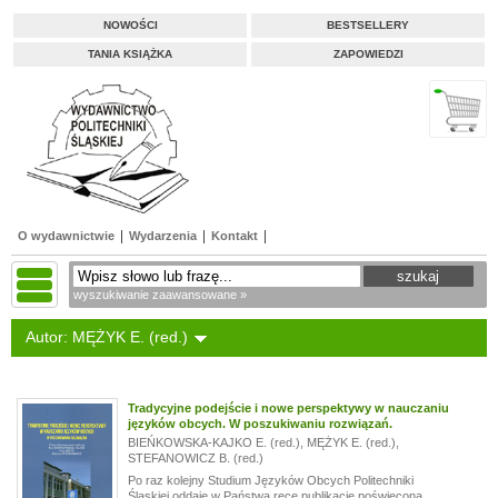
NOWOŚCI
BESTSELLERY
TANIA KSIĄŻKA
ZAPOWIEDZI
O wydawnictwie
Wydarzenia
Kontakt
wyszukiwanie zaawansowane »
Autor: MĘŻYK E. (red.)
Tradycyjne podejście i nowe perspektywy w nauczaniu
języków obcych. W poszukiwaniu rozwiązań.
BIEŃKOWSKA-KAJKO E. (red.)
,
MĘŻYK E. (red.)
,
STEFANOWICZ B. (red.)
Po raz kolejny Studium Języków Obcych Politechniki
Śląskiej oddaje w Państwa ręce publikację poświęconą