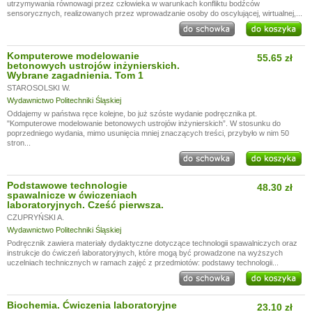
utrzymywania równowagi przez człowieka w warunkach konfliktu bodźców
sensorycznych, realizowanych przez wprowadzanie osoby do oscylującej, wirtualnej,...
Komputerowe modelowanie
55.65 zł
betonowych ustrojów inżynierskich.
Wybrane zagadnienia. Tom 1
STAROSOLSKI W.
Wydawnictwo Politechniki Śląskiej
Oddajemy w państwa ręce kolejne, bo już szóste wydanie podręcznika pt.
"Komputerowe modelowanie betonowych ustrojów inżynierskich”. W stosunku do
poprzedniego wydania, mimo usunięcia mniej znaczących treści, przybyło w nim 50
stron...
Podstawowe technologie
48.30 zł
spawalnicze w ćwiczeniach
laboratoryjnych. Cześć pierwsza.
CZUPRYŃSKI A.
Wydawnictwo Politechniki Śląskiej
Podręcznik zawiera materiały dydaktyczne dotyczące technologii spawalniczych oraz
instrukcje do ćwiczeń laboratoryjnych, które mogą być prowadzone na wyższych
uczelniach technicznych w ramach zajęć z przedmiotów: podstawy technologii...
Biochemia. Ćwiczenia laboratoryjne
23.10 zł