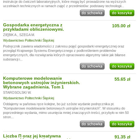
instrukcje do ćwiczeń laboratoryjnych, które mogą być prowadzone na wyższych
uczelniach technicznych w ramach zajęć z przedmiotów: podstawy technologii...
Gospodarka energetyczna z
105.00 zł
przykładami obliczeniowymi.
ZIĘBIK A.
,
SZEGA M.
Wydawnictwo Politechniki Śląskiej
Podręcznik zawiera wiadomości z zakresu pojęć gospodarki energetycznej oraz
przegląd Krajowego Systemu Energetycznego z podkreśleniem problemów
energetycznych, dla rozwiązania których opracowano algorytmy takie jak bilanse
substancji i...
Komputerowe modelowanie
55.65 zł
betonowych ustrojów inżynierskich.
Wybrane zagadnienia. Tom 1
STAROSOLSKI W.
Wydawnictwo Politechniki Śląskiej
Oddajemy w państwa ręce kolejne, bo już szóste wydanie podręcznika pt.
"Komputerowe modelowanie betonowych ustrojów inżynierskich”. W stosunku do
poprzedniego wydania, mimo usunięcia mniej znaczących treści, przybyło w nim 50
stron...
Liczba Π oraz jej kreatywna
91.35 zł