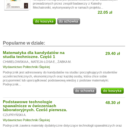
prowadzonych przez zespół badawczy z Katedry
Mechatroniki, wykonywanych w ramach projektu...
22.05 zł
Popularne w dziale:
Matematyka dla kandydatów na
29.40 zł
studia techniczne. Część 1
CHMIELOWSKA A.
,
MATEJA-LOSA E.
,
ŻABKA M.
Wydawnictwo Politechniki Śląskiej
Podręcznik jest adresowany do kandydatów na studia i początkujących studentów
uczelni technicznych, ekonomicznych oraz każdej osoby, która chce sobie
przypomnieć lub uporządkować podstawową wiedzę z podstaw matematyki.
Podręcznik...
Podstawowe technologie
48.30 zł
spawalnicze w ćwiczeniach
laboratoryjnych. Cześć pierwsza.
CZUPRYŃSKI A.
Wydawnictwo Politechniki Śląskiej
Podręcznik zawiera materiały dydaktyczne dotyczące technologii spawalniczych oraz