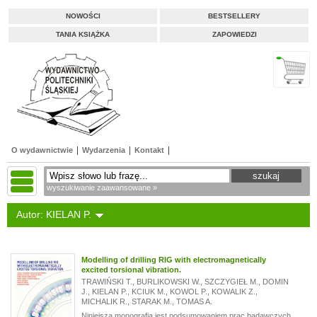
NOWOŚCI
BESTSELLERY
TANIA KSIĄŻKA
ZAPOWIEDZI
O wydawnictwie
Wydarzenia
Kontakt
wyszukiwanie zaawansowane »
Autor: KIELAN P.
Modelling of drilling RIG with electromagnetically
excited torsional vibration.
TRAWIŃSKI T.
,
BURLIKOWSKI W.
,
SZCZYGIEŁ M.
,
DOMIN
J.
,
KIELAN P.
,
KCIUK M.
,
KOWOL P.
,
KOWALIK Z.
,
MICHALIK R.
,
STARAK M.
,
TOMAS A.
Niniejsza monografia jest podsumowaniem prac badawczych